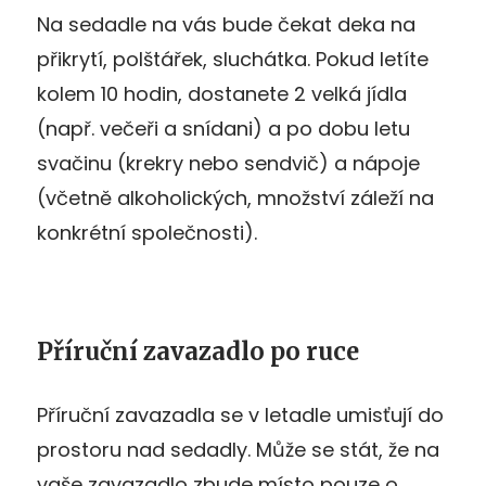
Na sedadle na vás bude čekat deka na
přikrytí, polštářek, sluchátka. Pokud letíte
kolem 10 hodin, dostanete 2 velká jídla
(např. večeři a snídani) a po dobu letu
svačinu (krekry nebo sendvič) a nápoje
(včetně alkoholických, množství záleží na
konkrétní společnosti).
Příruční zavazadlo po ruce
Příruční zavazadla se v letadle umisťují do
prostoru nad sedadly. Může se stát, že na
vaše zavazadlo zbude místo pouze o