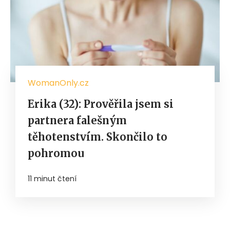
WomanOnly.cz
Erika (32): Prověřila jsem si
partnera falešným
těhotenstvím. Skončilo to
pohromou
11 minut čtení