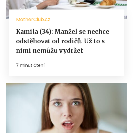
MotherClub.cz
Kamila (34): Manžel se nechce
odstěhovat od rodičů. Už to s
nimi nemůžu vydržet
7 minut čtení