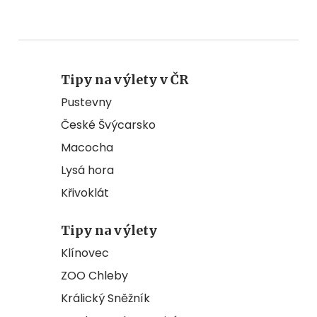
Tipy na výlety v ČR
Pustevny
České Švýcarsko
Macocha
Lysá hora
Křivoklát
Tipy na výlety
Klínovec
ZOO Chleby
Králický Sněžník