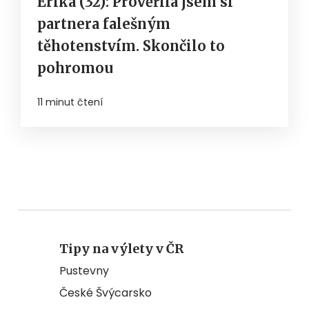
Erika (32): Prověřila jsem si
partnera falešným
těhotenstvím. Skončilo to
pohromou
11 minut čtení
Tipy na výlety v ČR
Pustevny
České Švýcarsko