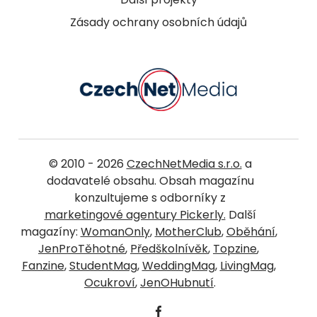
Zásady ochrany osobních údajů
© 2010 - 2026
CzechNetMedia s.r.o.
a
dodavatelé obsahu. Obsah magazínu
konzultujeme s odborníky z
marketingové agentury Pickerly.
Další
magazíny:
WomanOnly
,
MotherClub
,
Oběhání
,
JenProTěhotné
,
Předškolnívěk
,
Topzine
,
Fanzine
,
StudentMag
,
WeddingMag
,
LivingMag
,
Ocukroví
,
JenOHubnutí
.