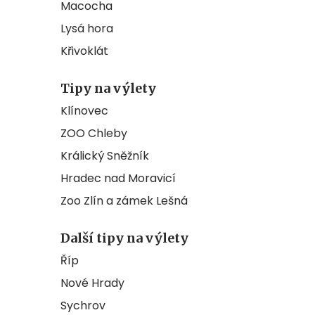
Macocha
Lysá hora
Křivoklát
Tipy na výlety
Klínovec
ZOO Chleby
Králický Sněžník
Hradec nad Moravicí
Zoo Zlín a zámek Lešná
Další tipy na výlety
Říp
Nové Hrady
Sychrov