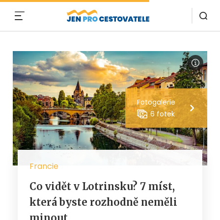
MENU
Fotogalerie
6 fotek
Francie
Co vidět v Lotrinsku? 7 míst,
která byste rozhodně neměli
minout