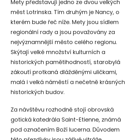
Mety představují jedno ze dvou velkých
měst Lotrinska. Tím druhým je Nancy, o
kterém bude řeč níže. Mety jsou sídlem
regionální rady a jsou považovány za
nejvýznamnější město celého regionu.
Skýtají velké množství kulturních a
historických pamětihodností, starobylá
zákoutí protkaná dlážděnými uličkami,
malá i velká náměstí a nečetně krásných
historických budov.
Za návštěvu rozhodně stojí obrovská
gotická katedrála Saint-Etienne, známá
pod označením Boží lucerna. Důvodem
této přezdívky jsou zářivé vitráže