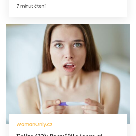
7 minut čtení
WomanOnly.cz