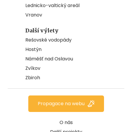
Lednicko-valtický areál
Vranov
Další výlety
Rešovské vodopády
Hostýn
Náměšť nad Oslavou
Zvíkov
Zbiroh
Propagace na webu
O nás
Další projekty