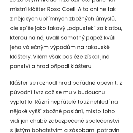
místní klášter Rosa Coeli. A to ani ne tak
z nějakých upřímných zbožných úmyslů,
ale spíše jako takový „odpustek“ za klatbu,
kterou na něj uvalil samotný papež kvůli
jeho válečným výpadům na rakouské
kláštery. Vilém však posléze získal jiné
panství a hrad připadl klášteru.
Klášter se rozhodl hrad pořádně opevnit, z
původní tvrz což se mu v budoucnu
vyplatilo. Různí nepřátelé totiž nehledí na
nějaké vyšší zbožné poslání, místo toho
vidí jen chabě zabezpečené společenství
s jistým bohatstvím a zásobami potravin.