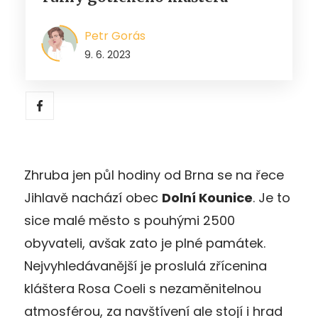
Petr Gorás
9. 6. 2023
Zhruba jen půl hodiny od Brna se na řece
Jihlavě nachází obec
Dolní Kounice
. Je to
sice malé město s pouhými 2500
obyvateli, avšak zato je plné památek.
Nejvyhledávanější je proslulá zřícenina
kláštera Rosa Coeli s nezaměnitelnou
atmosférou, za navštívení ale stojí i hrad