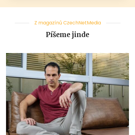
Z magazínů CzechNetMedia
Píšeme jinde