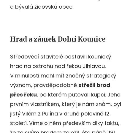
a bývalá židovská obec.
Hrad a zámek Dolní Kounice
Středověcí stavitelé postavili kounický
hrad na ostrohu nad řekou Jihlavou.
V minulosti mohl mít značný strategický
význam, pravděpodobně
střežil brod
přes řeku
, po kterém putovali kupci. Jeho
prvním vlastníkem, který je nám znám, byl
jistý Vilém z Pulína v druhé polovině 12.
století. Víme o něm především díky faktu,
že za svým hradem založil léta páně 1181