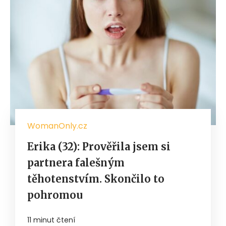
WomanOnly.cz
Erika (32): Prověřila jsem si
partnera falešným
těhotenstvím. Skončilo to
pohromou
11 minut čtení