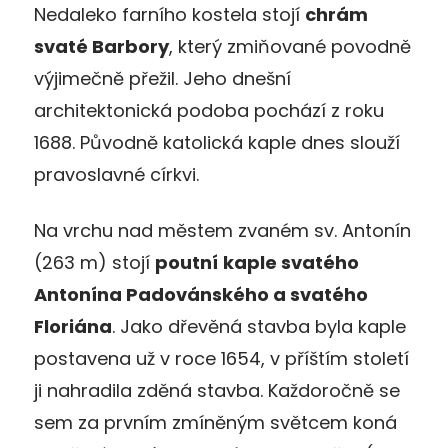
Nedaleko farního kostela stojí
chrám
svaté Barbory
, který zmiňované povodně
výjimečně přežil. Jeho dnešní
architektonická podoba pochází z roku
1688. Původně katolická kaple dnes slouží
pravoslavné církvi.
Na vrchu nad městem zvaném sv. Antonín
(263 m) stojí
poutní
kaple svatého
Antonína Padovánského a svatého
Floriána
. Jako dřevěná stavba byla kaple
postavena už v roce 1654, v příštím století
ji nahradila zděná stavba. Každoročně se
sem za prvním zmíněným světcem koná