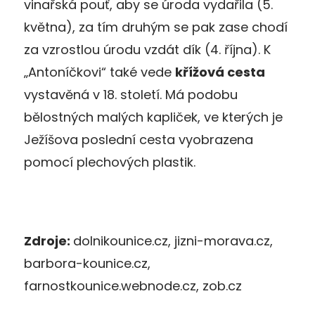
vinařská pouť, aby se úroda vydařila (5.
května), za tím druhým se pak zase chodí
za vzrostlou úrodu vzdát dík (4. října). K
„Antoníčkovi“ také vede
křížová cesta
vystavěná v 18. století. Má podobu
bělostných malých kapliček, ve kterých je
Ježíšova poslední cesta vyobrazena
pomocí plechových plastik.
Zdroje:
dolnikounice.cz, jizni-morava.cz,
barbora-kounice.cz,
farnostkounice.webnode.cz, zob.cz