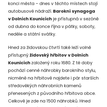
konci města – dnes v těchto místech stojí
autobusové nádraží.
Barokní
synagoga
v Dolních Kounicích
je přístupná v sezóně
od dubna do konce října v pátky, soboty,
neděle a státní svátky.
Hned za židovskou čtvrtí také leží volně
přístupný
židovský hřbitov
v Dolních
Kounicích
založený roku 1680. Z té doby
pochází cenné náhrobky barokního stylu,
nicméně na hřbitově najdete i pár starších
středověkých náhrobních kamenů
přenesených z původního hřbitova obce.
Celkově je zde na 1500 náhrobků. Hned