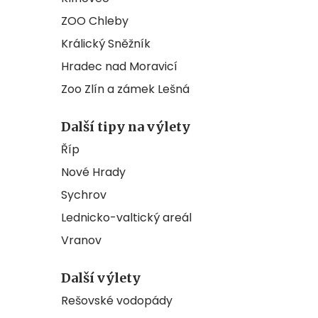
ZOO Chleby
Králický Sněžník
Hradec nad Moravicí
Zoo Zlín a zámek Lešná
Další tipy na výlety
Říp
Nové Hrady
Sychrov
Lednicko-valtický areál
Vranov
Další výlety
Rešovské vodopády