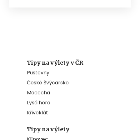
Tipy na výlety v ČR
Pustevny
České Švýcarsko
Macocha
Lysá hora
Křivoklát
Tipy na výlety
Klínovec