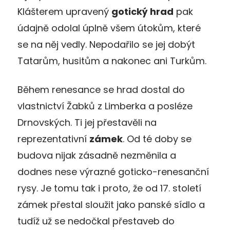
Klášterem upravený
gotický hrad
pak
údajně odolal úplně všem útokům, které
se na něj vedly. Nepodařilo se jej dobýt
Tatarům, husitům a nakonec ani Turkům.
Během renesance se hrad dostal do
vlastnictví Žabků z Limberka a posléze
Drnovských. Ti jej přestavěli na
reprezentativní
zámek
. Od té doby se
budova nijak zásadně nezměnila a
dodnes nese výrazné goticko-renesanční
rysy. Je tomu tak i proto, že od 17. století
zámek přestal sloužit jako panské sídlo a
tudíž už se nedočkal přestaveb do