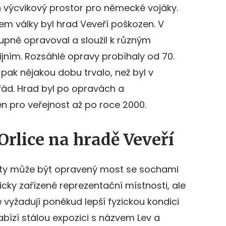
n výcvikový prostor pro německé vojáky.
em války byl hrad Veveří poškozen. V
upně opravoval a sloužil k různým
ijním. Rozsáhlé opravy probíhaly od 70.
9 pak nějakou dobu trvalo, než byl v
ád. Hrad byl po opravách a
n pro veřejnost až po roce 2000.
Orlice na hradě Veveří
isty může být opravený most se sochami
icky zařízené reprezentační místnosti, ale
ré vyžadují poněkud lepší fyzickou kondici
bízí stálou expozici s názvem Lev a