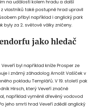
ím na události kolem hradu a další
ý z vlastníků také postupně hrad upravil
působem přibyl například i anglický park
k byly za 2. světové války zničeny.
endorfu jako hledač
eveří byl například kníže Prosper ze
ňuje i známý záhadolog Arnošt Vašíček v
mného pokladu Templářů. V 19. století pak
dník Hirsch, který Veveří značně
l, například vyměnil dřevěný vodovod
Po jeho smrti hrad Veveří zdědil anglický