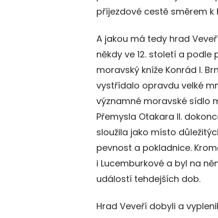
příjezdové cestě směrem k 
A jakou má tedy hrad Veveří 
někdy ve 12. století a podle 
moravský kníže Konrád I. Br
vystřídalo opravdu velké mn
významné moravské sídlo ma
Přemysla Otakara II. dokonce
sloužila jako místo důležit
pevnost a pokladnice. Kromě 
i Lucemburkové a byl na ně
událostí tehdejších dob.
Hrad Veveří dobyli a vyplenili 