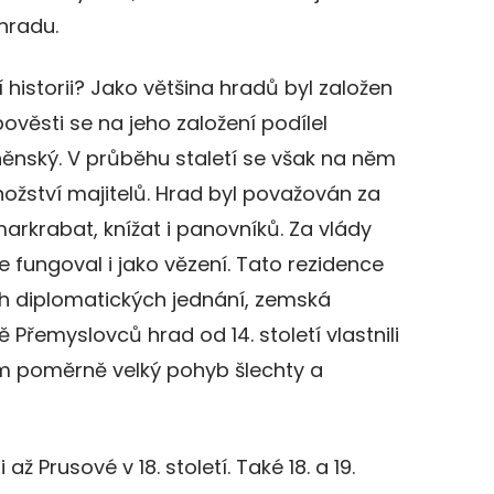
hradu.
historii? Jako většina hradů byl založen
pověsti se na jeho založení podílel
něnský. V průběhu staletí se však na něm
ožství majitelů. Hrad byl považován za
rkrabat, knížat i panovníků. Za vlády
 fungoval i jako vězení. Tato rezidence
ých diplomatických jednání, zemská
Přemyslovců hrad od 14. století vlastnili
m poměrně velký pohyb šlechty a
až Prusové v 18. století. Také 18. a 19.