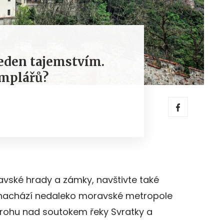
ředen tajemstvím.
mplářů?
avské hrady a zámky, navštivte také
se nachází nedaleko moravské metropole
trohu nad soutokem řeky Svratky a