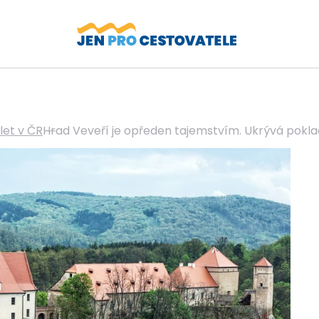
let v ČR
Hrad Veveří je opředen tajemstvím. Ukrývá pokl