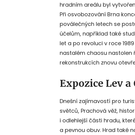
hradním areálu byl vytvoře
Při osvobozování Brna konc
poválečných letech se post
účelům, například také stud
let a po revoluci v roce 198
nastalém chaosu nastolen ř
rekonstrukcích znovu otevře
Expozice Lev a 
Dnešní zajímavostí pro tur
světců, Prachová věž, histor
i odlehlejší části hradu, kte
a pevnou obuv. Hrad také na