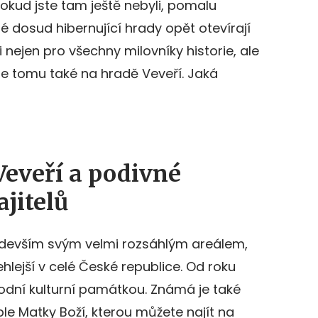
kud jste tam ještě nebyli, pomalu
é dosud hibernující hrady opět otevírají
nejen pro všechny milovníky historie, ale
 je tomu také na hradě Veveří. Jaká
Veveří a podivné
ajitelů
edevším svým velmi rozsáhlým areálem,
ehlejší v celé České republice. Od roku
odní kulturní památkou. Známá je také
e Matky Boží, kterou můžete najít na