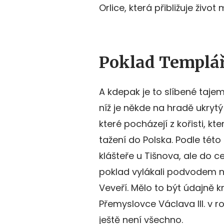
Orlice, která přibližuje živ
Poklad Templář
A kdepak je to slíbené tajem
níž je někde na hradě ukrytý
které pocházejí z kořisti, kte
tažení do Polska. Podle tét
klášteře u Tišnova, ale do cel
poklad vylákali podvodem na
Veveří. Mělo to být údajně 
Přemyslovce Václava III. v 
ještě není všechno.