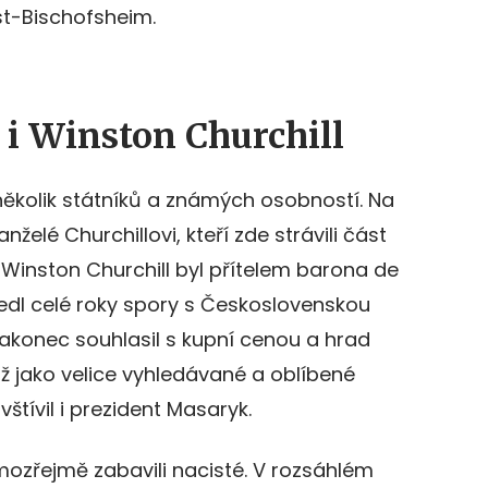
st-Bischofsheim.
l i Winston Churchill
 několik státníků a známých osobností. Na
nželé Churchillovi, kteří zde strávili část
 Winston Churchill byl přítelem barona de
edl celé roky spory s Československou
Nakonec souhlasil s kupní cenou a hrad
 Už jako velice vyhledávané a oblíbené
štívil i prezident Masaryk.
mozřejmě zabavili nacisté. V rozsáhlém