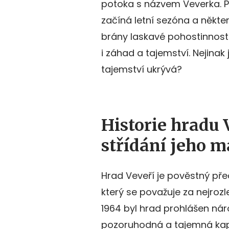
potoka s názvem Veverka. Po
začíná letní sezóna a někter
brány laskavé pohostinnosti 
i záhad a tajemství. Nejinak
tajemství ukrývá?
Historie hradu 
střídání jeho m
Hrad Veveří je pověstný př
který se považuje za nejrozl
1964 byl hrad prohlášen nár
pozoruhodná a tajemná kapl