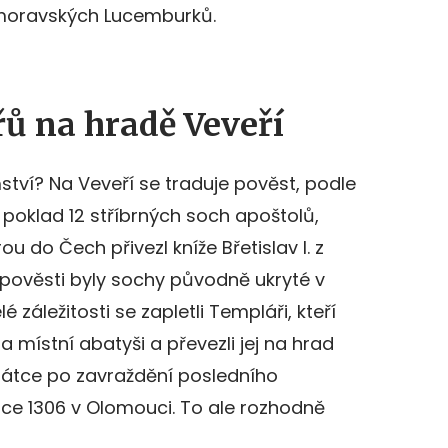
ot moravských Lucemburků.
ů na hradě Veveří
ství? Na Veveří se traduje pověst, podle
 poklad 12 stříbrných soch apoštolů,
rou do Čech přivezl kníže Břetislav I. z
o pověsti byly sochy původně ukryté v
é záležitosti se zapletli Templáři, kteří
 místní abatyši a převezli jej na hrad
krátce po zavraždění posledního
roce 1306 v Olomouci. To ale rozhodně