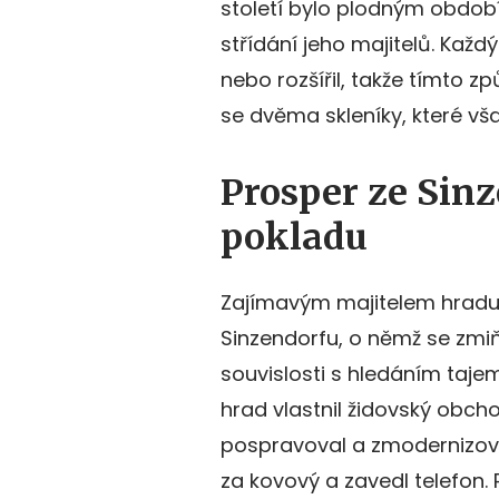
století bylo plodným obdob
střídání jeho majitelů. Každ
nebo rozšířil, takže tímto z
se dvěma skleníky, které vša
Prosper ze Sinz
pokladu
Zajímavým majitelem hradu V
Sinzendorfu, o němž se zmi
souvislosti s hledáním taje
hrad vlastnil židovský obcho
pospravoval a zmodernizova
za kovový a zavedl telefon. 