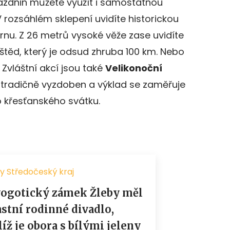
ázdnin můžete využít i samostatnou
 V rozsáhlém sklepení uvidíte historickou
árnu. Z 26 metrů vysoké věže zase uvidíte
těd, který je odsud zhruba 100 km. Nebo
 Zvláštní akcí jsou také
Velikonoční
ek tradičně vyzdoben a výklad se zaměřuje
ho křesťanského svátku.