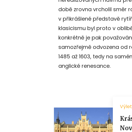
době zrovna vrcholil směr r
v přikrášlené představě ry
klasicismu byl proto v obli
konkrétně je pak považován 
samozřejmě odvozena od rod
1485 až 1603, tedy na samé
anglické renesance.