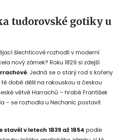
a tudorovské gotiky u
nějací šlechticové rozhodli v moderní
ela nový zámek? Roku 1829 si zdejší
rrachové
. Jedná se o starý rod s kořeny
v té době dělil na rakouskou a českou
 české větvě Harrachů – hrabě František
da – se rozhodla u Nechanic postavit
e stavěl v letech
1839 až 1854
podle
tavby jistého anglického zámku. V té