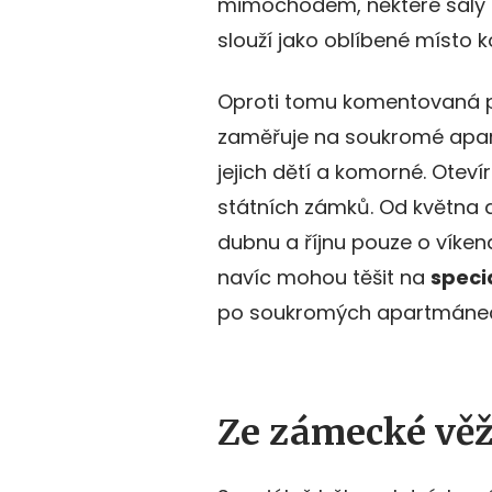
mimochodem, některé sály 
slouží jako oblíbené místo 
Oproti tomu komentovaná 
zaměřuje na soukromé apart
jejich dětí a komorné. Oteví
státních zámků. Od května 
dubnu a říjnu pouze o víken
navíc mohou těšit na
speci
po soukromých apartmánech
Ze zámecké věže