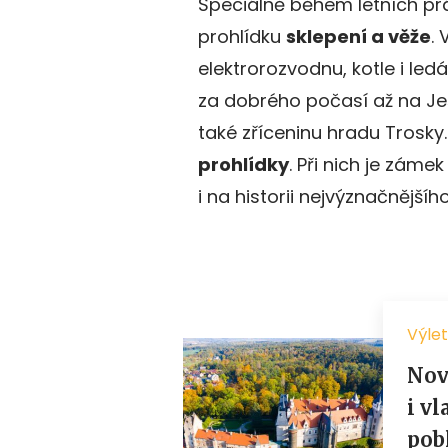
Speciálně během letních pr
prohlídku
sklepení a věže
.
elektrorozvodnu, kotle i led
za dobrého počasí až na Ješ
také zříceninu hradu Trosky.
prohlídky
. Při nich je zám
i na historii nejvýznačnější