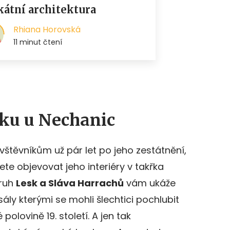
ku u Nechanic
štěvníkům už pár let po jeho zestátnění,
ete objevovat jeho interiéry v takřka
kruh
Lesk a Sláva Harrachů
vám ukáže
sály kterými se mohli šlechtici pochlubit
olovině 19. století. A jen tak