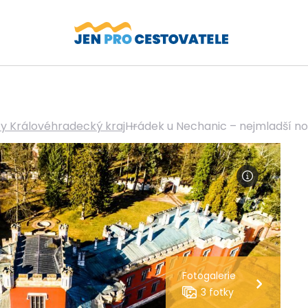
ty Královéhradecký kraj
Hrádek u Nechanic – nejmladší n
Fotogalerie
3 fotky