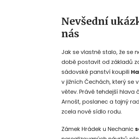
Nevšední ukázk
nás
Jak se vlastně stalo, že se 
době postavit od základů zc
sádovské panství koupili
Ha
v jižních Čechách, který se 
větev. Právě tehdejší hlava
Arnošt, poslanec a tajný ra
zcela nové sídlo rodu.
Zámek Hrádek u Nechanic
s
nerealizovaných návrhů přes