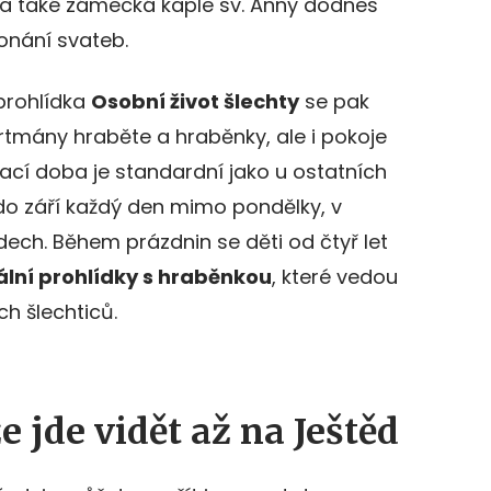
a také zámecká kaple sv. Anny dodnes
konání svateb.
prohlídka
Osobní život šlechty
se pak
mány hraběte a hraběnky, ale i pokoje
rací doba je standardní jako u ostatních
do září každý den mimo pondělky, v
dech. Během prázdnin se děti od čtyř let
ální prohlídky s hraběnkou
, které vedou
 šlechticů.
 jde vidět až na Ještěd