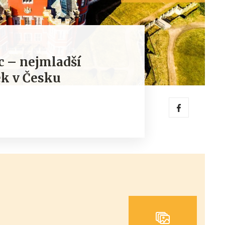
c – nejmladší
k v Česku