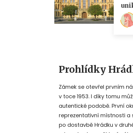
Prohlídky Hrád
Zámek se otevřel prvním náv
v toce 1953. I díky tomu můž
autentické podobě. První o
reprezentativní místnosti a 
po dostavbě Hrádku v druhé p