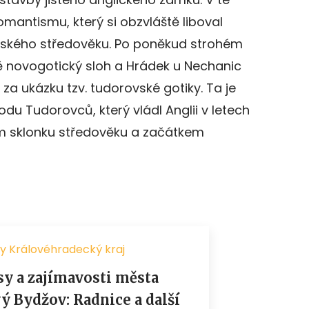
omantismu, který si obzvláště liboval
tířského středověku. Po poněkud strohém
bě novogotický sloh a Hrádek u Nechanic
za ukázku tzv. tudorovské gotiky. Ta je
u Tudorovců, který vládl Anglii v letech
m sklonku středověku a začátkem