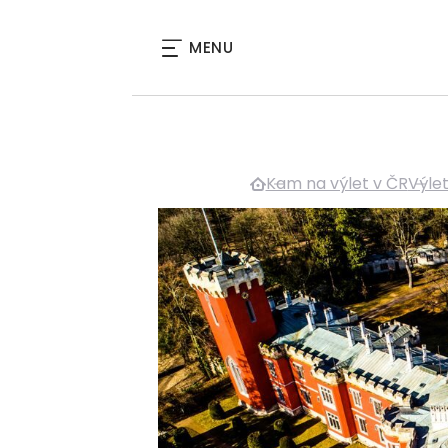
MENU
Kam na výlet v ČR
Výle