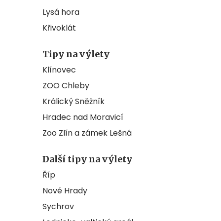
Lysá hora
Křivoklát
Tipy na výlety
Klínovec
ZOO Chleby
Králický Sněžník
Hradec nad Moravicí
Zoo Zlín a zámek Lešná
Další tipy na výlety
Říp
Nové Hrady
Sychrov