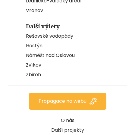
Lednicko-valtický areál
Vranov
Další výlety
Rešovské vodopády
Hostýn
Náměšť nad Oslavou
Zvíkov
Zbiroh
Propagace na webu
O nás
Další projekty