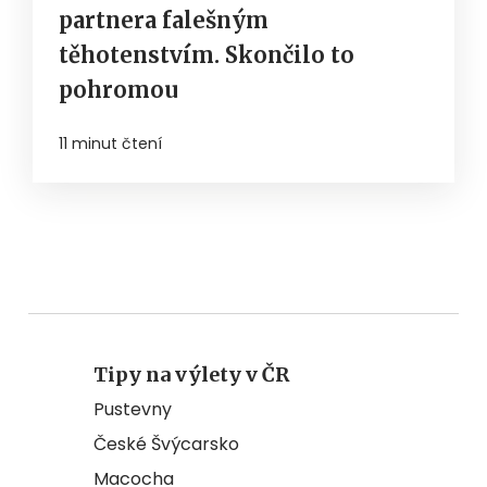
partnera falešným
těhotenstvím. Skončilo to
pohromou
11 minut čtení
Tipy na výlety v ČR
Pustevny
České Švýcarsko
Macocha