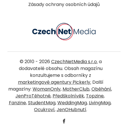
Zásady ochrany osobních údajů
© 2010 - 2026
CzechNetMedia s.r.o.
a
dodavatelé obsahu. Obsah magazínu
konzultujeme s odborníky z
marketingové agentury Pickerly.
Další
magazíny:
WomanOnly
,
MotherClub
,
Oběhání
,
JenProTěhotné
,
Předškolnívěk
,
Topzine
,
Fanzine
,
StudentMag
,
WeddingMag
,
LivingMag
,
Ocukroví
,
JenOHubnutí
.