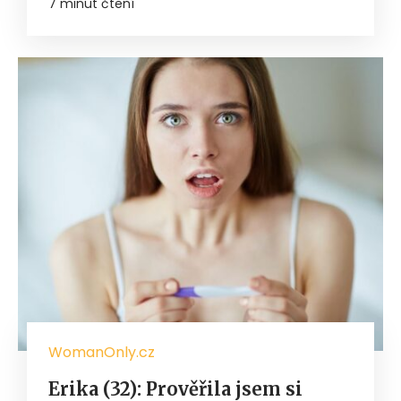
7 minut čtení
WomanOnly.cz
Erika (32): Prověřila jsem si