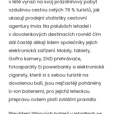
v létě vyrazí na svůj prázdninový pobyt
vzdušnou cestou celých 76 % turistů, jak
ukazují prodejní statistiky cestovní
agentury Invia. Na palubách letadel i
v dovolenkových destinacích rovněž čím
dál častěji dělají lidem společníky jejich
elektronická zařízení. Mobily, tablety,
GoPro kamery, DVD přehrávače,
fotoaparáty či powerbanky a elektronické
cigarety, které si s sebou turisté na
dovolenou balí, jsou nejčastěji poháněny
Li-Ion bateriemi, pro jejichž leteckou
přepravu ovšem platí zvláštní pravidla.
Převážení lithiových baterií v letadlech se