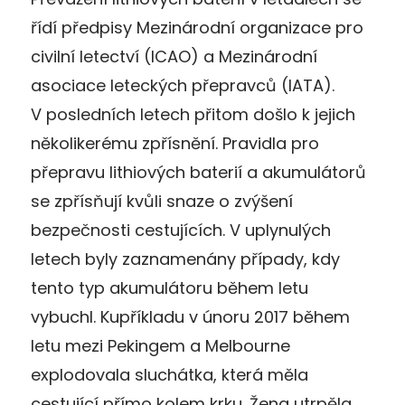
řídí předpisy Mezinárodní organizace pro
civilní letectví (ICAO) a Mezinárodní
asociace leteckých přepravců (IATA).
V posledních letech přitom došlo k jejich
několikerému zpřísnění. Pravidla pro
přepravu lithiových baterií a akumulátorů
se zpřísňují kvůli snaze o zvýšení
bezpečnosti cestujících. V uplynulých
letech byly zaznamenány případy, kdy
tento typ akumulátoru během letu
vybuchl. Kupříkladu v únoru 2017 během
letu mezi Pekingem a Melbourne
explodovala sluchátka, která měla
cestující přímo kolem krku. Žena utrpěla