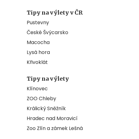
Tipy na výlety v ČR
Pustevny
České Švýcarsko
Macocha
Lysá hora
Křivoklát
Tipy na výlety
Klínovec
ZOO Chleby
Králický Sněžník
Hradec nad Moravicí
Zoo Zlín a zámek Lešná