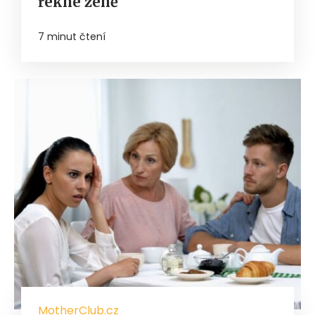
řekne ženě
7 minut čtení
MotherClub.cz