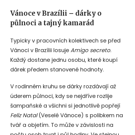
Vánoce v Brazílii – dárky o
půlnoci a tajný kamarád
Typicky v pracovních kolektivech se před
Vánoci v Brazílii losuje
Amigo secreto
.
Každý dostane jednu osobu, které koupí
dárek předem stanovené hodnoty.
V rodinném kruhu se dárky rozdávají až
úderem půlnoci, kdy se nejdříve rozlije
šampaňské a všichni si jednotlivě popřejí
Feliz Natal
(Veselé Vánoce) s polibkem na
tvář a objetím. To může v závislosti na
počtu osob trvat i půl hodiny. Ve stejnou