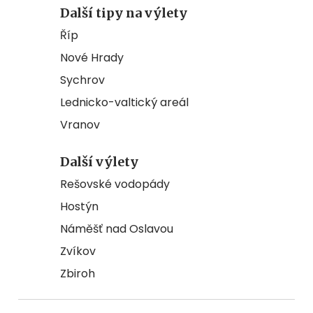
Další tipy na výlety
Říp
Nové Hrady
Sychrov
Lednicko-valtický areál
Vranov
Další výlety
Rešovské vodopády
Hostýn
Náměšť nad Oslavou
Zvíkov
Zbiroh