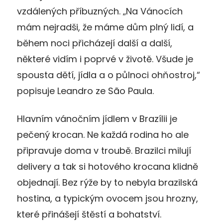
vzdálených příbuzných. „Na Vánocích
mám nejradši, že máme dům plný lidí, a
během noci přicházejí další a další,
některé vidím i poprvé v životě. Všude je
spousta dětí, jídla a o půlnoci ohňostroj,“
popisuje Leandro ze São Paula.
Hlavním vánočním jídlem v Brazílii je
pečený krocan. Ne každá rodina ho ale
připravuje doma v troubě. Brazilci milují
delivery a tak si hotového krocana klidně
objednají. Bez rýže by to nebyla brazilská
hostina, a typickým ovocem jsou hrozny,
které přinášejí štěstí a bohatství.