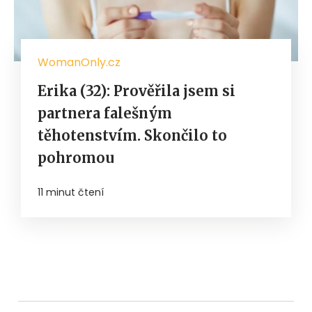
WomanOnly.cz
Erika (32): Prověřila jsem si
partnera falešným
těhotenstvím. Skončilo to
pohromou
11 minut čtení