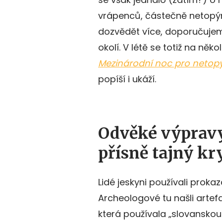
vrápenců, částečně netopýrů
dozvědět více, doporučujeme
okolí. V létě se totiž na n
Mezinárodní noc pro netop
popíší i ukáží.
Odvěké výprav
přísně tajný kr
Lidé jeskyni používali prokaz
Archeologové tu našli artefak
která používala „slovanskou