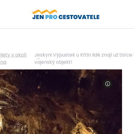
lety v okolí
Jeskyni Výpustek u Křtin lidé znají už tisíc
rna
vojenský objekt!