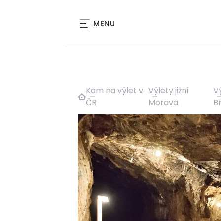
MENU
Kam na výlet v
Výlety jižní
Vý
ČR
Morava
B