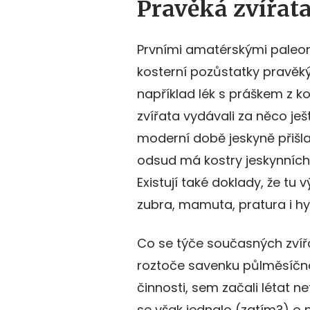
Pravěká zvířat
Prvními amatérskými paleonto
kosterní pozůstatky pravěkýc
například lék s práškem z k
zvířata vydávali za něco ješt
moderní době jeskyně přišla
odsud má kostry jeskynních
Existují také doklady, že tu v
zubra, mamuta, pratura i hy
Co se týče současných zvíř
roztoče savenku půlměsíčno
činnosti, sem začali létat n
se však jednalo (zatím?) o 