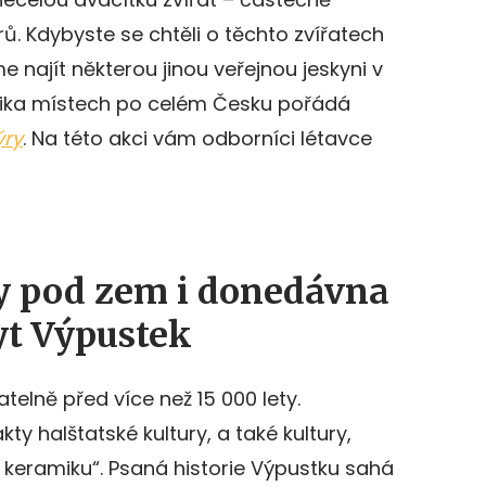
. Kdybyste se chtěli o těchto zvířatech
 najít některou jinou veřejnou jeskyni v
ěkolika místech po celém Česku pořádá
ýry
. Na této akci vám odborníci létavce
y pod zem i donedávna
yt Výpustek
atelně před více než 15 000 lety.
ty halštatské kultury, a také kultury,
 keramiku“. Psaná historie Výpustku sahá