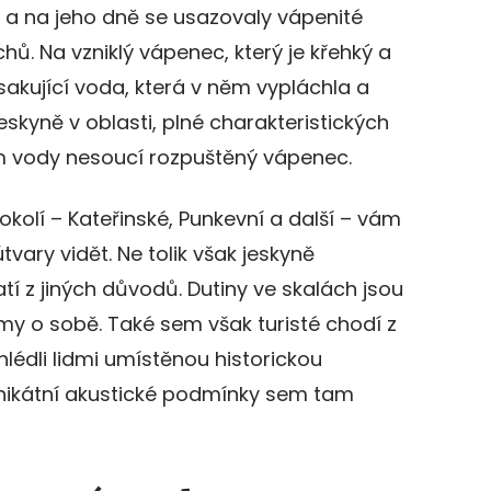
a na jeho dně se usazovaly vápenité
chů. Na vzniklý vápenec, který je křehký a
sakující voda, která v něm vypláchla a
 jeskyně v oblasti, plné charakteristických
m vody nesoucí rozpuštěný vápenec.
okolí – Kateřinské, Punkevní a další – vám
tvary vidět. Ne tolik však jeskyně
atí z jiných důvodů. Dutiny ve skalách jsou
 o sobě. Také sem však turisté chodí z
ohlédli lidmi umístěnou historickou
unikátní akustické podmínky sem tam