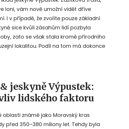
ve loni, vám nově umožní vidět dříve
 I v případě, že zvolíte pouze základní
skyně sice kvůli zásahům lidí pozbyla
oby, zato se však stala kromě přírodního
uzejní lokalitou. Podíl na tom má dokonce
& jeskyně Výpustek:
vliv lidského faktoru
 oblasti známé jako Moravský kras
y před 350–380 miliony let. Tehdy byla