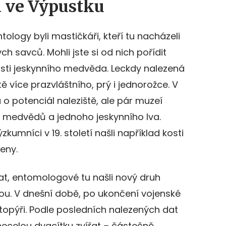
a ve Výpustku
logy byli mastičkáři, kteří tu nacházeli
h savců. Mohli jste si od nich pořídit
osti jeskynního medvěda. Leckdy nalezená
ě více prazvláštního, prý i jednorožce. V
 o potenciál naleziště, ale pár muzeí
 medvědů a jednoho jeskynního lva.
ýzkumníci v 19. století našli například kosti
eny.
at, entomologové tu našli nový druh
u. V dnešní době, po ukončení vojenské
etopýři. Podle posledních nalezených dat
necelou dvacítku zvířat – částečně