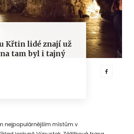
 Křtin lidé znají už
vna tam byl i tajný
m nejpopulárnějším místům v
klad jeskyně Výpustek. Zážitková trasa,