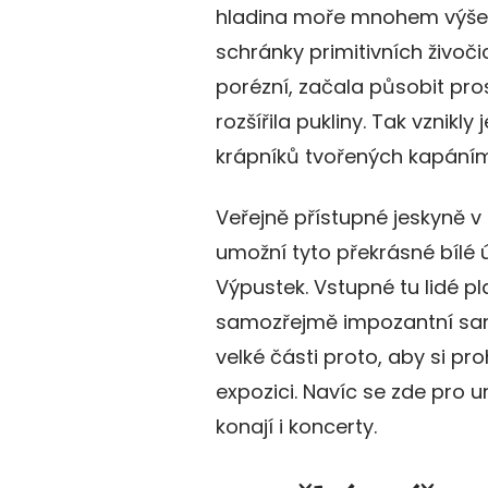
hladina moře mnohem výše 
schránky primitivních živoči
porézní, začala působit pro
rozšířila pukliny. Tak vznikly
krápníků tvořených kapání
Veřejně přístupné jeskyně v 
umožní tyto překrásné bílé ú
Výpustek. Vstupné tu lidé pl
samozřejmě impozantní samy
velké části proto, aby si pr
expozici. Navíc se zde pro 
konají i koncerty.