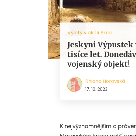
Výlety v okolí Brna
Jeskyni Výpustek u
tisíce let. Donedá
vojenský objekt!
Rhiana Horovská
17. 10. 2023
K nejvýznamnějším a práve
Moravském krasu patří napří