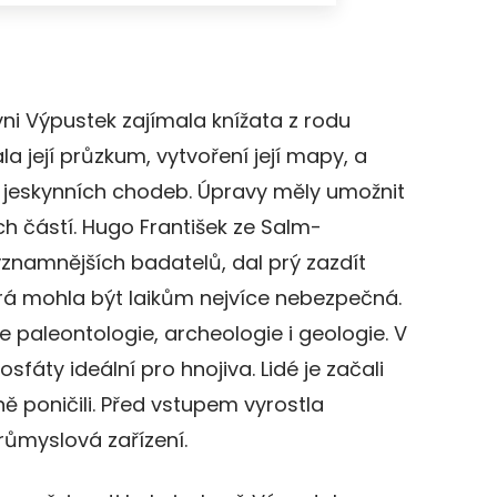
kyni Výpustek zajímala knížata z rodu
la její průzkum, vytvoření její mapy, a
 jeskynních chodeb. Úpravy měly umožnit
h částí. Hugo František ze Salm-
ýznamnějších badatelů, dal prý zazdít
erá mohla být laikům nejvíce nebezpečná.
te paleontologie, archeologie i geologie. V
osfáty ideální pro hnojiva. Lidé je začali
ně poničili. Před vstupem vyrostla
růmyslová zařízení.