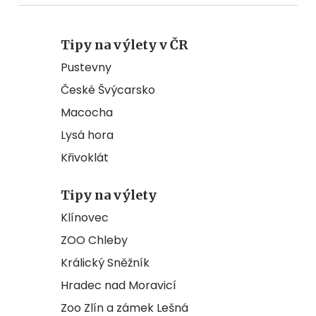
Tipy na výlety v ČR
Pustevny
České Švýcarsko
Macocha
Lysá hora
Křivoklát
Tipy na výlety
Klínovec
ZOO Chleby
Králický Sněžník
Hradec nad Moravicí
Zoo Zlín a zámek Lešná