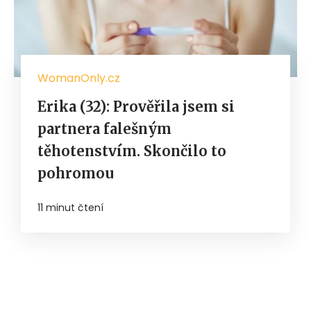
WomanOnly.cz
Erika (32): Prověřila jsem si
partnera falešným
těhotenstvím. Skončilo to
pohromou
11 minut čtení