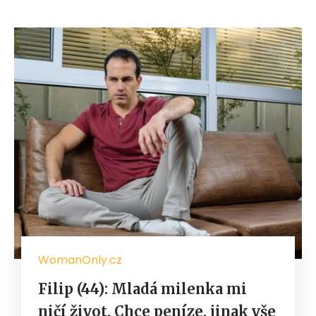
WomanOnly.cz
Filip (44): Mladá milenka mi
ničí život. Chce peníze, jinak vše