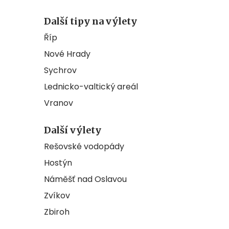
Další tipy na výlety
Říp
Nové Hrady
Sychrov
Lednicko-valtický areál
Vranov
Další výlety
Rešovské vodopády
Hostýn
Náměšť nad Oslavou
Zvíkov
Zbiroh