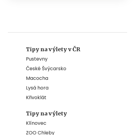
Tipy na výlety v ČR
Pustevny
České Švýcarsko
Macocha
Lysá hora
Křivoklát
Tipy na výlety
Klínovec
ZOO Chleby