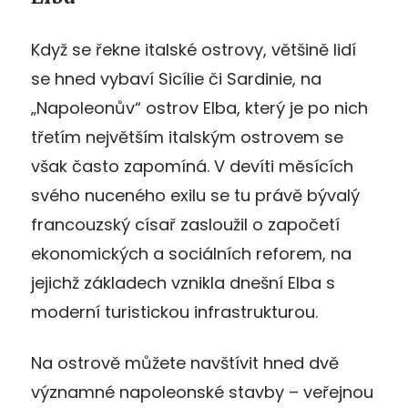
Když se řekne italské ostrovy, většině lidí
se hned vybaví Sicílie či Sardinie, na
„Napoleonův“ ostrov Elba, který je po nich
třetím největším italským ostrovem se
však často zapomíná. V devíti měsících
svého nuceného exilu se tu právě bývalý
francouzský císař zasloužil o započetí
ekonomických a sociálních reforem, na
jejichž základech vznikla dnešní Elba s
moderní turistickou infrastrukturou.
Na ostrově můžete navštívit hned dvě
významné napoleonské stavby – veřejnou