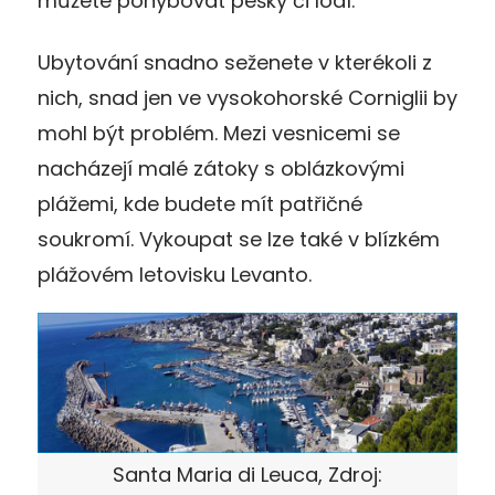
můžete pohybovat pešky či lodí.
Ubytování snadno seženete v kterékoli z
nich, snad jen ve vysokohorské Corniglii by
mohl být problém. Mezi vesnicemi se
nacházejí malé zátoky s oblázkovými
plážemi, kde budete mít patřičné
soukromí. Vykoupat se lze také v blízkém
plážovém letovisku Levanto.
Santa Maria di Leuca, Zdroj: