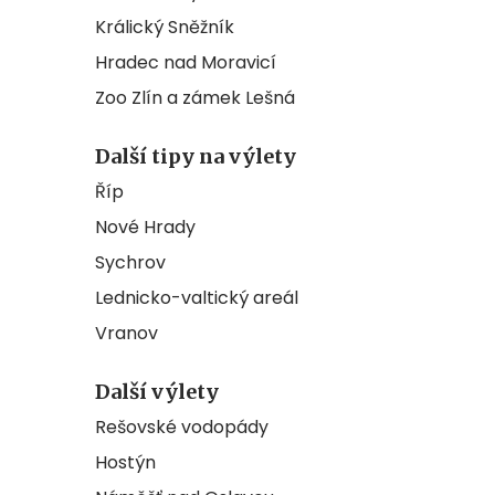
Králický Sněžník
Hradec nad Moravicí
Zoo Zlín a zámek Lešná
Další tipy na výlety
Říp
Nové Hrady
Sychrov
Lednicko-valtický areál
Vranov
Další výlety
Rešovské vodopády
Hostýn