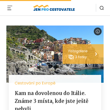
MENU
Fotogalerie
3 fotky
Cestování po Evropě
Kam na dovolenou do Itálie.
Známe 3 místa, kde jste ještě
nebyli