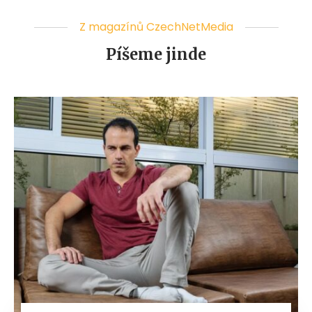
Z magazínů CzechNetMedia
Píšeme jinde