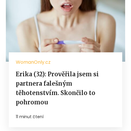
WomanOnly.cz
Erika (32): Prověřila jsem si
partnera falešným
těhotenstvím. Skončilo to
pohromou
11 minut čtení