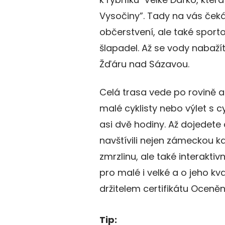
Vysočiny”. Tady na vás ček
občerstvení, ale také sporto
šlapadel. Až se vody nabažít
Žďáru nad Sázavou.
Celá trasa vede po rovině a
malé cyklisty nebo výlet s 
asi dvě hodiny. Až dojedete
navštívili nejen zámeckou k
zmrzlinu, ale také interakt
pro malé i velké a o jeho kva
držitelem certifikátu Oceněn
Tip: