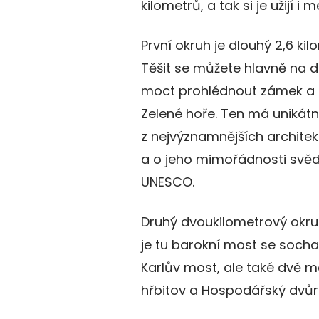
kilometrů, a tak si je užijí i
První okruh je dlouhý 2,6 ki
Těšit se můžete hlavně na d
moct prohlédnout zámek a 
Zelené hoře. Ten má unikátn
z nejvýznamnějších architekt
a o jeho mimořádnosti svěd
UNESCO.
Druhý dvoukilometrový okru
je tu barokní most se socha
Karlův most, ale také dvě 
hřbitov a Hospodářský dvůr 