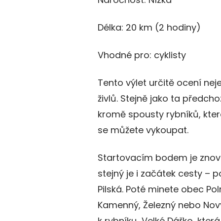
Délka: 20 km (2 hodiny)
Vhodné pro: cyklisty
Tento výlet určitě ocení nejen
živlů. Stejně jako ta předcho
kromě spousty rybníků, které
se můžete vykoupat.
Startovacím bodem je znov
stejný je i začátek cesty –
Pilská. Poté minete obec Poln
Kamenný, Železný nebo Nový
k rybníku Velké Dářko, která