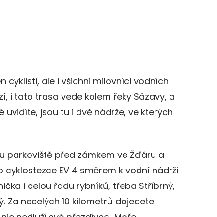
 cyklisti, ale i všichni milovníci vodních
zí, i tato trasa vede kolem řeky Sázavy, a
 uvidíte, jsou tu i dvě nádrže, ve kterých
u parkoviště před zámkem ve Žďáru a
 po cyklostezce EV 4 směrem k vodní nádrži
ička i celou řadu rybníků, třeba Stříbrný,
. Za necelých 10 kilometrů dojedete
 nic nedluží své přezdívce „Moře