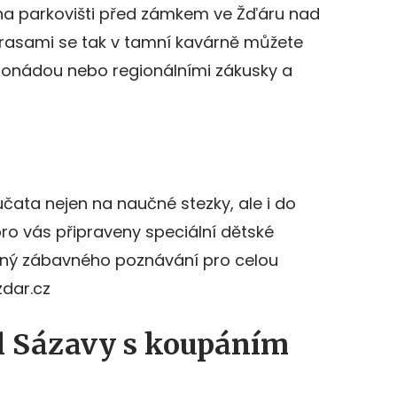
 na parkovišti před zámkem ve Žďáru nad
trasami se tak v tamní kavárně můžete
monádou nebo regionálními zákusky a
čata nejen na naučné stezky, ale i do
pro vás připraveny speciální dětské
lný zábavného poznávání pro celou
dar.cz
él Sázavy s koupáním