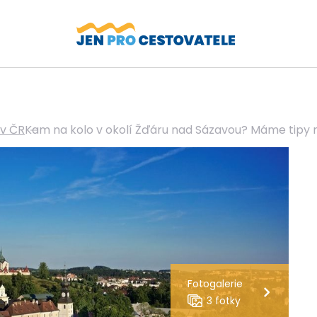
 v ČR
Kam na kolo v okolí Žďáru nad Sázavou? Máme tipy n
Fotogalerie
3 fotky