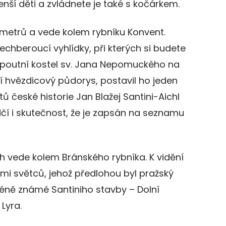
 menší děti a zvládnete je také s kočárkem.
lometrů a vede kolem rybníku Konvent.
echberoucí vyhlídky, při kterých si budete
poutní kostel sv. Jana Nepomuckého na
í hvězdicový půdorys, postavil ho jeden
ů české historie Jan Blažej Santini-Aichl
čí i skutečnost, že je zapsán na seznamu
h vede kolem Bránského rybníka. K vidění
mi světců, jehož předlohou byl pražský
méně známé Santiniho stavby – Dolní
Lyra.