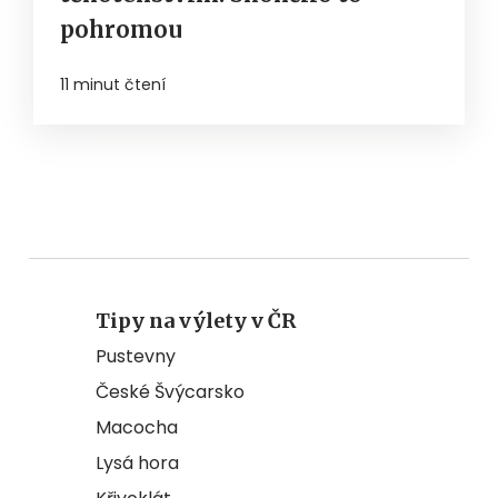
pohromou
11 minut čtení
Tipy na výlety v ČR
Pustevny
České Švýcarsko
Macocha
Lysá hora