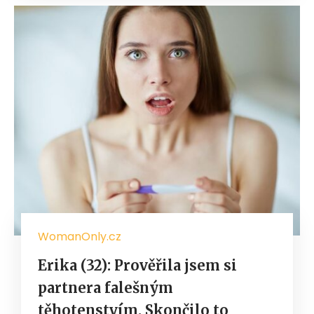
WomanOnly.cz
Erika (32): Prověřila jsem si
partnera falešným
těhotenstvím. Skončilo to