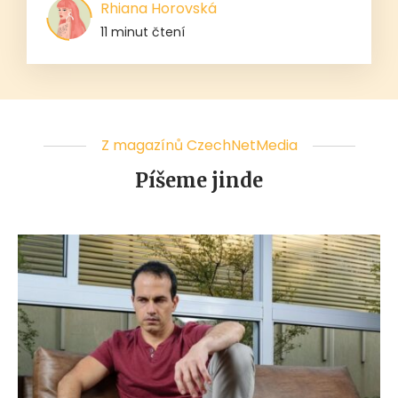
Rhiana Horovská
11 minut čtení
Z magazínů CzechNetMedia
Píšeme jinde