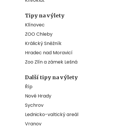
Křivoklát
Tipy na výlety
Klínovec
ZOO Chleby
Králický Sněžník
Hradec nad Moravicí
Zoo Zlín a zámek Lešná
Další tipy na výlety
Říp
Nové Hrady
Sychrov
Lednicko-valtický areál
Vranov