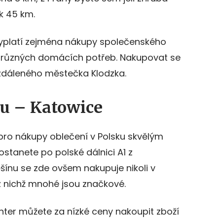
k 45 km.
vyplatí zejména nákupy společenského
a různých domácích potřeb. Nakupovat se
vzdáleného městečka Klodzka.
u – Katowice
pro nákupy oblečení v Polsku skvělým
stanete po polské dálnici A1 z
šínu se zde ovšem nakupuje nikoli v
 z nichž mnohé jsou značkové.
nter můžete za nízké ceny nakoupit zboží