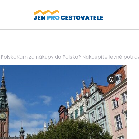
ě
Polsko
Kam za nákupy do Polska? Nakoupíte levné potravi