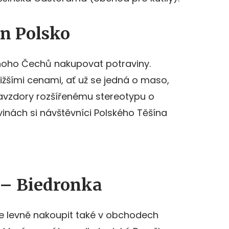
n Polsko
noho Čechů nakupovat potraviny.
nižšími cenami, ať už se jedná o maso,
Navzdory rozšířenému stereotypu o
vinách si návštěvníci Polského Těšína
 – Biedronka
ze levně nakoupit také v obchodech