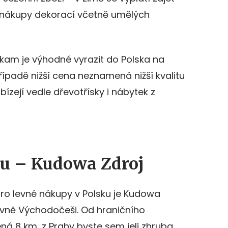
 nákupy dekorací včetně umělých
, kam je výhodné vyrazit do Polska na
řípadě nižší cena neznamená nižší kvalitu
abízejí vedle dřevotřísky i nábytek z
u – Kudowa Zdroj
o levné nákupy v Polsku je Kudowa
lavně Východočeši. Od hraničního
ená 8 km, z Prahy byste sem jeli zhruba