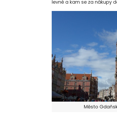
levné a kam se za nákupy do 
Město Gdaňsk,