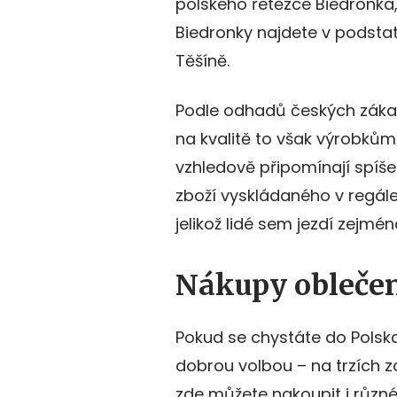
polského řetězce Biedronka,
Biedronky najdete v podstat
Těšíně.
Podle odhadů českých zákazn
na kvalitě to však výrobkům
vzhledově připomínají spíš
zboží vyskládaného v regále
jelikož lidé sem jezdí zejmé
Nákupy oblečen
Pokud se chystáte do Polska
dobrou volbou – na trzích zd
zde můžete nakoupit i různé 