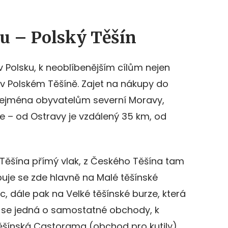
u – Polský Těšín
 Polsku, k neoblíbenějším cílům nejen
ě v Polském Těšíně. Zajet na nákupy do
 zejména obyvatelům severní Moravy,
 – od Ostravy je vzdálený 35 km, od
 Těšína přímý vlak, z Českého Těšína tam
upuje se zde hlavně na Malé těšínské
ic, dále pak na Velké těšínské burze, která
le se jedná o samostatné obchody, k
ěšínská Castorama (obchod pro kutily).