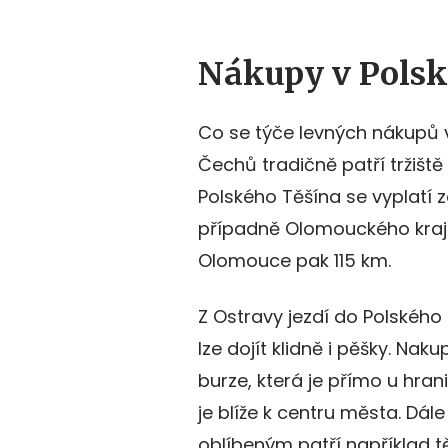
Nákupy v Polsk
Co se týče levných nákupů v
Čechů tradičně patří tržišt
Polského Těšína se vyplatí
případně Olomouckého kraje
Olomouce pak 115 km.
Z Ostravy jezdí do Polského
lze dojít klidně i pěšky. Nak
burze, která je přímo u hran
je blíže k centru města. Dá
oblíbeným patří například t