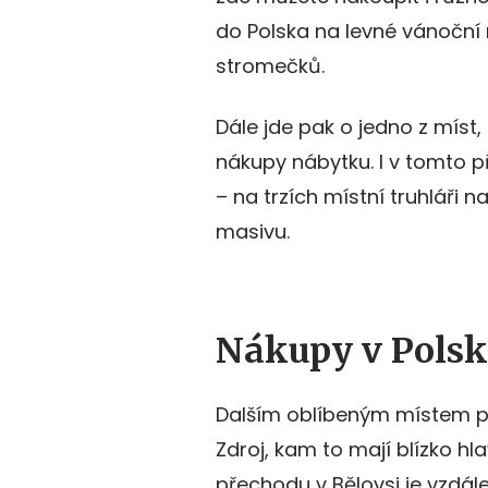
do Polska na levné vánoční
stromečků.
Dále jde pak o jedno z míst
nákupy nábytku. I v tomto p
– na trzích místní truhláři n
masivu.
Nákupy v Polsk
Dalším oblíbeným místem pr
Zdroj, kam to mají blízko h
přechodu v Bělovsi je vzdál