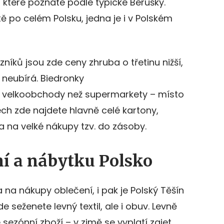
 které poznáte podle typické Berušky.
ě po celém Polsku, jedna je i v Polském
íků jsou zde ceny zhruba o třetinu nižší,
 neubírá. Biedronky
e velkoobchody než supermarkety – místo
ch zde najdete hlavně celé kartony,
na na velké nákupy tzv. do zásoby.
í a nábytku Polsko
 na nákupy oblečení, i pak je Polský Těšín
e seženete levný textil, ale i obuv. Levně
sezónní zboží – v zimě se vyplatí zajet