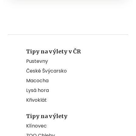
Tipy na výlety v ČR
Pustevny
České Švýcarsko
Macocha
Lysá hora
Křivoklát
Tipy na výlety
Klínovec
ZOO Chleby