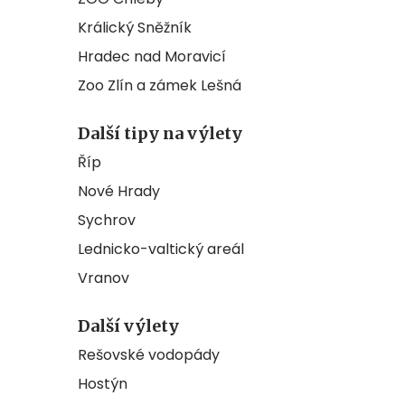
Králický Sněžník
Hradec nad Moravicí
Zoo Zlín a zámek Lešná
Další tipy na výlety
Říp
Nové Hrady
Sychrov
Lednicko-valtický areál
Vranov
Další výlety
Rešovské vodopády
Hostýn