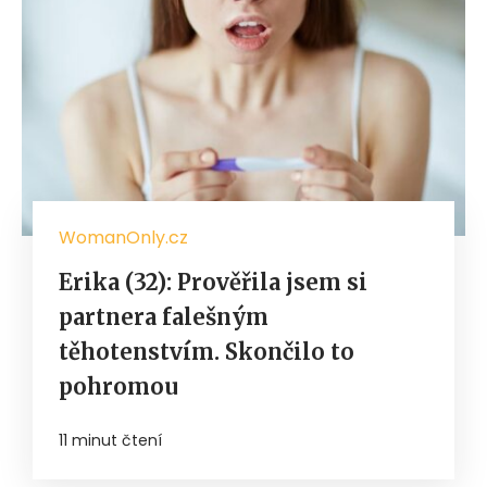
WomanOnly.cz
Erika (32): Prověřila jsem si
partnera falešným
těhotenstvím. Skončilo to
pohromou
11 minut čtení