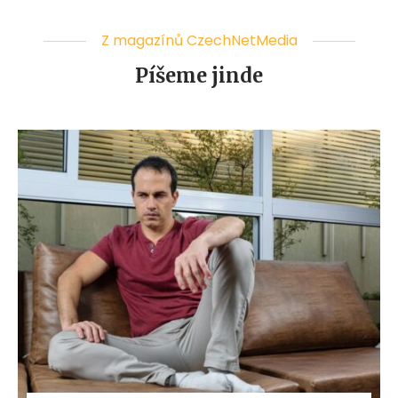
Z magazínů CzechNetMedia
Píšeme jinde