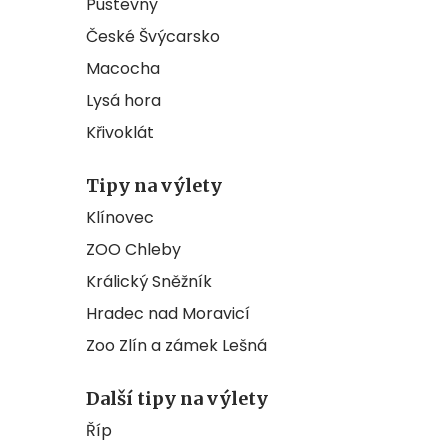
Pustevny
České Švýcarsko
Macocha
Lysá hora
Křivoklát
Tipy na výlety
Klínovec
ZOO Chleby
Králický Sněžník
Hradec nad Moravicí
Zoo Zlín a zámek Lešná
Další tipy na výlety
Říp