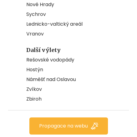
Nové Hrady
Sychrov
Lednicko-valtický areál
Vranov
Další výlety
Rešovské vodopády
Hostýn
Náměšť nad Oslavou
Zvíkov
Zbiroh
Propagace na webu