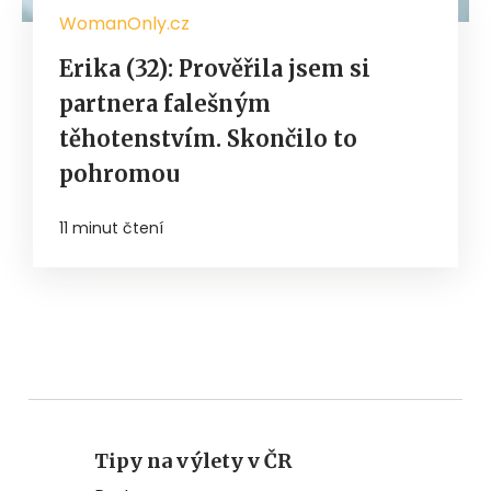
WomanOnly.cz
Erika (32): Prověřila jsem si
partnera falešným
těhotenstvím. Skončilo to
pohromou
11 minut čtení
Tipy na výlety v ČR