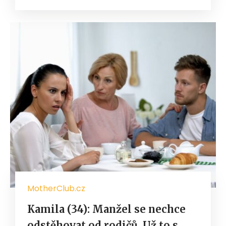
MotherClub.cz
Kamila (34): Manžel se nechce
odstěhovat od rodičů. Už to s