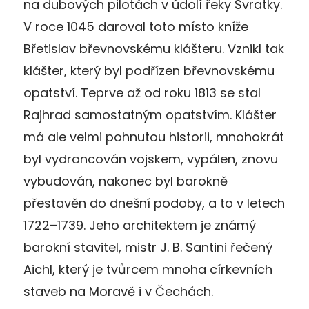
na dubových pilotách v údolí řeky Svratky.
V roce 1045 daroval toto místo kníže
Břetislav břevnovskému klášteru. Vznikl tak
klášter, který byl podřízen břevnovskému
opatství. Teprve až od roku 1813 se stal
Rajhrad samostatným opatstvím. Klášter
má ale velmi pohnutou historii, mnohokrát
byl vydrancován vojskem, vypálen, znovu
vybudován, nakonec byl barokně
přestavěn do dnešní podoby, a to v letech
1722–1739. Jeho architektem je známý
barokní stavitel, mistr J. B. Santini řečený
Aichl, který je tvůrcem mnoha církevních
staveb na Moravě i v Čechách.