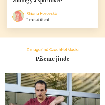
zoology a sportovce
Rhiana Horovská
11 minut čtení
Z magazínů CzechNetMedia
Píšeme jinde