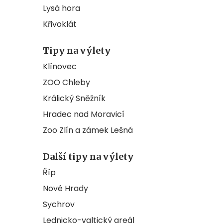
Lysá hora
Křivoklát
Tipy na výlety
Klínovec
ZOO Chleby
Králický Sněžník
Hradec nad Moravicí
Zoo Zlín a zámek Lešná
Další tipy na výlety
Říp
Nové Hrady
Sychrov
Lednicko-valtický areál