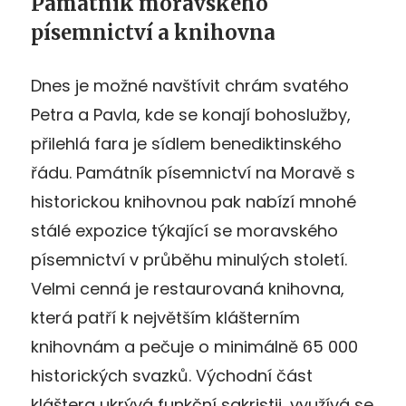
Památník moravského
písemnictví a knihovna
Dnes je možné navštívit chrám svatého
Petra a Pavla, kde se konají bohoslužby,
přilehlá fara je sídlem benediktinského
řádu. Památník písemnictví na Moravě s
historickou knihovnou pak nabízí mnohé
stálé expozice týkající se moravského
písemnictví v průběhu minulých století.
Velmi cenná je restaurovaná knihovna,
která patří k největším klášterním
knihovnám a pečuje o minimálně 65 000
historických svazků. Východní část
kláštera ukrývá funkční sakristii, využívá se