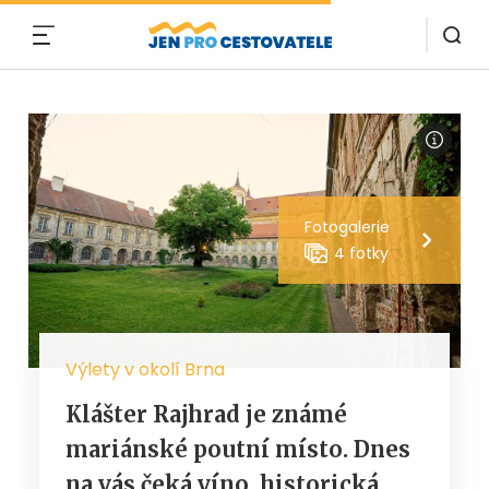
MENU
Fotogalerie
4 fotky
Výlety v okolí Brna
Klášter Rajhrad je známé
mariánské poutní místo. Dnes
na vás čeká víno, historická