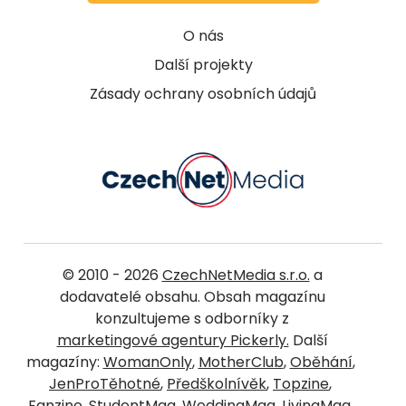
O nás
Další projekty
Zásady ochrany osobních údajů
© 2010 - 2026
CzechNetMedia s.r.o.
a
dodavatelé obsahu. Obsah magazínu
konzultujeme s odborníky z
marketingové agentury Pickerly.
Další
magazíny:
WomanOnly
,
MotherClub
,
Oběhání
,
JenProTěhotné
,
Předškolnívěk
,
Topzine
,
Fanzine
,
StudentMag
,
WeddingMag
,
LivingMag
,