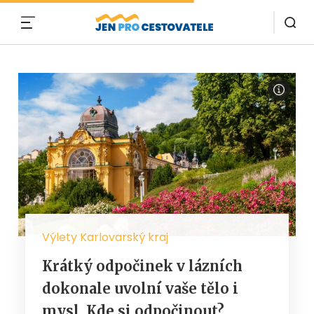
MENU
Výlety Karlovarský kraj
Krátký odpočinek v lázních
dokonale uvolní vaše tělo i
mysl. Kde si odpočinout?