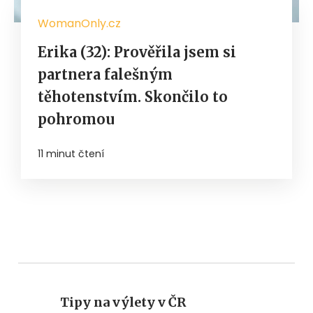
WomanOnly.cz
Erika (32): Prověřila jsem si
partnera falešným
těhotenstvím. Skončilo to
pohromou
11 minut čtení
Tipy na výlety v ČR