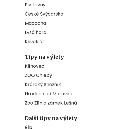
Pustevny
České Švýcarsko
Macocha
Lysá hora
Křivoklát
Tipy na výlety
Klínovec
ZOO Chleby
Králický Sněžník
Hradec nad Moravicí
Zoo Zlín a zámek Lešná
Další tipy na výlety
Říp