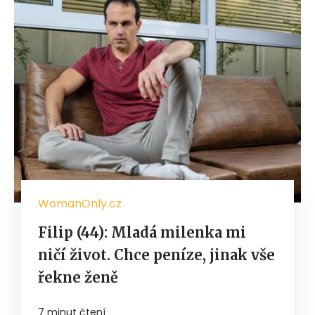
WomanOnly.cz
Filip (44): Mladá milenka mi
ničí život. Chce peníze, jinak vše
řekne ženě
7 minut čtení