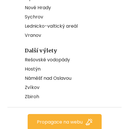
Nové Hrady
Sychrov
Lednicko-valtický areál
Vranov
Další výlety
Rešovské vodopády
Hostýn
Náměšť nad Oslavou
Zvíkov
Zbiroh
Propagace na webu