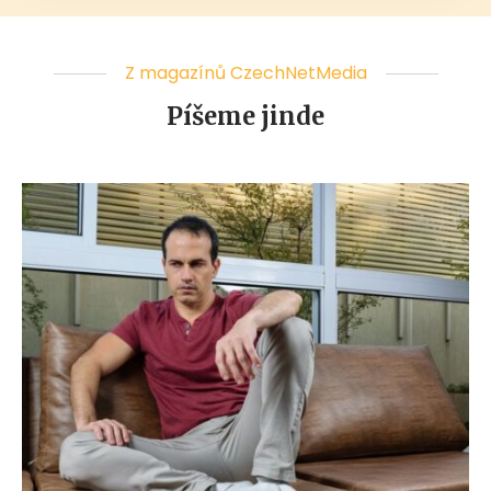
Z magazínů CzechNetMedia
Píšeme jinde