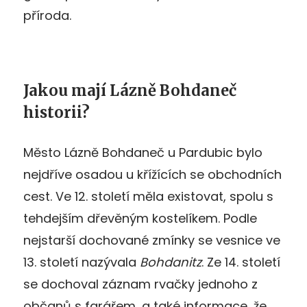
příroda.
Jakou mají Lázně Bohdaneč
historii?
Město Lázně Bohdaneč u Pardubic bylo
nejdříve osadou u křížících se obchodních
cest. Ve 12. století měla existovat, spolu s
tehdejším dřevěným kostelíkem. Podle
nejstarší dochované zmínky se vesnice ve
13. století nazývala
Bohdanitz
. Ze 14. století
se dochoval záznam rvačky jednoho z
občanů s farářem, a také informace, že