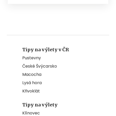
Tipy na výlety v ČR
Pustevny
České Švýcarsko
Macocha
Lysá hora
Křivoklát
Tipy na výlety
Klínovec