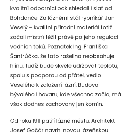
kvalitní odborníci pak shledali i slať od
Bohdanče. Za lázněmi stál rybníkář Jan
Veselý – kvalitní přírodní materiál totiž
začali místní těžit právě po jeho regulaci
vodních toků. Poznatek Ing. Františka
Šantrůčka, že tato rašelina neobsahuje
hlínu, tudíž bude skvěle udržovat teplotu,
spolu s podporou od přátel, vedlo
Veselého k založení lázní. Budova
bývalého lihovaru, kde všechno začlo, má
však dodnes zachovaný jen komín.
Od roku 1911 patří lázně městu. Architekt
Josef Gočár navrhl novou lázeňskou