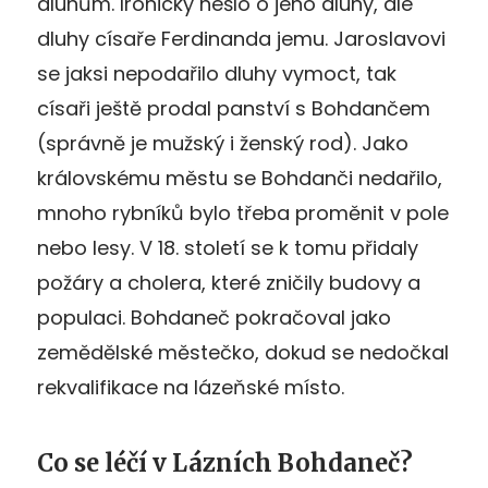
dluhům. Ironicky nešlo o jeho dluhy, ale
dluhy císaře Ferdinanda jemu. Jaroslavovi
se jaksi nepodařilo dluhy vymoct, tak
císaři ještě prodal panství s Bohdančem
(správně je mužský i ženský rod). Jako
královskému městu se Bohdanči nedařilo,
mnoho rybníků bylo třeba proměnit v pole
nebo lesy. V 18. století se k tomu přidaly
požáry a cholera, které zničily budovy a
populaci. Bohdaneč pokračoval jako
zemědělské městečko, dokud se nedočkal
rekvalifikace na lázeňské místo.
Co se léčí v Lázních Bohdaneč?