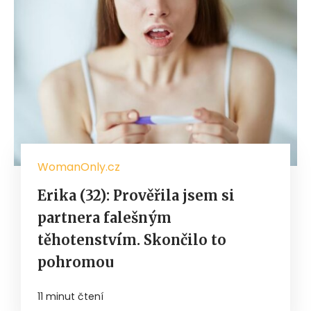
WomanOnly.cz
Erika (32): Prověřila jsem si
partnera falešným
těhotenstvím. Skončilo to
pohromou
11 minut čtení