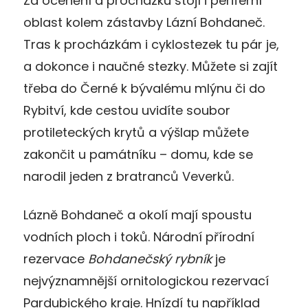
Za ocenění a procházku stojí i periferní
oblast kolem zástavby Lázní Bohdaneč.
Tras k procházkám i cyklostezek tu pár je,
a dokonce i naučné stezky. Můžete si zajít
třeba do Černé k bývalému mlýnu či do
Rybitví, kde cestou uvidíte soubor
protileteckých krytů a výšlap můžete
zakončit u památníku – domu, kde se
narodil jeden z bratranců Veverků.
Lázně Bohdaneč a okolí mají spoustu
vodních ploch i toků. Národní přírodní
rezervace
Bohdanečský rybník
je
nejvýznamnější ornitologickou rezervací
Pardubického kraje. Hnízdí tu například