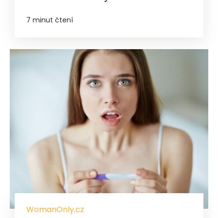
7 minut čtení
WomanOnly.cz