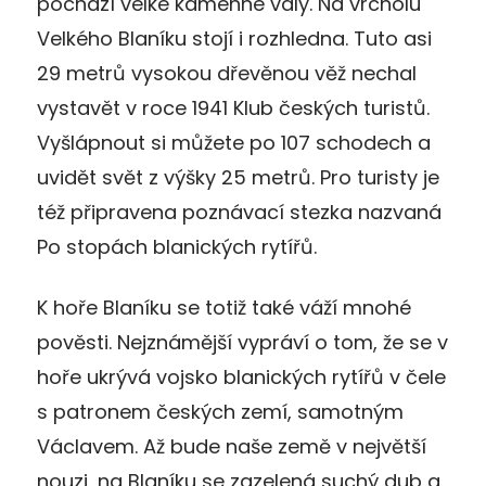
pochází velké kamenné valy. Na vrcholu
Velkého Blaníku stojí i rozhledna. Tuto asi
29 metrů vysokou dřevěnou věž nechal
vystavět v roce 1941 Klub českých turistů.
Vyšlápnout si můžete po 107 schodech a
uvidět svět z výšky 25 metrů. Pro turisty je
též připravena poznávací stezka nazvaná
Po stopách blanických rytířů.
K hoře Blaníku se totiž také váží mnohé
pověsti. Nejznámější vypráví o tom, že se v
hoře ukrývá vojsko blanických rytířů v čele
s patronem českých zemí, samotným
Václavem. Až bude naše země v největší
nouzi, na Blaníku se zazelená suchý dub a