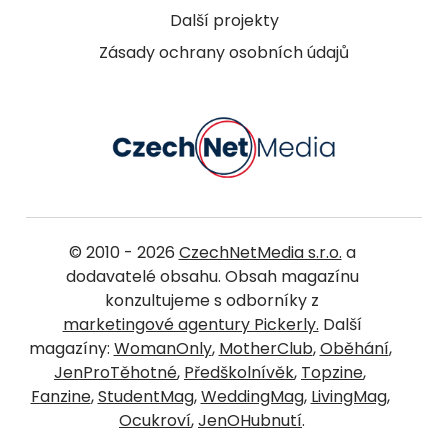
Další projekty
Zásady ochrany osobních údajů
© 2010 - 2026
CzechNetMedia s.r.o.
a
dodavatelé obsahu. Obsah magazínu
konzultujeme s odborníky z
marketingové agentury Pickerly.
Další
magazíny:
WomanOnly
,
MotherClub
,
Oběhání
,
JenProTěhotné
,
Předškolnívěk
,
Topzine
,
Fanzine
,
StudentMag
,
WeddingMag
,
LivingMag
,
Ocukroví
,
JenOHubnutí
.