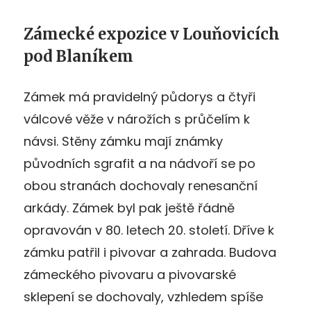
Zámecké expozice v Louňovicích
pod Blaníkem
Zámek má pravidelný půdorys a čtyři
válcové věže v nárožích s průčelím k
návsi. Stěny zámku mají známky
původních sgrafit a na nádvoří se po
obou stranách dochovaly renesanční
arkády. Zámek byl pak ještě řádně
opravován v 80. letech 20. století. Dříve k
zámku patřil i pivovar a zahrada. Budova
zámeckého pivovaru a pivovarské
sklepení se dochovaly, vzhledem spíše