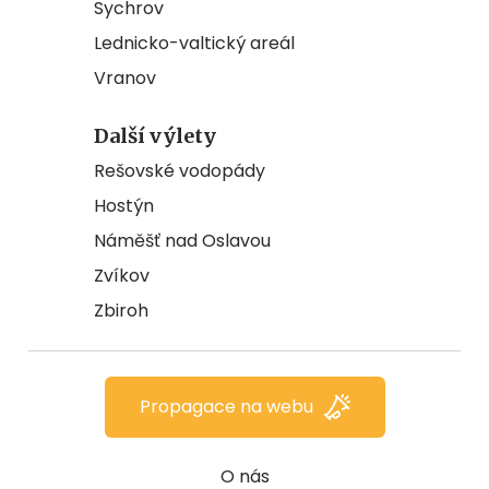
Sychrov
Lednicko-valtický areál
Vranov
Další výlety
Rešovské vodopády
Hostýn
Náměšť nad Oslavou
Zvíkov
Zbiroh
Propagace na webu
O nás