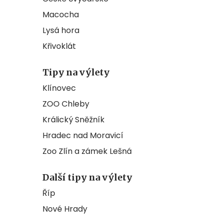
Macocha
Lysá hora
Křivoklát
Tipy na výlety
Klínovec
ZOO Chleby
Králický Sněžník
Hradec nad Moravicí
Zoo Zlín a zámek Lešná
Další tipy na výlety
Říp
Nové Hrady