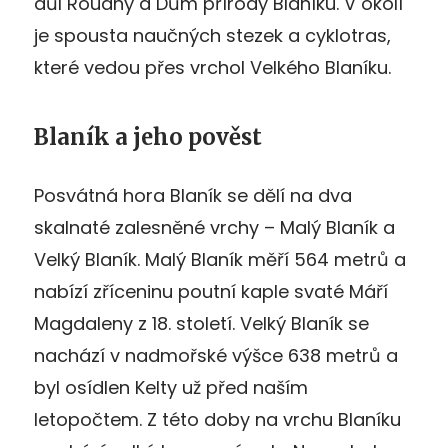
důl Roudný a Dům přírody Blaníku. V okolí
je spousta naučných stezek a cyklotras,
které vedou přes vrchol Velkého Blaníku.
Blaník a jeho pověst
Posvátná hora Blaník se dělí na dva
skalnaté zalesněné vrchy – Malý Blaník a
Velký Blaník. Malý Blaník měří 564 metrů a
nabízí zříceninu poutní kaple svaté Máří
Magdaleny z 18. století. Velký Blaník se
nachází v nadmořské výšce 638 metrů a
byl osídlen Kelty už před naším
letopočtem. Z této doby na vrchu Blaníku