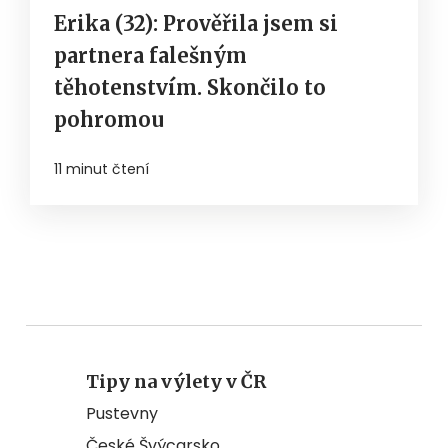
Erika (32): Prověřila jsem si
partnera falešným
těhotenstvím. Skončilo to
pohromou
11 minut čtení
Tipy na výlety v ČR
Pustevny
České Švýcarsko