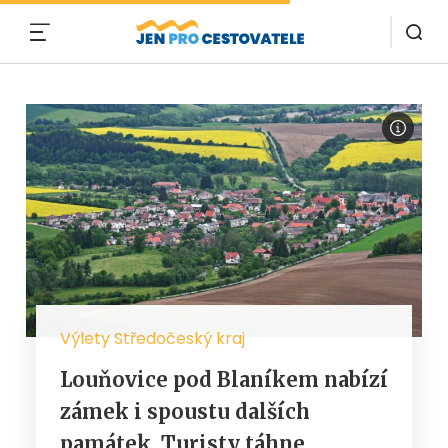
MENU
Výlety Středočeský kraj
Louňovice pod Blaníkem nabízí
zámek i spoustu dalších
památek. Turisty táhne