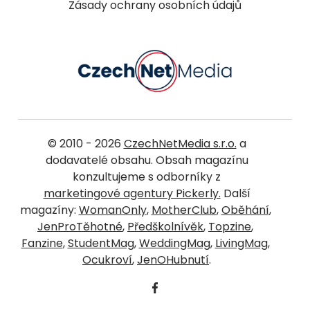
Zásady ochrany osobních údajů
© 2010 - 2026
CzechNetMedia s.r.o.
a
dodavatelé obsahu. Obsah magazínu
konzultujeme s odborníky z
marketingové agentury Pickerly.
Další
magazíny:
WomanOnly
,
MotherClub
,
Oběhání
,
JenProTěhotné
,
Předškolnívěk
,
Topzine
,
Fanzine
,
StudentMag
,
WeddingMag
,
LivingMag
,
Ocukroví
,
JenOHubnutí
.