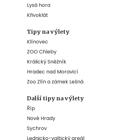
Lysá hora
Křivoklát
Tipy na výlety
Klínovec
ZOO Chleby
Králický Sněžník
Hradec nad Moravicí
Zoo Zlín a zámek Lešná
Další tipy na výlety
Říp
Nové Hrady
Sychrov
Lednicko-valtický areál