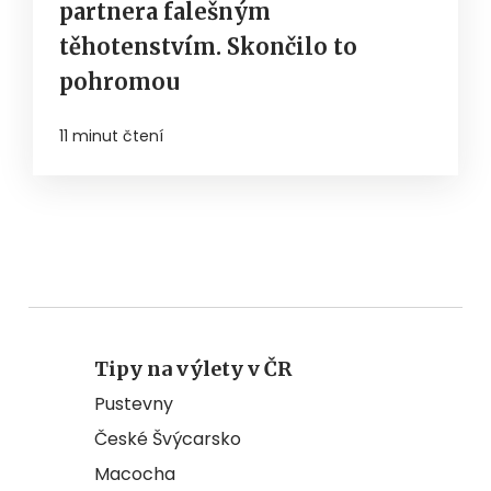
partnera falešným
těhotenstvím. Skončilo to
pohromou
11 minut čtení
Tipy na výlety v ČR
Pustevny
České Švýcarsko
Macocha