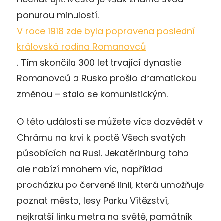
ponurou minulostí.
V roce 1918 zde byla popravena poslední
královská rodina Romanovců
. Tím skončila 300 let trvající dynastie
Romanovců a Rusko prošlo dramatickou
změnou – stalo se komunistickým.
O této události se můžete více dozvědět v
Chrámu na krvi k poctě Všech svatých
působících na Rusi. Jekatěrinburg toho
ale nabízí mnohem víc, například
procházku po červené linii, která umožňuje
poznat město, lesy Parku Vítězství,
nejkratší linku metra na světě, památník