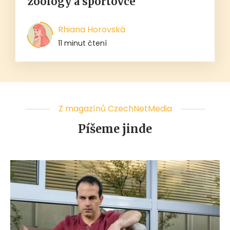
zoology a sportovce
Rhiana Horovská
11 minut čtení
Z magazínů CzechNetMedia
Píšeme jinde