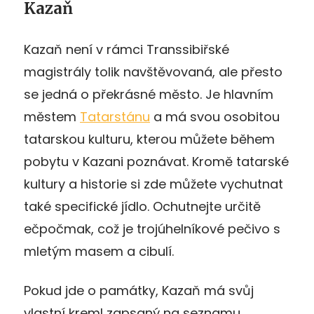
Kazaň
Kazaň není v rámci Transsibiřské
magistrály tolik navštěvovaná, ale přesto
se jedná o překrásné město. Je hlavním
městem
Tatarstánu
a má svou osobitou
tatarskou kulturu, kterou můžete během
pobytu v Kazani poznávat. Kromě tatarské
kultury a historie si zde můžete vychutnat
také specifické jídlo. Ochutnejte určitě
ečpočmak, což je trojúhelníkové pečivo s
mletým masem a cibulí.
Pokud jde o památky, Kazaň má svůj
vlastní kreml zapsaný na seznamu