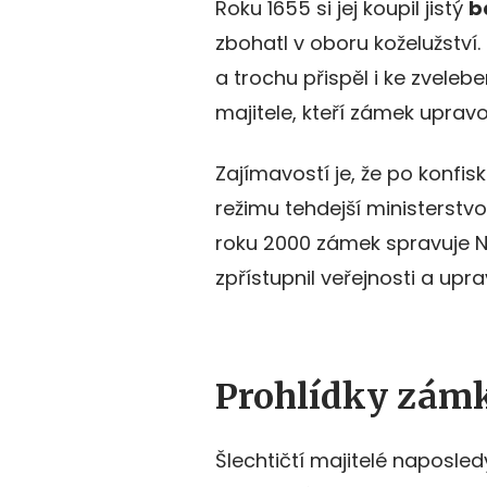
Roku 1655 si jej koupil jistý
b
zbohatl v oboru koželužství
a trochu přispěl i ke zvele
majitele, kteří zámek upravo
Zajímavostí je, že po konfi
režimu tehdejší ministerstvo
roku 2000 zámek spravuje N
zpřístupnil veřejnosti a up
Prohlídky zám
Šlechtičtí majitelé naposle