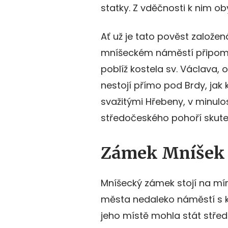
statky. Z vděčnosti k nim o
Ať už je tato pověst založená
mníšeckém náměstí připo
poblíž kostela sv. Václava, 
nestojí přímo pod Brdy, jak 
svažitými Hřebeny, v minulo
středočeského pohoří skute
Zámek Mníšek 
Mníšecký zámek stojí na m
města nedaleko náměstí s kos
jeho místě mohla stát střed