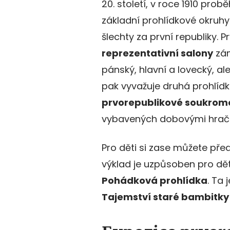
20. století, v roce 1910 prob
základní prohlídkové okruh
šlechty za první republiky. 
reprezentativní salony
zám
pánský, hlavní a lovecký, ale
pak vyvažuje druhá prohlíd
prvorepublikové soukrom
vybavených dobovými hračk
Pro děti si zase můžete před
výklad je uzpůsoben pro děti 
Pohádková prohlídka
. Ta
Tajemství staré bambitky