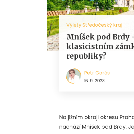
Výlety Středočeský kraj
Mníšek pod Brdy –
klasicistním zámk
republiky?
Petr Gorás
16. 9. 2023
Na jižním okraji okresu Pra
nachází Mníšek pod Brdy. J