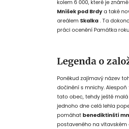
kolem 6 000, které je zná
Mníšek pod Brdy
a také no
areálem
Skalka
. Ta dokonc
práci ocenění Památka roku
Legenda o zalo
Poněkud zajímavý název to
dočinění s mnichy. Alespoň
tato obec, tehdy ještě mal
jednoho dne celá lehla pop
pomáhat
benediktinští m
postaveného na vltavském ost