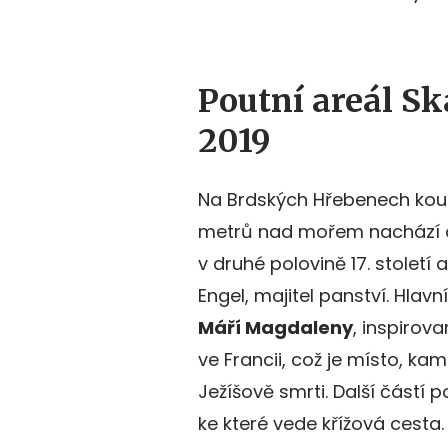
Poutní areál S
2019
Na Brdských Hřebenech kou
metrů nad mořem nachází ob
v druhé polovině 17. století
Engel, majitel panství. Hla
Máří Magdaleny
, inspirov
ve Francii, což je místo, ka
Ježíšově smrti. Další částí 
ke které vede křížová cesta.