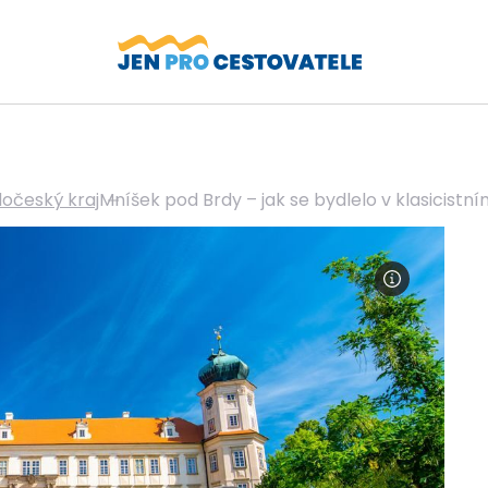
dočeský kraj
Mníšek pod Brdy – jak se bydlelo v klasicistn