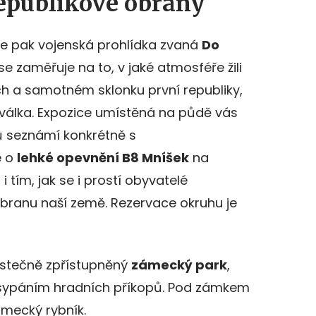
epublikové obrany
je pak vojenská prohlídka zvaná
Do
se zaměřuje na to, v jaké atmosféře žili
ch a samotném sklonku první republiky,
t válka. Expozice umístěná na půdě vás
 seznámí konkrétně s
e o
lehké opevnění B8 Mníšek
na
 tím, jak se i prostí obyvatelé
obranu naší země. Rezervace okruhu je
stečně zpřístupněný
zámecký park
,
tí zasypáním hradních příkopů. Pod zámkem
mecký rybník.