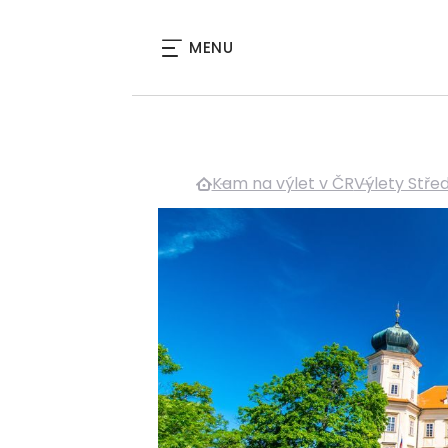
MENU
Kam na výlet v ČR
Výlety Stře