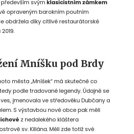
mé především svým
klasicistním zámkem
vě opraveným barokním poutním
e obdržela díky citlivé restaurátorské
 2019.
žení Mníšku pod Brdy
hoto města „Mníšek“ má skutečně co
 tedy podle tradované legendy. Údajně se
á ves, jmenovala ve středověku Dubčany a
elem. S výstavbou nové obce pak měli
nichové
z nedalekého kláštera
rově sv. Kiliána. Měli zde totiž své