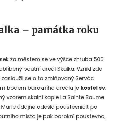
kalka – památka roku
sek za městem se ve výšce zhruba 500
líbený poutní areál Skalka. Vznikl zde
 a zasloužil se o to zmiňovaný Servác
vním bodem barokního areálu je
kostel sv.
aný vzorem skalní kaple La Sainte Baume
m Marie údajně odešla poustevničit po
poutního místa je pak barokní poustevna,