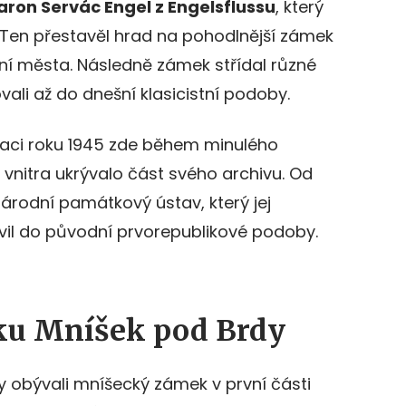
aron Servác Engel z Engelsflussu
, který
. Ten přestavěl hrad na pohodlnější zámek
bení města. Následně zámek střídal různé
vali až do dnešní klasicistní podoby.
skaci roku 1945 zde během minulého
 vnitra ukrývalo část svého archivu. Od
árodní památkový ústav, který jej
ravil do původní prvorepublikové podoby.
ku Mníšek pod Brdy
dy obývali mníšecký zámek v první části