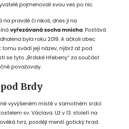
byvatelé pojmenovali svou ves po nic.
 na pravdě či nikoli, dnes ji na
míná
vyřezávaná socha mnicha
. Postává
odhalena byla roku 2019. A ačkoli obec
k tomu svádí její název, nýbrž až pod
sti se tyto „Brdské Hřebeny“ za součást
čně považovaly.
pod Brdy
írně vyvýšeném místě v samotném srdci
telem sv. Václava. Už v 13. století na
ověká tvrz, později menší gotický hrad.