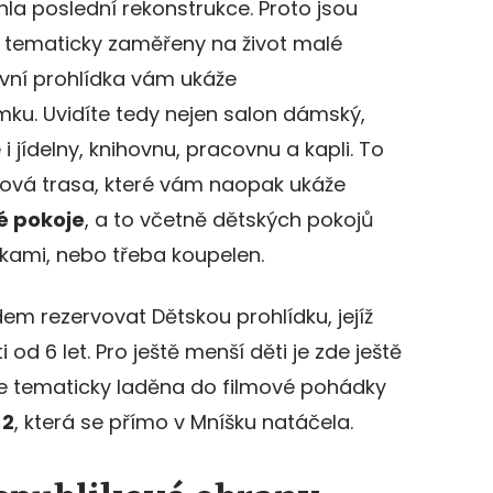
ěhla poslední rekonstrukce. Proto jsou
y tematicky zaměřeny na život malé
První prohlídka vám ukáže
ku. Uvidíte tedy nejen salon dámský,
 i jídelny, knihovnu, pracovnu a kapli. To
ková trasa, které vám naopak ukáže
é pokoje
, a to včetně dětských pokojů
ami, nebo třeba koupelen.
em rezervovat Dětskou prohlídku, jejíž
od 6 let. Pro ještě menší děti je zde ještě
 je tematicky laděna do filmové pohádky
 2
, která se přímo v Mníšku natáčela.