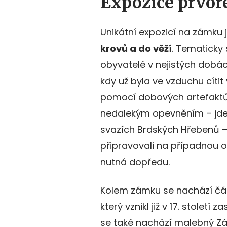
Expozice prvor
Unikátní expozicí na zámku 
krovů a do věží
. Tematicky 
obyvatelé v nejistých dobá
kdy už byla ve vzduchu cíti
pomocí dobových artefaktů
nedalekým opevněním – jd
svazích Brdských Hřebenů – i
připravovali na případnou 
nutná dopředu.
Kolem zámku se nachází čá
který vznikl již v 17. stole
se také nachází malebný Zá