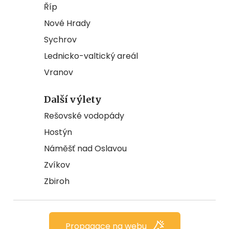
Říp
Nové Hrady
Sychrov
Lednicko-valtický areál
Vranov
Další výlety
Rešovské vodopády
Hostýn
Náměšť nad Oslavou
Zvíkov
Zbiroh
Propagace na webu