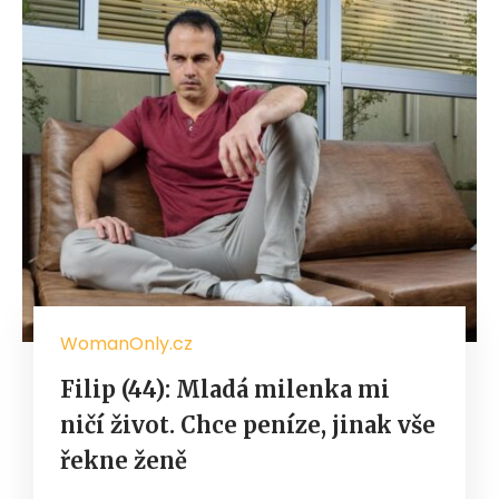
WomanOnly.cz
Filip (44): Mladá milenka mi
ničí život. Chce peníze, jinak vše
řekne ženě