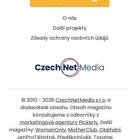
O nás
Další projekty
Zásady ochrany osobních údajů
© 2010 - 2026
CzechNetMedia s.r.o.
a
dodavatelé obsahu. Obsah magazínu
konzultujeme s odborníky z
marketingové agentury Pickerly.
Další
magazíny:
WomanOnly
,
MotherClub
,
Oběhání
,
JenProTěhotné
,
Předškolnívěk
,
Topzine
,