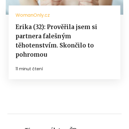
WomanOnly.cz
Erika (32): Prověřila jsem si
partnera falešným
těhotenstvím. Skončilo to
pohromou
11 minut čtení