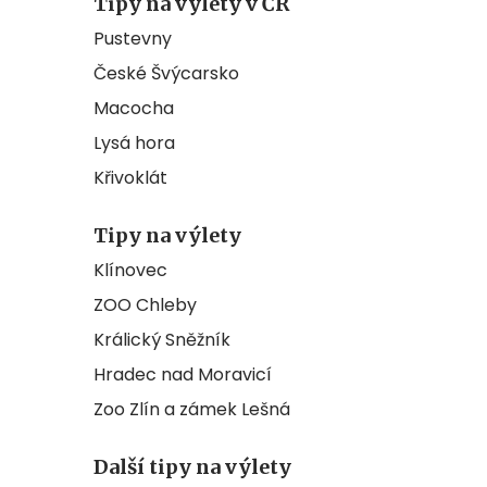
Tipy na výlety v ČR
Pustevny
České Švýcarsko
Macocha
Lysá hora
Křivoklát
Tipy na výlety
Klínovec
ZOO Chleby
Králický Sněžník
Hradec nad Moravicí
Zoo Zlín a zámek Lešná
Další tipy na výlety