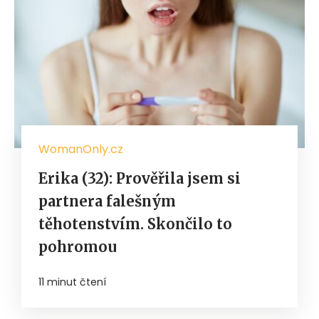
WomanOnly.cz
Erika (32): Prověřila jsem si
partnera falešným
těhotenstvím. Skončilo to
pohromou
11 minut čtení