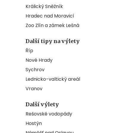
Králický Sněžník
Hradec nad Moravicí
Zoo Zlín a zámek Lešná
Další tipy na výlety
Říp
Nové Hrady
Sychrov
Lednicko-valtický areál
Vranov
Další výlety
Rešovské vodopády
Hostýn
Náměšť nad Oslavou