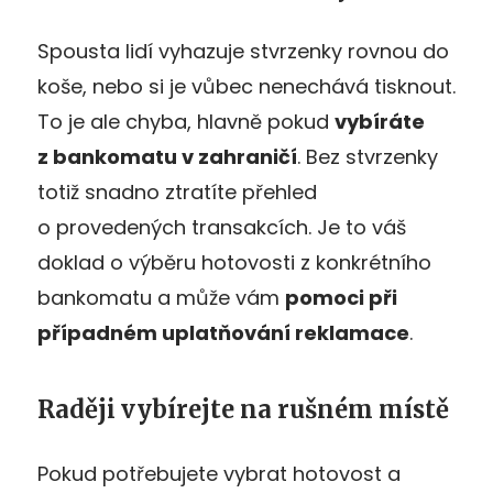
Spousta lidí vyhazuje stvrzenky rovnou do
koše, nebo si je vůbec nenechává tisknout.
To je ale chyba, hlavně pokud
vybírá
te
z bankomatu v zahraničí
. Bez stvrzenky
totiž snadno ztratíte přehled
o provedených transakcích. Je to váš
doklad o výběru hotovosti z konkrétního
bankomatu a může vám
pomoci př
i
případn
ém uplatňování reklamace
.
Raději vybírejte na rušném místě
Pokud potřebujete vybrat hotovost a