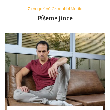
Z magazínů CzechNetMedia
Píšeme jinde