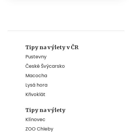
Tipy na výlety v ČR
Pustevny
České Švýcarsko
Macocha
Lysá hora
Křivoklát
Tipy na výlety
Klínovec
ZOO Chleby