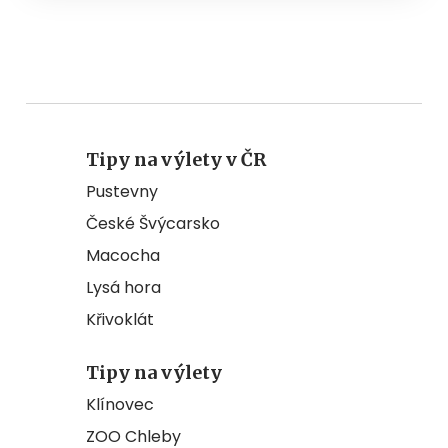
Tipy na výlety v ČR
Pustevny
České Švýcarsko
Macocha
Lysá hora
Křivoklát
Tipy na výlety
Klínovec
ZOO Chleby