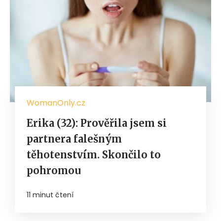
WomanOnly.cz
Erika (32): Prověřila jsem si
partnera falešným
těhotenstvím. Skončilo to
pohromou
11 minut čtení