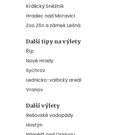
Králický Sněžník
Hradec nad Moravicí
Zoo Zlín a zámek Lešná
Další tipy na výlety
Říp
Nové Hrady
Sychrov
Lednicko-valtický areál
Vranov
Další výlety
Rešovské vodopády
Hostýn
Náměšť nad Oslavou