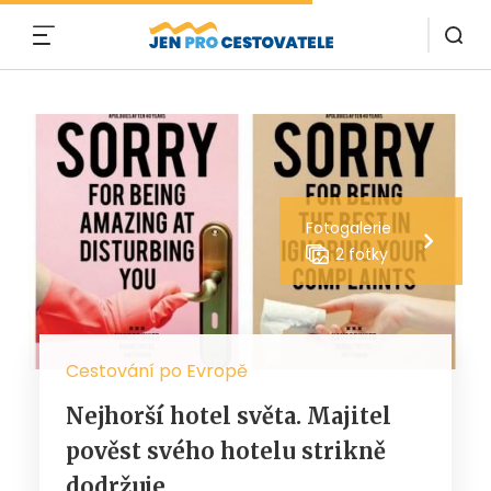
MENU
Fotogalerie
2 fotky
Cestování po Evropě
Nejhorší hotel světa. Majitel
pověst svého hotelu strikně
dodržuje