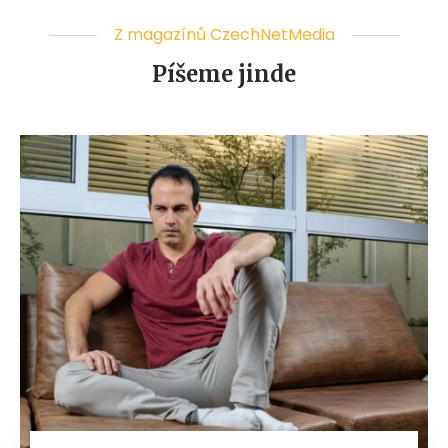
Z magazínů CzechNetMedia
Píšeme jinde