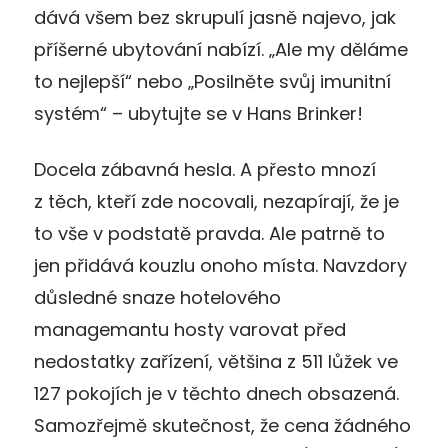
dává všem bez skrupulí jasně najevo, jak
příšerné ubytování nabízí. „Ale my děláme
to nejlepší“ nebo „Posilněte svůj imunitní
systém“ – ubytujte se v Hans Brinker!
Docela zábavná hesla. A přesto mnozí
z těch, kteří zde nocovali, nezapírají, že je
to vše v podstatě pravda. Ale patrně to
jen přidává kouzlu onoho místa. Navzdory
důsledné snaze hotelového
managemantu hosty varovat před
nedostatky zařízení, většina z 511 lůžek ve
127 pokojích je v těchto dnech obsazená.
Samozřejmě skutečnost, že cena žádného