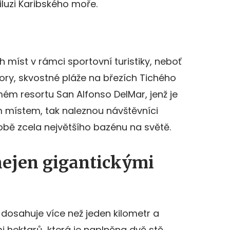
iluzi Karibského moře.
h míst v rámci sportovní turistiky, neboť
hory, skvostné pláže na březích Tichého
ém resortu San Alfonso DelMar, jenž je
 místem, tak naleznou návštěvníci
obě zcela největšího bazénu na světě.
ejen gigantickými
dosahuje více než jeden kilometr a
 hektarů, která je naplněna dvě stě