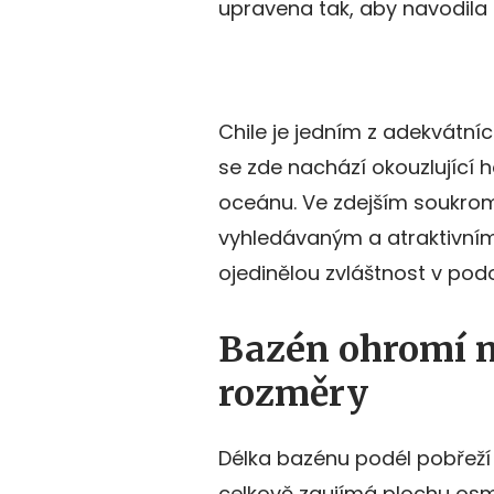
upravena tak, aby navodila 
Chile je jedním z adekvátníc
se zde nachází okouzlující 
oceánu. Ve zdejším soukrom
vyhledávaným a atraktivním
ojedinělou zvláštnost v pod
Bazén ohromí n
rozměry
Délka bazénu podél pobřeží 
celkově zaujímá plochu osmi