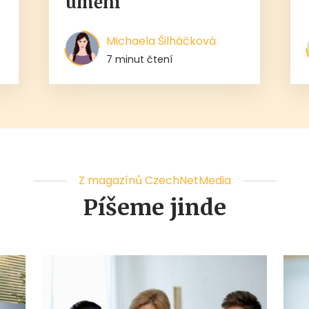
umění
Michaela Šilháčková
7 minut čtení
Z magazínů CzechNetMedia
Píšeme jinde