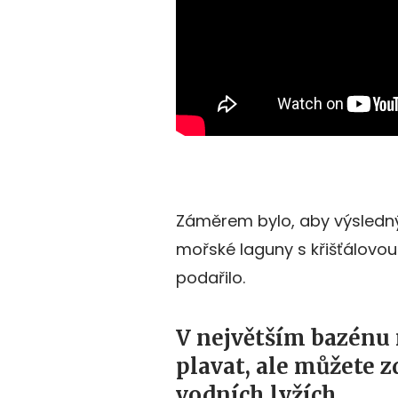
Záměrem bylo, aby výsledný
mořské laguny s křišťálovou
podařilo.
V největším bazénu 
plavat, ale můžete z
vodních lyžích.