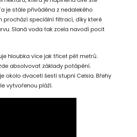
 Ta je stále přiváděna z nedalekého
 prochází speciální filtrací, díky které
vu. Slaná voda tak zcela navodí pocit
e hloubka více jak třicet pět metrů.
 zde absolvovat základy potápění.
 okolo dvaceti šesti stupni Celsia. Břehy
e vytvořenou pláží.