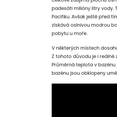
padesáti milióny litry vody.
Pacifiku. Avšak ještě před tím
získává oslnivou modrou bar
pobytu u moře.
V některých místech dosahuj
Z tohoto důvodu je i reálné
Průměrná teplota v bazénu je
bazénu jsou obklopeny uměl