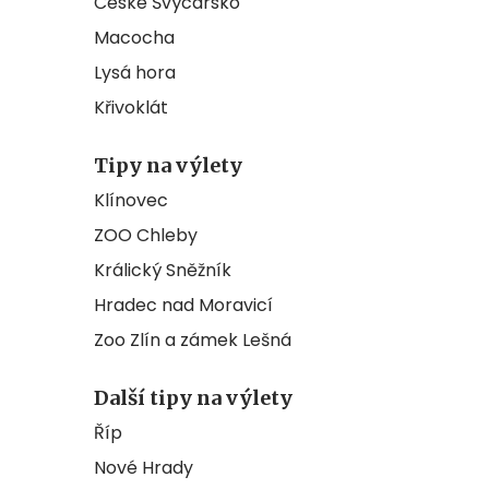
České Švýcarsko
Macocha
Lysá hora
Křivoklát
Tipy na výlety
Klínovec
ZOO Chleby
Králický Sněžník
Hradec nad Moravicí
Zoo Zlín a zámek Lešná
Další tipy na výlety
Říp
Nové Hrady