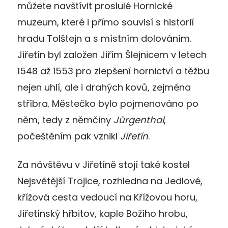
můžete navštívit proslulé Hornické
muzeum, které i přímo souvisí s historií
hradu Tolštejn a s místním dolováním.
Jiřetín byl založen Jiřím Šlejnicem v letech
1548 až 1553 pro zlepšení hornictví a těžbu
nejen uhlí, ale i drahých kovů, zejména
stříbra. Městečko bylo pojmenováno po
něm, tedy z němčiny
Jürgenthal
,
počeštěním pak vznikl
Jiřetín
.
Za návštěvu v Jiřetíně stojí také kostel
Nejsvětější Trojice, rozhledna na Jedlové,
křížová cesta vedoucí na Křížovou horu,
Jiřetínský hřbitov, kaple Božího hrobu,