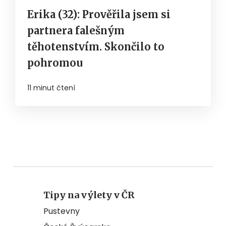
Erika (32): Prověřila jsem si
partnera falešným
těhotenstvím. Skončilo to
pohromou
11 minut čtení
Tipy na výlety v ČR
Pustevny