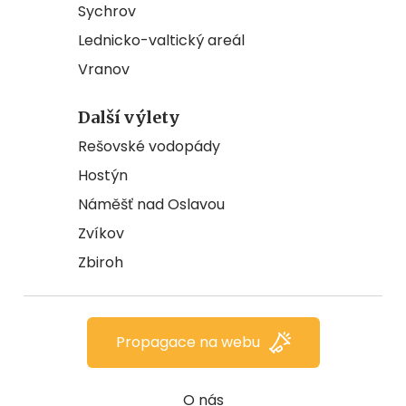
Sychrov
Lednicko-valtický areál
Vranov
Další výlety
Rešovské vodopády
Hostýn
Náměšť nad Oslavou
Zvíkov
Zbiroh
Propagace na webu
O nás