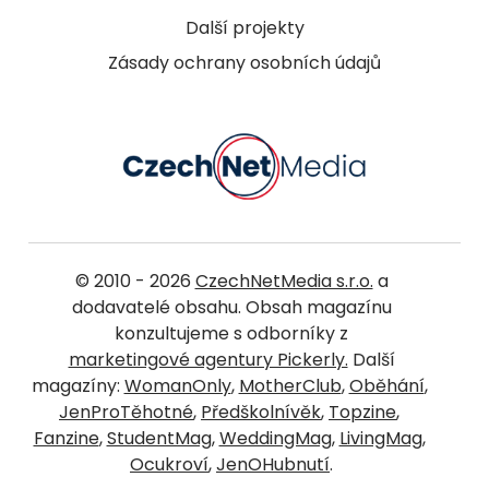
Další projekty
Zásady ochrany osobních údajů
© 2010 - 2026
CzechNetMedia s.r.o.
a
dodavatelé obsahu. Obsah magazínu
konzultujeme s odborníky z
marketingové agentury Pickerly.
Další
magazíny:
WomanOnly
,
MotherClub
,
Oběhání
,
JenProTěhotné
,
Předškolnívěk
,
Topzine
,
Fanzine
,
StudentMag
,
WeddingMag
,
LivingMag
,
Ocukroví
,
JenOHubnutí
.