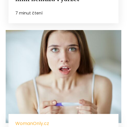
7 minut čtení
WomanOnly.cz