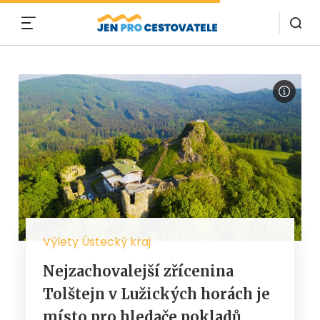
MENU
Výlety Ústecký kraj
Nejzachovalejší zřícenina
Tolštejn v Lužických horách je
místo pro hledače pokladů