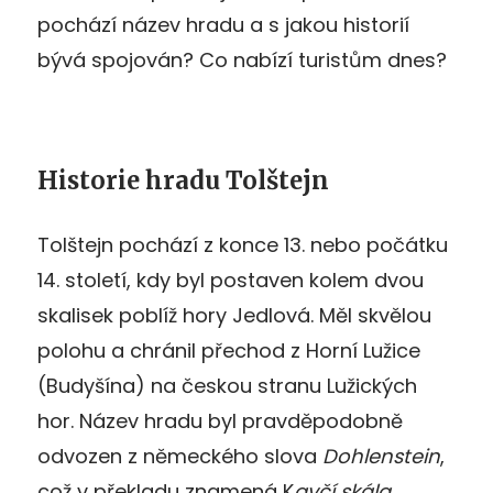
pochází název hradu a s jakou historií
bývá spojován? Co nabízí turistům dnes?
Historie hradu Tolštejn
Tolštejn pochází z konce 13. nebo počátku
14. století, kdy byl postaven kolem dvou
skalisek poblíž hory Jedlová. Měl skvělou
polohu a chránil přechod z Horní Lužice
(Budyšína) na českou stranu Lužických
hor. Název hradu byl pravděpodobně
odvozen z německého slova
Dohlenstein
,
což v překladu znamená K
avčí skála
.