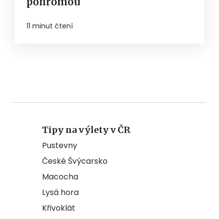
pohromou
11 minut čtení
Tipy na výlety v ČR
Pustevny
České Švýcarsko
Macocha
Lysá hora
Křivoklát