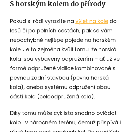
S horským kolem do přírody
Pokud si rádi vyrazíte na
výlet na kole
do
lesů či po polních cestách, pak se vám
nepochybně nejlépe pojede na horském
kole. Je to zejména kvůli tomu, že horská
kola jsou vybaveny odpružením – ať už ve
formě odpružené vidlice kombinované s
pevnou zadní stavbou (pevná horská
kola), anebo systému odpružení obou
částí kola (celoodpružená kola).
Díky tomu může cyklista snadno ovládat
kolo i v náročném terénu, čemuž přispívá i
nízká hmotnost horských kol. Do prudších