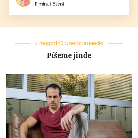
11 minut čtení
Z magazínů CzechNetMedia
Píšeme jinde