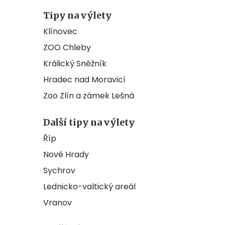
Tipy na výlety
Klínovec
ZOO Chleby
Králický Sněžník
Hradec nad Moravicí
Zoo Zlín a zámek Lešná
Další tipy na výlety
Říp
Nové Hrady
Sychrov
Lednicko-valtický areál
Vranov