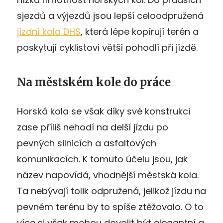
sjezdů a výjezdů jsou lepší celoodpružená
jízdní kola DHS
, která lépe kopírují terén a
poskytují cyklistovi větší pohodlí při jízdě.
Na městském kole do práce
Horská kola se však díky své konstrukci
zase příliš nehodí na delší jízdu po
pevných silnicích a asfaltových
komunikacích. K tomuto účelu jsou, jak
název napovídá, vhodnější městská kola.
Ta nebývají tolik odpružená, jelikož jízdu na
pevném terénu by to spíše ztěžovalo. O to
více si však mohou dovolit být elegantní a