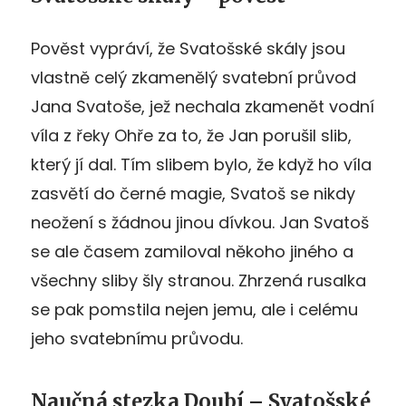
Pověst vypráví, že Svatošské skály jsou
vlastně celý zkamenělý svatební průvod
Jana Svatoše, jež nechala zkamenět vodní
víla z řeky Ohře za to, že Jan porušil slib,
který jí dal. Tím slibem bylo, že když ho víla
zasvětí do černé magie, Svatoš se nikdy
neožení s žádnou jinou dívkou. Jan Svatoš
se ale časem zamiloval někoho jiného a
všechny sliby šly stranou. Zhrzená rusalka
se pak pomstila nejen jemu, ale i celému
jeho svatebnímu průvodu.
Naučná stezka Doubí – Svatošské