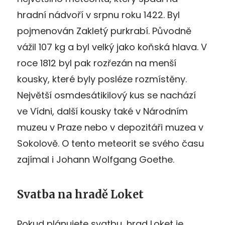
hradní nádvoří v srpnu roku 1422. Byl
pojmenován Zakletý purkrabí. Původně
vážil 107 kg a byl velký jako koňská hlava. V
roce 1812 byl pak rozřezán na menší
kousky, které byly posléze rozmístěny.
Největší osmdesátikilový kus se nachází
ve Vídni, další kousky také v Národním
muzeu v Praze nebo v depozitáři muzea v
Sokolově. O tento meteorit se svého času
zajímal i Johann Wolfgang Goethe.
Svatba na hradě Loket
Pokud plánujete svatbu, hrad Loket je