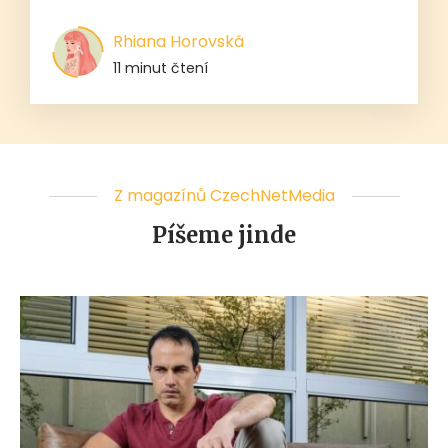
Rhiana Horovská
11 minut čtení
Z magazínů CzechNetMedia
Píšeme jinde