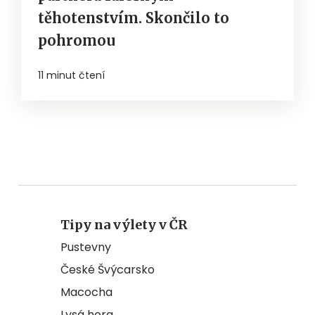
těhotenstvím. Skončilo to
pohromou
11 minut čtení
Tipy na výlety v ČR
Pustevny
České Švýcarsko
Macocha
Lysá hora