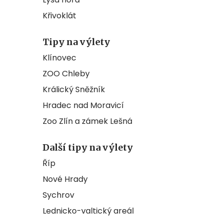
Křivoklát
Tipy na výlety
Klínovec
ZOO Chleby
Králický Sněžník
Hradec nad Moravicí
Zoo Zlín a zámek Lešná
Další tipy na výlety
Říp
Nové Hrady
Sychrov
Lednicko-valtický areál