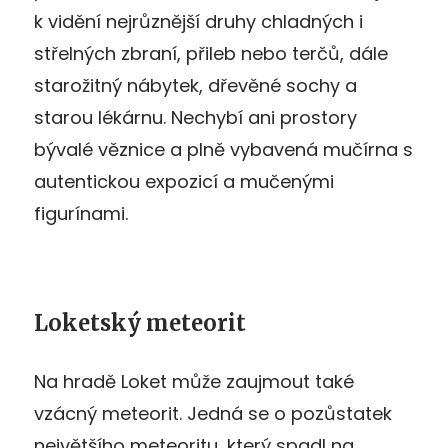
k vidění nejrůznější druhy chladných i
střelných zbraní, přileb nebo terčů, dále
starožitný nábytek, dřevěné sochy a
starou lékárnu. Nechybí ani prostory
bývalé věznice a plně vybavená mučírna s
autentickou expozicí a mučenými
figurínami.
Loketský meteorit
Na hradě Loket může zaujmout také
vzácný meteorit. Jedná se o pozůstatek
největšího meteoritu, který spadl na