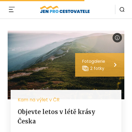
MENU
Fotogalerie
2 fotky
Kam na výlet v ČR
Objevte letos v létě krásy
Česka