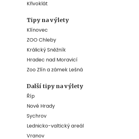
Křivoklát
Tipy na výlety
Klínovec
ZOO Chleby
Králický Sněžník
Hradec nad Moravicí
Zoo Zlín a zámek Lešná
Další tipy na výlety
Říp
Nové Hrady
Sychrov
Lednicko-valtický areál
Vranov