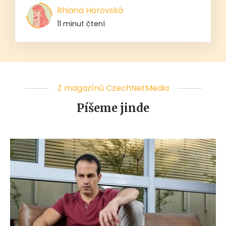
Rhiana Horovská
11 minut čtení
Z magazínů CzechNetMedia
Píšeme jinde