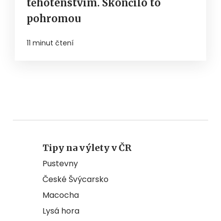
těhotenstvím. Skončilo to
pohromou
11 minut čtení
Tipy na výlety v ČR
Pustevny
České Švýcarsko
Macocha
Lysá hora