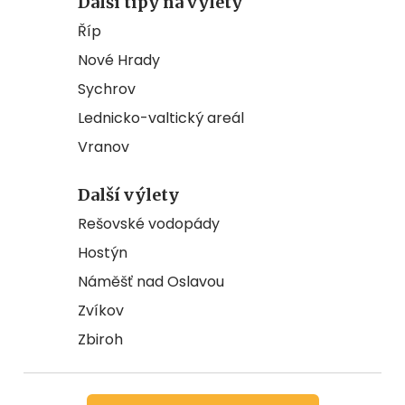
Další tipy na výlety
Říp
Nové Hrady
Sychrov
Lednicko-valtický areál
Vranov
Další výlety
Rešovské vodopády
Hostýn
Náměšť nad Oslavou
Zvíkov
Zbiroh