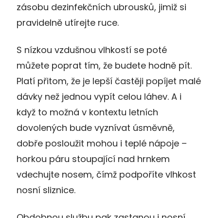
zásobu dezinfekčních ubrousků, jimiž si
pravidelně utírejte ruce.
S nízkou vzdušnou vlhkostí se poté
můžete poprat tím, že budete hodně pít.
Platí přitom, že je lepší častěji popíjet malé
dávky než jednou vypít celou láhev. A i
když to možná v kontextu letních
dovolených bude vyznívat úsměvně,
dobře posloužit mohou i teplé nápoje –
horkou páru stoupající nad hrnkem
vdechujte nosem, čímž podpoříte vlhkost
nosní sliznice.
Obdobnou službu pak zastanou i nosní