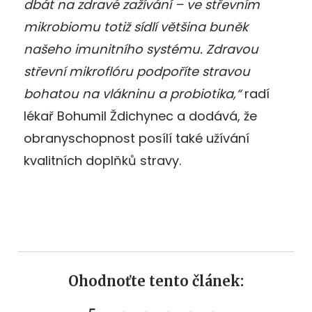
dbát na zdravé zažívání – ve střevním
mikrobiomu totiž sídlí většina buněk
našeho imunitního systému. Zdravou
střevní mikroflóru podpoříte stravou
bohatou na vlákninu a probiotika,“
radí
lékař Bohumil Ždichynec a dodává, že
obranyschopnost posílí také užívání
kvalitních doplňků stravy.
Ohodnoťte tento článek: