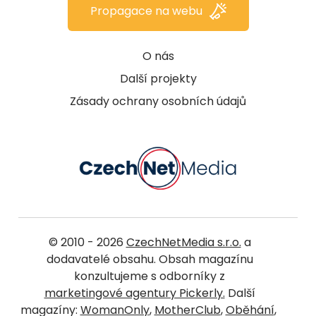
Propagace na webu
O nás
Další projekty
Zásady ochrany osobních údajů
© 2010 - 2026
CzechNetMedia s.r.o.
a
dodavatelé obsahu. Obsah magazínu
konzultujeme s odborníky z
marketingové agentury Pickerly.
Další
magazíny:
WomanOnly
,
MotherClub
,
Oběhání
,