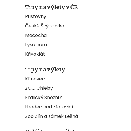
Tipy na výlety v ČR
Pustevny
České Švýcarsko
Macocha
Lysá hora
Křivoklát
Tipy na výlety
Klínovec
ZOO Chleby
Králický Sněžník
Hradec nad Moravicí
Zoo Zlín a zámek Lešná