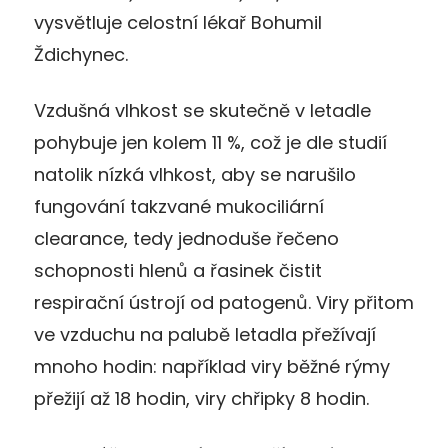
vysvětluje celostní lékař Bohumil
Ždichynec.
Vzdušná vlhkost se skutečně v letadle
pohybuje jen kolem 11 %, což je dle studií
natolik nízká vlhkost, aby se narušilo
fungování takzvané mukociliární
clearance, tedy jednoduše řečeno
schopnosti hlenů a řasinek čistit
respirační ústrojí od patogenů. Viry přitom
ve vzduchu na palubě letadla přežívají
mnoho hodin: například viry běžné rýmy
přežijí až 18 hodin, viry chřipky 8 hodin.