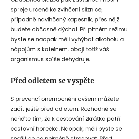
spreje určené ke zvlhčení sliznice,
případně navlhčený kapesník, přes nějž
budete občasně dýchat. Při pitném režimu
byste se naopak měli vyhýbat alkoholu a
nápojům s kofeinem, obojí totiž váš
organismus spíše dehydruje.
Před odletem se vyspěte
S prevencí onemocnění ovšem můžete
začít ještě před odletem. Rozhodně se
neřiďte tím, že k cestování zkrátka patří
cestovní horečka. Naopak, měli byste se
snažit se co nejméně stresovat. Před