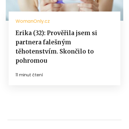
WomanOnly.cz
Erika (32): Prověřila jsem si
partnera falešným
těhotenstvím. Skončilo to
pohromou
11 minut čtení