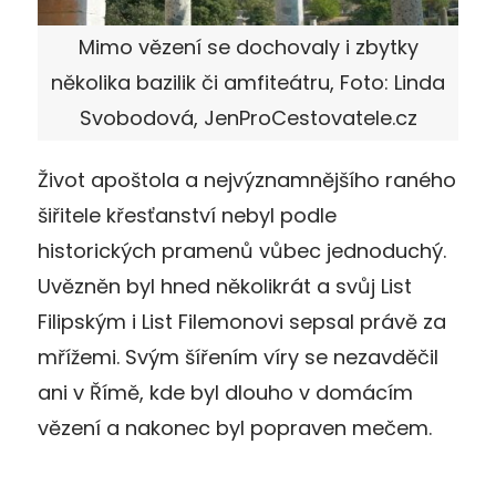
Mimo vězení se dochovaly i zbytky
několika bazilik či amfiteátru, Foto: Linda
Svobodová, JenProCestovatele.cz
Život apoštola a nejvýznamnějšího raného
šiřitele křesťanství nebyl podle
historických pramenů vůbec jednoduchý.
Uvězněn byl hned několikrát a svůj List
Filipským i List Filemonovi sepsal právě za
mřížemi. Svým šířením víry se nezavděčil
ani v Římě, kde byl dlouho v domácím
vězení a nakonec byl popraven mečem.