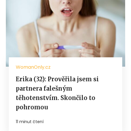
WomanOnly.cz
Erika (32): Prověřila jsem si
partnera falešným
těhotenstvím. Skončilo to
pohromou
11 minut čtení