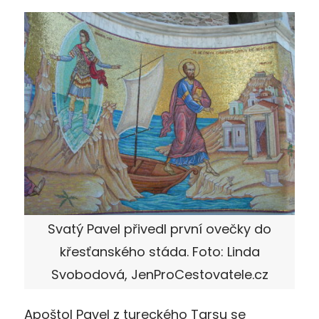
Svatý Pavel přivedl první ovečky do
křesťanského stáda. Foto: Linda
Svobodová, JenProCestovatele.cz
Apoštol Pavel z tureckého Tarsu se