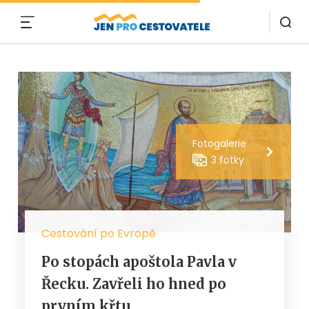
MENU
Fotogalerie
3 fotky
Cestování po Evropě
Po stopách apoštola Pavla v
Řecku. Zavřeli ho hned po
prvním křtu