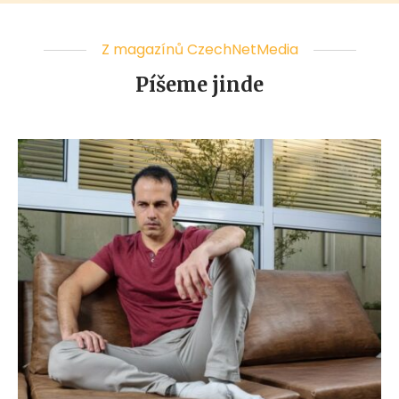
Z magazínů CzechNetMedia
Píšeme jinde