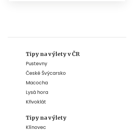
Tipy na výlety v ČR
Pustevny
České Švýcarsko
Macocha
Lysá hora
Křivoklát
Tipy na výlety
Klínovec