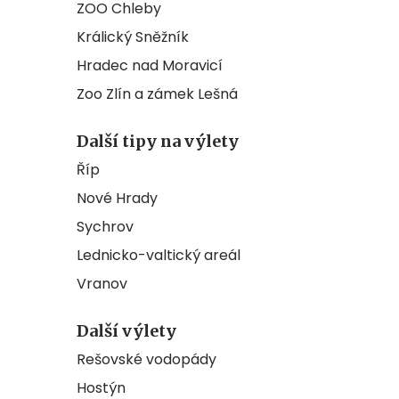
ZOO Chleby
Králický Sněžník
Hradec nad Moravicí
Zoo Zlín a zámek Lešná
Další tipy na výlety
Říp
Nové Hrady
Sychrov
Lednicko-valtický areál
Vranov
Další výlety
Rešovské vodopády
Hostýn