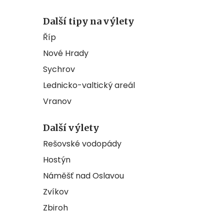
Další tipy na výlety
Říp
Nové Hrady
Sychrov
Lednicko-valtický areál
Vranov
Další výlety
Rešovské vodopády
Hostýn
Náměšť nad Oslavou
Zvíkov
Zbiroh