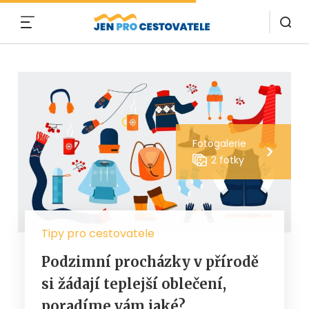
MENU
Fotogalerie
2 fotky
Tipy pro cestovatele
Podzimní procházky v přírodě
si žádají teplejší oblečení,
poradíme vám jaké?