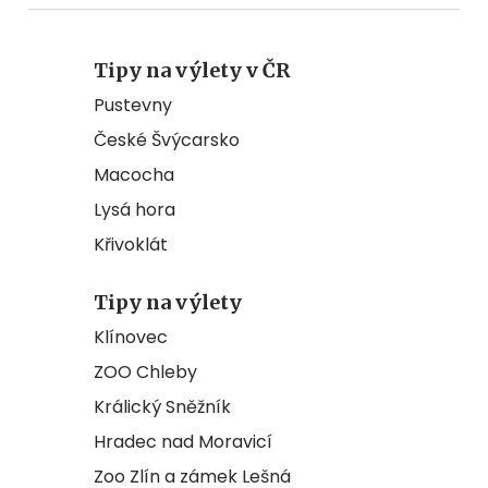
Tipy na výlety v ČR
Pustevny
České Švýcarsko
Macocha
Lysá hora
Křivoklát
Tipy na výlety
Klínovec
ZOO Chleby
Králický Sněžník
Hradec nad Moravicí
Zoo Zlín a zámek Lešná