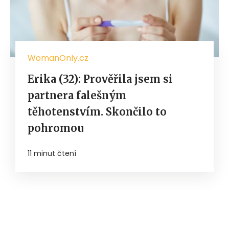
WomanOnly.cz
Erika (32): Prověřila jsem si
partnera falešným
těhotenstvím. Skončilo to
pohromou
11 minut čtení