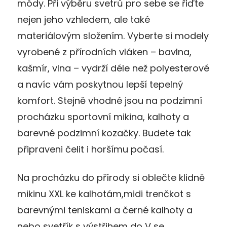
módy. Při výběru svetrů pro sebe se řiďte
nejen jeho vzhledem, ale také
materiálovým složením. Vyberte si modely
vyrobené z přírodních vláken – bavlna,
kašmír, vlna – vydrží déle než polyesterové
a navíc vám poskytnou lepší tepelný
komfort. Stejně vhodné jsou na podzimní
procházku sportovní mikina, kalhoty a
barevné podzimní kozačky. Budete tak
připraveni čelit i horšímu počasí.
Na procházku do přírody si oblečte klidně
mikinu XXL ke kalhotám,midi trenčkot s
barevnými teniskami a černé kalhoty a
nebo svetřík s výstřihem do V se