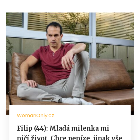
WomanOnly.cz
Filip (44): Mladá milenka mi
ničí život. Chce peníze, jinak vše