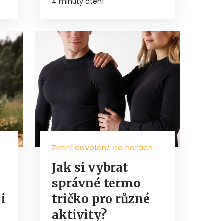
4 minuty čtení
Zimní dovolená na horách
Jak si vybrat
správné termo
i
tričko pro různé
aktivity?