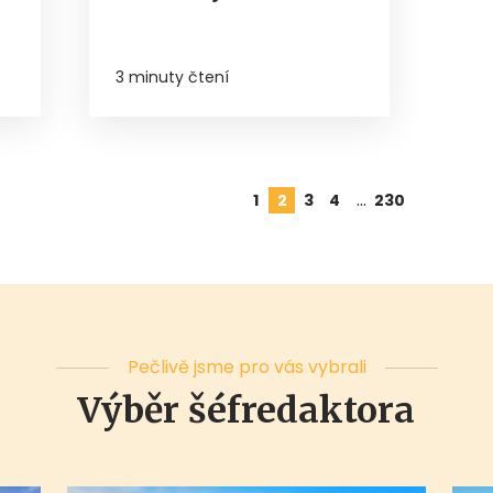
3 minuty čtení
…
1
2
3
4
230
Pečlivě jsme pro vás vybrali
Výběr šéfredaktora