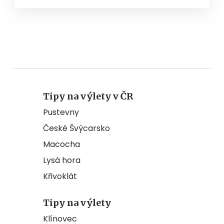
Tipy na výlety v ČR
Pustevny
České Švýcarsko
Macocha
Lysá hora
Křivoklát
Tipy na výlety
Klínovec