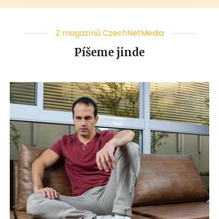
Z magazínů CzechNetMedia
Píšeme jinde