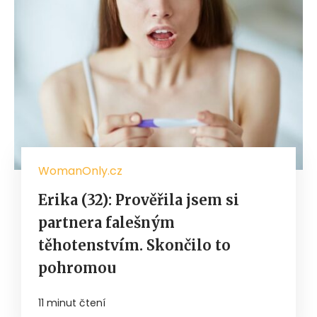
WomanOnly.cz
Erika (32): Prověřila jsem si
partnera falešným
těhotenstvím. Skončilo to
pohromou
11 minut čtení