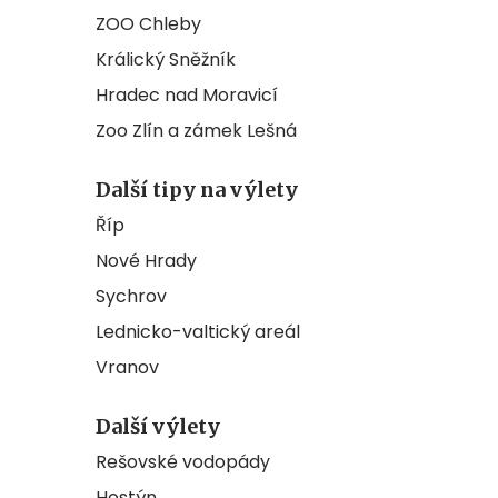
ZOO Chleby
Králický Sněžník
Hradec nad Moravicí
Zoo Zlín a zámek Lešná
Další tipy na výlety
Říp
Nové Hrady
Sychrov
Lednicko-valtický areál
Vranov
Další výlety
Rešovské vodopády
Hostýn