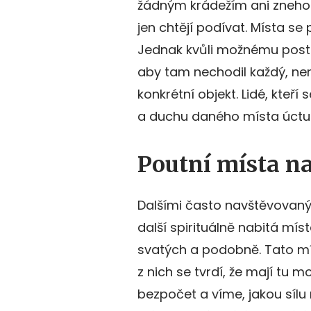
žádným krádežím ani znehod
jen chtějí podívat. Místa se 
Jednak kvůli možnému postih
aby tam nechodil každý, ne
konkrétní objekt. Lidé, kteř
a duchu daného místa úctu
Poutní místa na
Dalšími často navštěvovaný
další spirituálně nabitá mís
svatých a podobně. Tato míst
z nich se tvrdí, že mají tu 
bezpočet a víme, jakou sílu