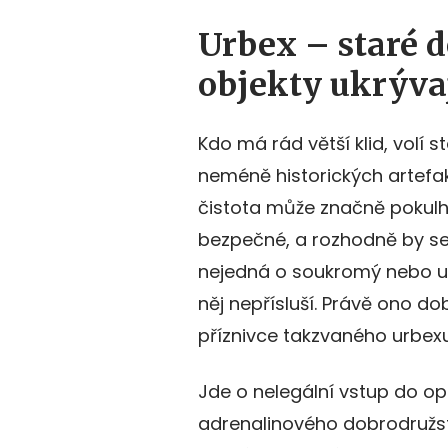
Urbex – staré 
objekty ukrývaj
Kdo má rád větší klid, volí 
neméně historických artefak
čistota může značně pokulhá
bezpečné, a rozhodně by se t
nejedná o soukromý nebo u
něj nepřísluší. Právě ono d
příznivce takzvaného urbexu
Jde o nelegální vstup do o
adrenalinového dobrodružst