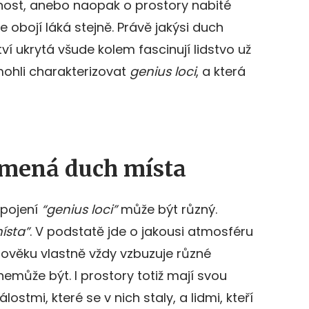
ost, anebo naopak o prostory nabité
 že obojí láká stejně. Právě jakýsi duch
í ukrytá všude kolem fascinují lidstvo už
ohli charakterizovat
genius loci
, a která
amená duch místa
spojení
“genius loci”
může být různý.
ísta”
. V podstatě jde o jakousi atmosféru
člověku vlastně vždy vzbuzuje různé
nemůže být. I prostory totiž mají svou
lostmi, které se v nich staly, a lidmi, kteří