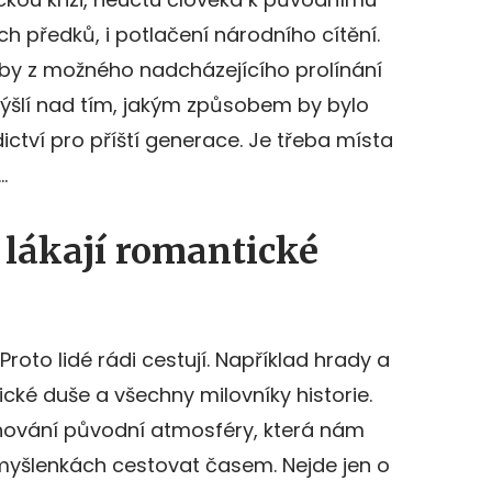
ich předků, i potlačení národního cítění.
by z možného nadcházejícího prolínání
mýšlí nad tím, jakým způsobem by bylo
tví pro příští generace. Je třeba místa
…
lákají romantické
roto lidé rádi cestují. Například hrady a
cké duše a všechny milovníky historie.
chování původní atmosféry, která nám
 myšlenkách cestovat časem. Nejde jen o