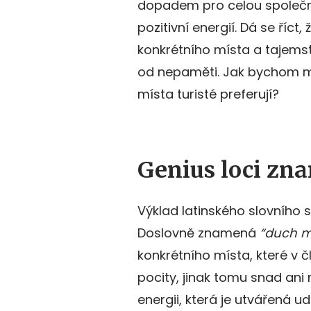
dopadem pro celou společn
pozitivní energií. Dá se říct,
konkrétního místa a tajemstv
od nepaměti. Jak bychom m
místa turisté preferují?
Genius loci zn
Výklad latinského slovního 
Doslovně znamená
“duch m
konkrétního místa, které v 
pocity, jinak tomu snad ani 
energii, která je utvářená udá