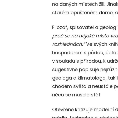
na daných místech žili. Jinak
starém opuštěném domě, a 
Filozof, spisovatel a geolog 
proč se na nějaké místo vr
rozhlednách.“
Ve svých knih
hospodaření s půdou, úctě k 
v souladu s přírodou, k udrž
sugestivně popisuje nejrůzně
geologa a klimatologa, tak 
chodem světa a neustále po
něco se muselo stát.
Otevřeně kritizuje moderní 
média, technologie, ekologi