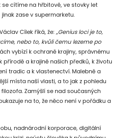
 se cítíme na hřbitově, ve stovky let
jinak zase v supermarketu.
Václav Cílek říká, že:
„Genius loci je to,
acíme, nebo to, kvůli čemu lezeme po
ách vybízí k ochraně krajiny, správnému
přírodě a krajině našich předků, k životu
ení tradic a k vlastenectví. Malebně a
jší místa naší vlasti, a to jak z pohledu
i filozofa. Zamýšlí se nad současných
ukazuje na to, že něco není v pořádku a
dobu, nadnárodní korporace, digitální
ckou krizi, neúctu člověka k původnímu