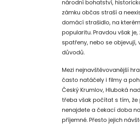
národní bohatství, historick
zámku občas straší a neexis
domácí strašidlo, na kterém
popularitu. Pravdou však je,
spatřeny, nebo se objevují,
důvodů.
Mezi nejnavštěvovanější hra
často natáčely i filmy a pohá
Český Krumlov, Hluboká nad 
třeba však počítat s tím, že
nenajdete a čekací doba na
příjemné. Přesto jejich návš