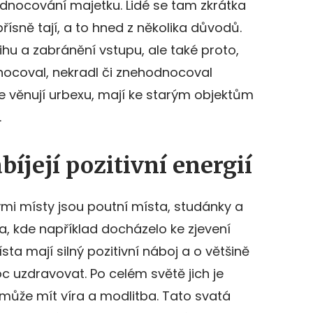
nocování majetku. Lidé se tam zkrátka
přísně tají, a to hned z několika důvodů.
u a zabránění vstupu, ale také proto,
nocoval, nekradl či znehodnocoval
í se věnují urbexu, mají ke starým objektům
.
bíjejí pozitivní energií
mi místy jsou poutní místa, studánky a
ta, kde například docházelo ke zjevení
a mají silný pozitivní náboj a o většině
moc uzdravovat. Po celém světě jich je
 může mít víra a modlitba. Tato svatá