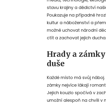
stavu krajiny a dědictví naš
Poukazuje na případné hroz
kultur a náboženství a pře
možné uchovat národní dědic
ctít a zachovat jejich ducha
Hrady a zámky 
duše
Každé místo má svůj náboj. P
zámky nejvíce lákají romanti
Jejich kouzlo spočívá v za
umožní alespoň na chvíli v