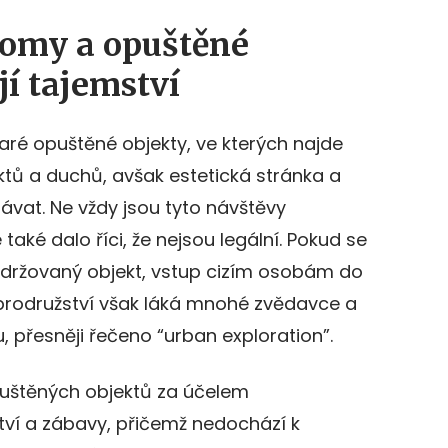
domy a opuštěné
í tajemství
staré opuštěné objekty, ve kterých najde
tů a duchů, avšak estetická stránka a
vat. Ne vždy jsou tyto návštěvy
aké dalo říci, že nejsou legální. Pokud se
držovaný objekt, vstup cizím osobám do
obrodružství však láká mnohé zvědavce a
, přesněji řečeno “urban exploration”.
puštěných objektů za účelem
ví a zábavy, přičemž nedochází k