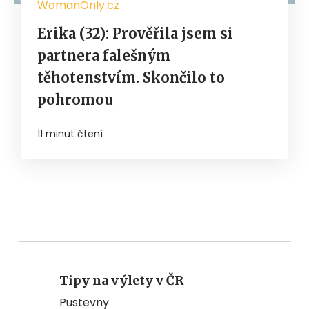
WomanOnly.cz
Erika (32): Prověřila jsem si
partnera falešným
těhotenstvím. Skončilo to
pohromou
11 minut čtení
Tipy na výlety v ČR
Pustevny