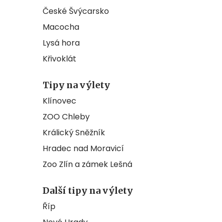
České Švýcarsko
Macocha
Lysá hora
Křivoklát
Tipy na výlety
Klínovec
ZOO Chleby
Králický Sněžník
Hradec nad Moravicí
Zoo Zlín a zámek Lešná
Další tipy na výlety
Říp