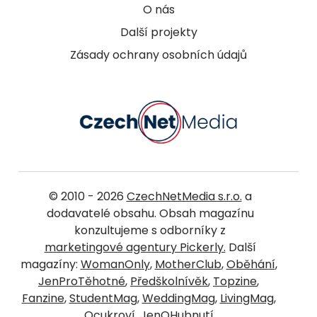
O nás
Další projekty
Zásady ochrany osobních údajů
© 2010 - 2026
CzechNetMedia s.r.o.
a
dodavatelé obsahu. Obsah magazínu
konzultujeme s odborníky z
marketingové agentury Pickerly.
Další
magazíny:
WomanOnly
,
MotherClub
,
Oběhání
,
JenProTěhotné
,
Předškolnívěk
,
Topzine
,
Fanzine
,
StudentMag
,
WeddingMag
,
LivingMag
,
Ocukroví
,
JenOHubnutí
.