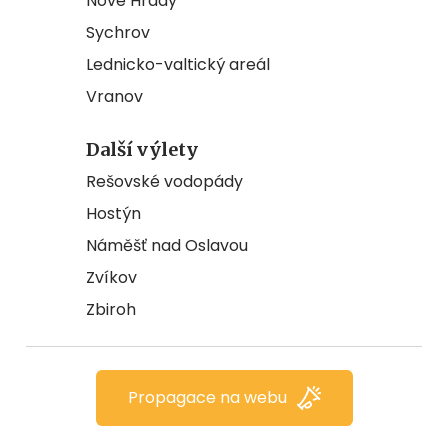
Nové Hrady
Sychrov
Lednicko-valtický areál
Vranov
Další výlety
Rešovské vodopády
Hostýn
Náměšť nad Oslavou
Zvíkov
Zbiroh
Propagace na webu