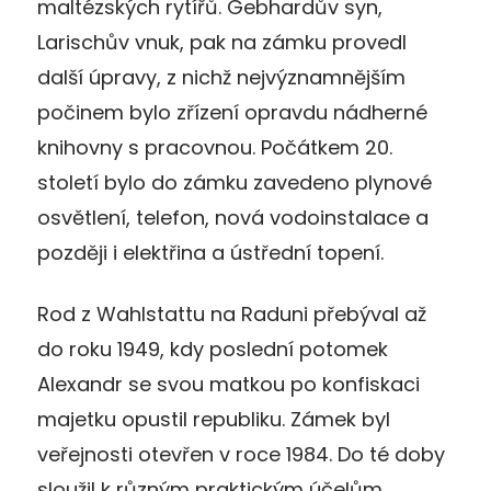
maltézských rytířů. Gebhardův syn,
Larischův vnuk, pak na zámku provedl
další úpravy, z nichž nejvýznamnějším
počinem bylo zřízení opravdu nádherné
knihovny s pracovnou. Počátkem 20.
století bylo do zámku zavedeno plynové
osvětlení, telefon, nová vodoinstalace a
později i elektřina a ústřední topení.
Rod z Wahlstattu na Raduni přebýval až
do roku 1949, kdy poslední potomek
Alexandr se svou matkou po konfiskaci
majetku opustil republiku. Zámek byl
veřejnosti otevřen v roce 1984. Do té doby
sloužil k různým praktickým účelům