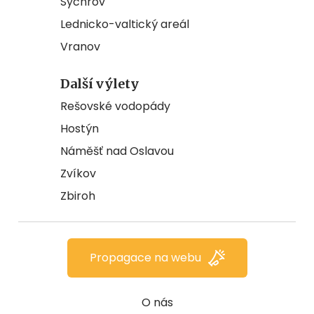
Sychrov
Lednicko-valtický areál
Vranov
Další výlety
Rešovské vodopády
Hostýn
Náměšť nad Oslavou
Zvíkov
Zbiroh
Propagace na webu
O nás