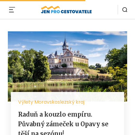
MENU
Výlety Moravskoslezský kraj
Raduň a kouzlo empíru.
Půvabný zámeček u Opavy se
těší na sezónu!