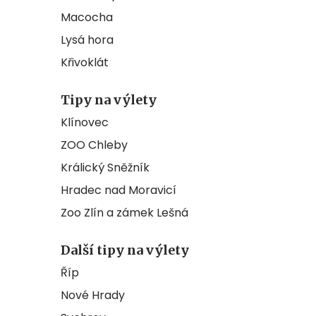
Macocha
Lysá hora
Křivoklát
Tipy na výlety
Klínovec
ZOO Chleby
Králický Sněžník
Hradec nad Moravicí
Zoo Zlín a zámek Lešná
Další tipy na výlety
Říp
Nové Hrady