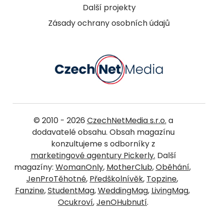
Další projekty
Zásady ochrany osobních údajů
© 2010 - 2026
CzechNetMedia s.r.o.
a
dodavatelé obsahu. Obsah magazínu
konzultujeme s odborníky z
marketingové agentury Pickerly.
Další
magazíny:
WomanOnly
,
MotherClub
,
Oběhání
,
JenProTěhotné
,
Předškolnívěk
,
Topzine
,
Fanzine
,
StudentMag
,
WeddingMag
,
LivingMag
,
Ocukroví
,
JenOHubnutí
.