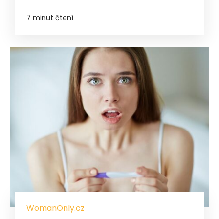
7 minut čtení
WomanOnly.cz