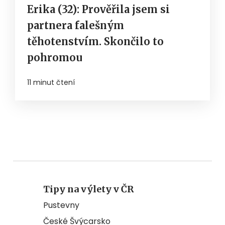
Erika (32): Prověřila jsem si
partnera falešným
těhotenstvím. Skončilo to
pohromou
11 minut čtení
Tipy na výlety v ČR
Pustevny
České Švýcarsko