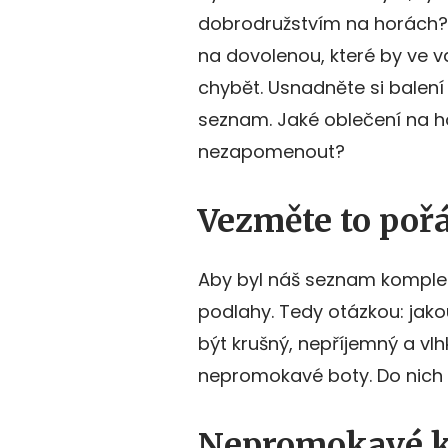
dobrodružstvím na horách?
na dovolenou, které by ve
chybět. Usnadněte si balení 
seznam. Jaké oblečení na h
nezapomenout?
Vezměte to poř
Aby byl náš seznam komple
podlahy. Tedy otázkou: jak
být krušný, nepříjemný a vlh
nepromokavé boty. Do nich
Nepromokavé k