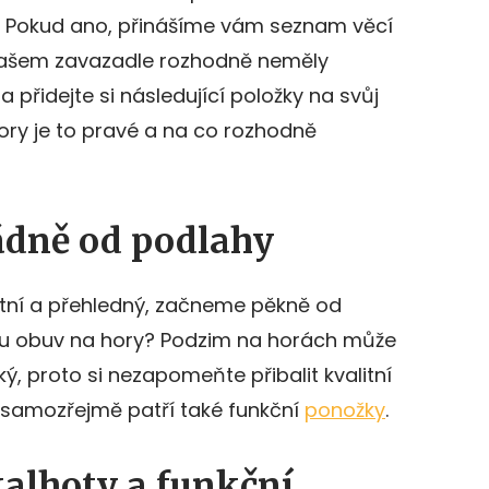
 Pokud ano, přinášíme vám seznam věcí
 vašem zavazadle rozhodně neměly
a přidejte si následující položky na svůj
ory je to pravé a na co rozhodně
ádně od podlahy
tní a přehledný, začneme pěkně od
ou obuv na hory? Podzim na horách může
ký, proto si nezapomeňte přibalit kvalitní
 samozřejmě patří také funkční
ponožky
.
alhoty a funkční