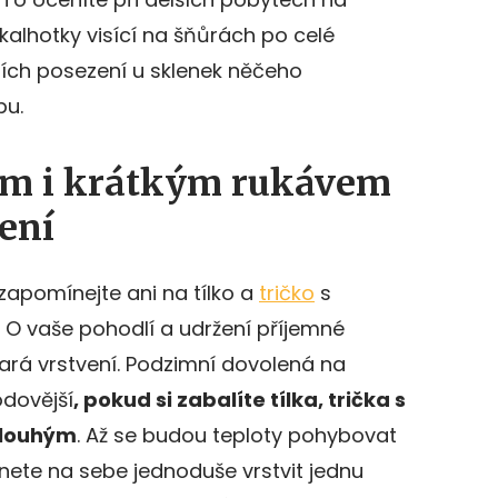
kalhotky visící na šňůrách po celé
ch posezení u sklenek něčeho
bu.
ým i krátkým rukávem
ení
zapomínejte ani na tílko a
tričko
s
 O vaše pohodlí a udržení příjemné
tará vrstvení. Podzimní dovolená na
dovější
, pokud si zabalíte tílka, trička s
dlouhým
. Až se budou teploty pohybovat
nete na sebe jednoduše vrstvit jednu