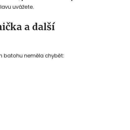
 hlavu uvážete.
ička a další
m batohu neměla chybět: