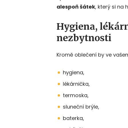
alespoň šátek
, který si na
Hygiena, lékárn
nezbytnosti
Kromě oblečení by ve vaše
hygiena,
lékárnička,
termoska,
sluneční brýle,
baterka,