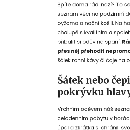
Spíte doma rádi nazí? To se
seznam věcí na podzimní do
pyžamo a noční košili. Na ho
chalupě s kvalitním a spol
přibalit si oděv na spaní.
Rá
přes něj přehodit neprom
šálek ranní kávy či čaje na
Šátek nebo čep
pokrývku hlav
Vrchním oděvem náš seznam
celodenním pobytu v horách 
úpal a zkrátka si chránili sv