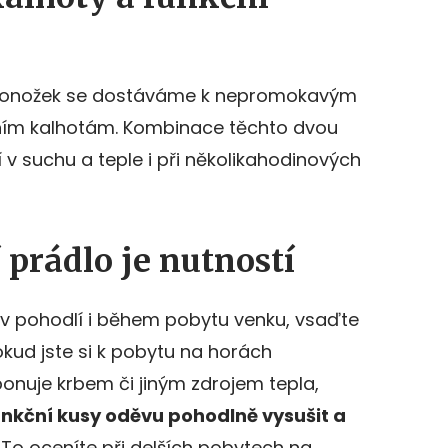
 ponožek se dostáváme k nepromokavým
ím kalhotám. Kombinace těchto dvou
í v suchu a teple i při několikahodinových
prádlo je nutností
e v pohodlí i během pobytu venku, vsaďte
okud jste si k pobytu na horách
sponuje krbem či jiným zdrojem tepla,
unkční kusy oděvu pohodlně vysušit a
. To oceníte při delších pobytech na