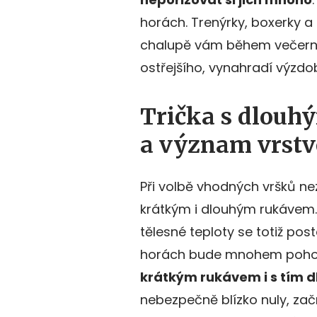
horách. Trenýrky, boxerky a 
chalupě vám během večerní
ostřejšího, vynahradí výzdo
Trička s dlouh
a význam vrstv
Při volbě vhodných vršků ne
krátkým i dlouhým rukávem.
tělesné teploty se totiž pos
horách bude mnohem poho
krátkým rukávem i s tím 
nebezpečně blízko nuly, zač