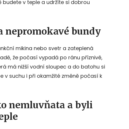
 budete v teple a udržíte si dobrou
 a nepromokavé bundy
funkční mikina nebo svetr a zateplená
dě, že počasí vypadá po ránu příznivě,
erá má nižší vodní sloupec a do batohu si
te v suchu i při okamžité změně počasí k
ko nemluvňata a byli
eple