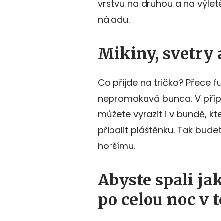
vrstvu na druhou a na výletě
náladu.
Mikiny, svetry
Co přijde na tričko? Přece 
nepromokavá bunda. V přípa
můžete vyrazit i v bundě, kt
přibalit pláštěnku. Tak bude
horšímu.
Abyste spali ja
po celou noc v t