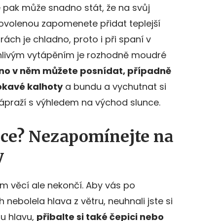
 pak může snadno stát, že na svůj
volenou zapomenete přidat teplejší
rách je chladno, proto i při spaní v
ehlivým vytápěním je rozhodně moudré
no v něm můžete posnídat, případně
okavé kalhoty
a bundu a vychutnat si
 zápraží s výhledem na východ slunce.
ice? Nezapomínejte na
y
 věcí ale nekončí. Aby vás po
nebolela hlava z větru, neuhnali jste si
ou hlavu,
přibalte si také čepici nebo