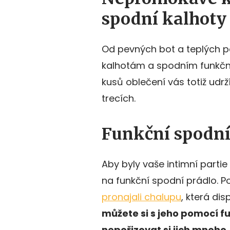
spodní kalhoty
Od pevných bot a teplých
kalhotám a spodním funkčn
kusů oblečení vás totiž udrž
trecích.
Funkční spodní 
Aby byly vaše intimní parti
na funkční spodní prádlo. P
pronajali chalupu
, která di
můžete si s jeho pomocí f
nepořizovat si jich mnoho