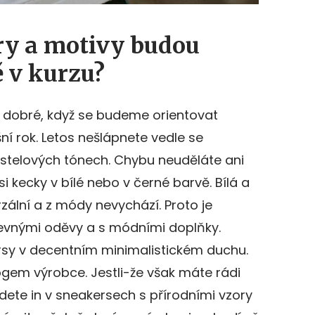
ory a motivy budou
ě v kurzu?
e dobré, když se budeme orientovat
ní rok. Letos nešlápnete vedle se
astelových tónech. Chybu neuděláte ani
si kecky v bílé nebo v černé barvě. Bílá a
rzální a z módy nevychází. Proto je
revnými oděvy a s módními doplňky.
rsy v decentním minimalistickém duchu.
ogem výrobce. Jestli-že však máte rádi
dete in v sneakersech s přírodními vzory