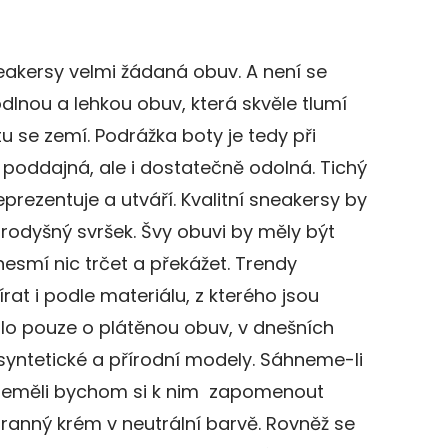
eakersy velmi žádaná obuv. A není se
dlnou a lehkou obuv, která skvěle tlumí
u se zemí. Podrážka boty je tedy při
 poddajná, ale i dostatečně odolná. Tichý
eprezentuje a utváří. Kvalitní sneakersy by
rodyšný svršek. Švy obuvi by měly být
esmí nic trčet a překážet. Trendy
t i podle materiálu, z kterého jsou
lo pouze o plátěnou obuv, v dnešních
syntetické a přírodní modely. Sáhneme-li
neměli bychom si k nim zapomenout
ranný krém v neutrální barvě. Rovněž se