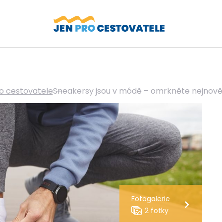
o cestovatele
Sneakersy jsou v módě – omrkněte nejnověj
Fotogalerie
2 fotky