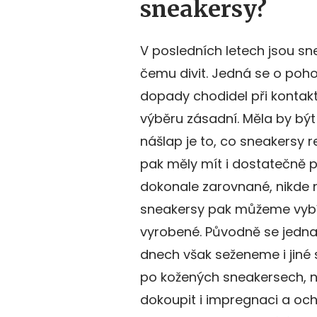
sneakersy?
V posledních letech jsou sn
čemu divit. Jedná se o poho
dopady chodidel při kontakt
výběru zásadní. Měla by být
nášlap je to, co sneakersy r
pak měly mít i dostatečně p
dokonale zarovnané, nikde n
sneakersy pak můžeme vybíra
vyrobené. Původně se jedna
dnech však seženeme i jiné 
po kožených sneakersech, 
dokoupit i impregnaci a och