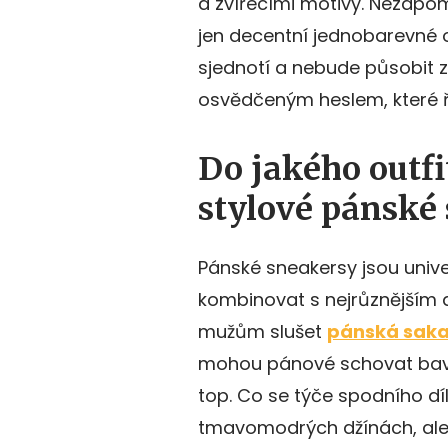
a zvířecími motivy. Nezapom
jen decentní jednobarevné o
sjednotí a nebude působit z
osvědčeným heslem, které ř
Do jakého outf
stylové pánské
Pánské sneakersy jsou unive
kombinovat s nejrůznějším
mužům slušet
pánská sak
mohou pánové schovat bavlně
top. Co se týče spodního 
tmavomodrých džínách, ale 