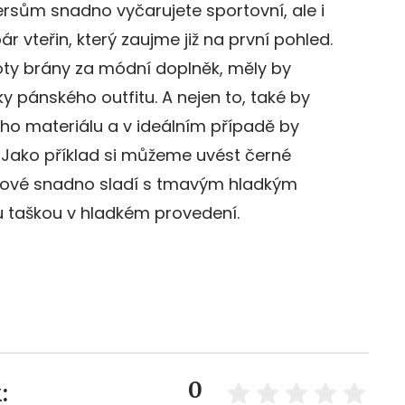
ersům snadno vyčarujete sportovní, ale i
 vteřin, který zaujme již na první pohled.
oty brány za módní doplněk, měly by
ky pánského outfitu. A nejen to, také by
ho materiálu a v ideálním případě by
u. Jako příklad si můžeme uvést černé
ánové snadno sladí s tmavým hladkým
 taškou v hladkém provedení.
0
: