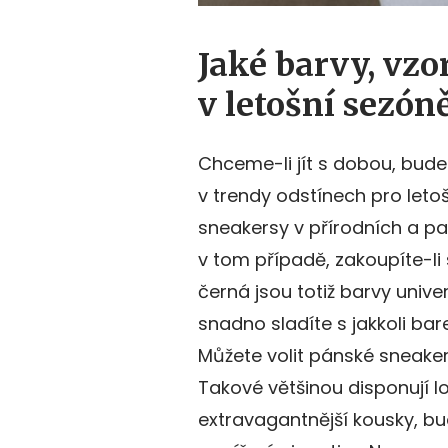
Jaké barvy, vz
v letošní sezón
Chceme-li jít s dobou, bud
v trendy odstínech pro letoš
sneakersy v přírodních a p
v tom případě, zakoupíte-li 
černá jsou totiž barvy unive
snadno sladíte s jakkoli ba
Můžete volit pánské sneake
Takové většinou disponují l
extravagantnější kousky, bu