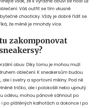
ínejte však, že k výrazné obuvi se hodí už
blečení. Váš outfit se tím vkusně
bytečně chaoticky. Vždy je dobré řídit se
íká, že méně je mnohdy více.
itu zakomponovat
 sneakersy?
rzální obuv. Díky tomu je mohou muži
 druhem oblečení. K sneakersům budou
a
, ale i svetry a sportovní mikiny. Pod ně
né tričko, ale i polokošili nebo upnutý
dílu oděvu, mohou pánové sáhnout po
i po plátěných kalhotách a dokonce i po