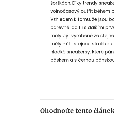
šortkách. Díky trendy sneak
volnočasový outfit během pár
Vzhledem k tomu, že jsou b
barevně ladit i s dalšími prv
měly být vyrobené ze stejné
měly mít i stejnou struktur
hladké sneakersy, které p
páskem a s černou pánskou
Ohodnoťte tento článek