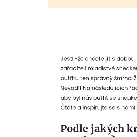
Jestli-že chcete jít s dobo
zařadíte i mladistvé sneake
outfitu ten správný šmrnc. Že
Nevadí! Na následujících řád
aby byl náš outfit se sneak
Čtěte a inspirujte se s námi!
Podle jakých kr