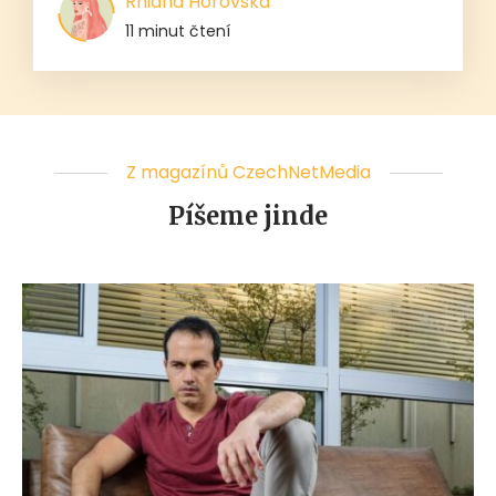
Rhiana Horovská
11 minut čtení
Z magazínů CzechNetMedia
Píšeme jinde