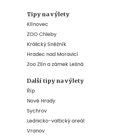
Tipy na výlety
Klínovec
ZOO Chleby
Králický Sněžník
Hradec nad Moravicí
Zoo Zlín a zámek Lešná
Další tipy na výlety
Říp
Nové Hrady
Sychrov
Lednicko-valtický areál
Vranov