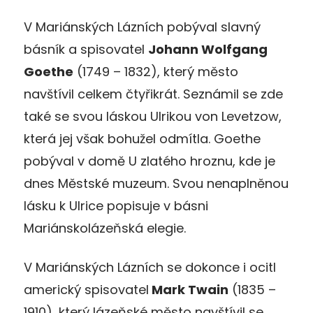
V Mariánských Lázních pobýval slavný
básník a spisovatel
Johann Wolfgang
Goethe
(1749 – 1832), který město
navštívil celkem čtyřikrát. Seznámil se zde
také se svou láskou Ulrikou von Levetzow,
která jej však bohužel odmítla. Goethe
pobýval v domě U zlatého hroznu, kde je
dnes Městské muzeum. Svou nenaplněnou
lásku k Ulrice popisuje v básni
Mariánskolázeňská elegie.
V Mariánských Lázních se dokonce i ocitl
americký spisovatel
Mark Twain
(1835 –
1910), který lázeňské město navštívil se