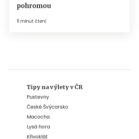
pohromou
11 minut čtení
Tipy na výlety v ČR
Pustevny
České Švýcarsko
Macocha
Lysá hora
Křivoklát