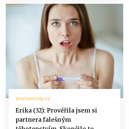
WomanOnly.cz
Erika (32): Prověřila jsem si
partnera falešným
těhotenstvím. Skončilo to