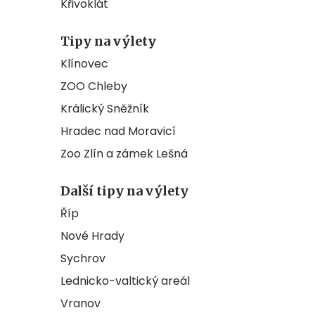
Křivoklát
Tipy na výlety
Klínovec
ZOO Chleby
Králický Sněžník
Hradec nad Moravicí
Zoo Zlín a zámek Lešná
Další tipy na výlety
Říp
Nové Hrady
Sychrov
Lednicko-valtický areál
Vranov