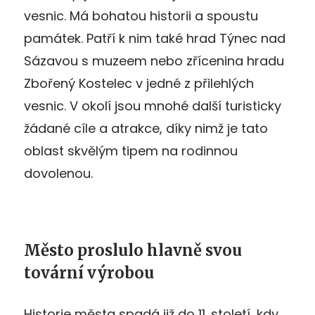
vesnic. Má bohatou historii a spoustu
památek. Patří k nim také hrad Týnec nad
Sázavou s muzeem nebo zřícenina hradu
Zbořený Kostelec v jedné z přilehlých
vesnic. V okolí jsou mnohé další turisticky
žádané cíle a atrakce, díky nimž je tato
oblast skvělým tipem na rodinnou
dovolenou.
Město proslulo hlavně svou
tovární výrobou
Historie města spadá již do 11. století, kdy