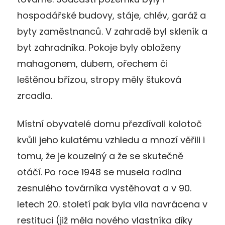
hospodářské budovy, stáje, chlév, garáž a
byty zaměstnanců. V zahradě byl skleník a
byt zahradníka. Pokoje byly obloženy
mahagonem, dubem, ořechem či
leštěnou břízou, stropy měly štuková
zrcadla.
Místní obyvatelé domu přezdívali kolotoč
kvůli jeho kulatému vzhledu a mnozí věřili i
tomu, že je kouzelný a že se skutečně
otáčí. Po roce 1948 se musela rodina
zesnulého továrníka vystěhovat a v 90.
letech 20. století pak byla vila navrácena v
restituci (již měla nového vlastníka díky