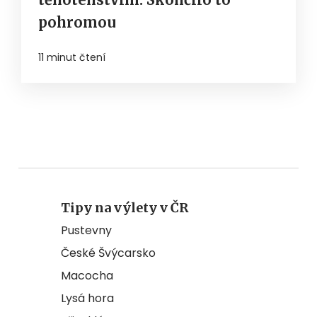
pohromou
11 minut čtení
Tipy na výlety v ČR
Pustevny
České Švýcarsko
Macocha
Lysá hora