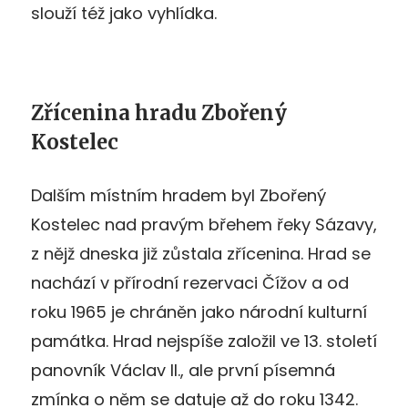
slouží též jako vyhlídka.
Zřícenina hradu Zbořený
Kostelec
Dalším místním hradem byl Zbořený
Kostelec nad pravým břehem řeky Sázavy,
z nějž dneska již zůstala zřícenina. Hrad se
nachází v přírodní rezervaci Čížov a od
roku 1965 je chráněn jako národní kulturní
památka. Hrad nejspíše založil ve 13. století
panovník Václav II., ale první písemná
zmínka o něm se datuje až do roku 1342.