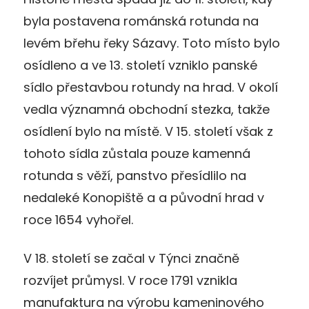
byla postavena románská rotunda na
levém břehu řeky Sázavy. Toto místo bylo
osídleno a ve 13. století vzniklo panské
sídlo přestavbou rotundy na hrad. V okolí
vedla významná obchodní stezka, takže
osídlení bylo na místě. V 15. století však z
tohoto sídla zůstala pouze kamenná
rotunda s věží, panstvo přesídlilo na
nedaleké Konopiště a a původní hrad v
roce 1654 vyhořel.
V 18. století se začal v Týnci značně
rozvíjet průmysl. V roce 1791 vznikla
manufaktura na výrobu kameninového