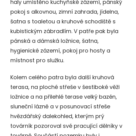
haly umístěno kuchyňské zázemí, pánský
pokoj s alkovnou, zimní zahrada, jídelna,
šatna s toaletou a kruhové schodiště s
kubistickým zábradlím. V patře pak byla
pánská a dámská ložnice, šatna,
hygienické zázemí, pokoj pro hosty a
místnost pro služku.
Kolem celého patra byla další kruhová
terasa, na ploché střeše v šestiboké věži
ložnice a na přilehlé terase velký bazén,
sluneční lázně a v posunovací střeše
hvězdářský dalekohled, kterým prý
továrník pozoroval své pracující dělníky v
továrně. Součástí pozemku byly i