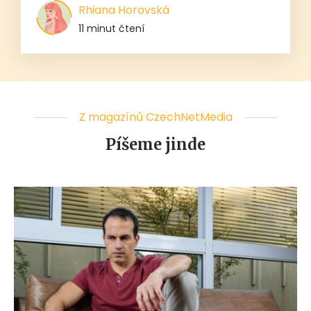
Rhiana Horovská
11 minut čtení
Z magazínů CzechNetMedia
Píšeme jinde