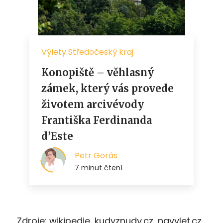
Zdroje: wikipedie, kudyznudy.cz, navylet.cz