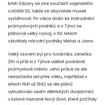
břeh Sázavy se stal součástí vojenského
cvičiště SS, takže se obyvatele museli
vystěhovat. Po válce došlo ke znárodnění
průmyslových podniků a v Týnci se
plánoval velký rozvoj, v 50. letech
vzkvétaly národní podniky Metaz a Jawa.
Velký vzorem byl pro továrníka Janečka
Zlín a přál si z Týnce udělat podobné
průmyslové město. Jeho práce se ale
nezastavila ani přes válku, například v
letech 1941 až 1942 se dle plánů
vybudovalo sedm dělnických dvojdomků
v kolonii nazvané Nový život, které počítaly