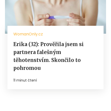
WomanOnly.cz
Erika (32): Prověřila jsem si
partnera falešným
těhotenstvím. Skončilo to
pohromou
11 minut čtení