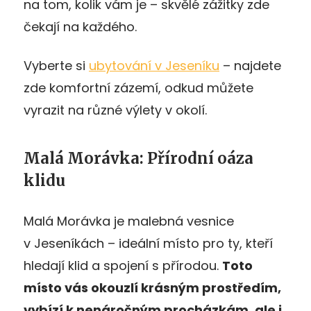
na tom, kolik vám je – skvělé zážitky zde
čekají na každého.
Vyberte si
ubytování v Jeseníku
– najdete
zde komfortní zázemí, odkud můžete
vyrazit na různé výlety v okolí.
Malá Morávka: Přírodní oáza
klidu
Malá Morávka je malebná vesnice
v Jeseníkách – ideální místo pro ty, kteří
hledají klid a spojení s přírodou.
Toto
mí
sto vás okouzlí krásným prostředím,
vybízí k
nenáročným procházkám, ale i