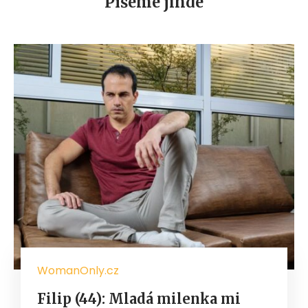
Píšeme jinde
WomanOnly.cz
Filip (44): Mladá milenka mi