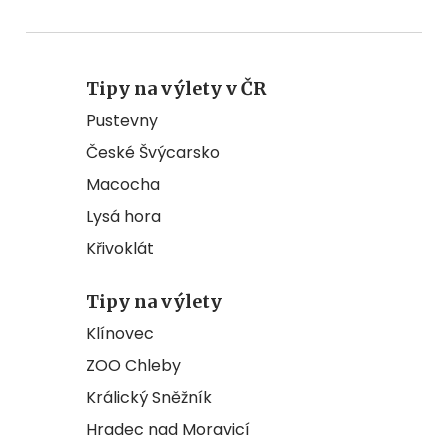
Tipy na výlety v ČR
Pustevny
České Švýcarsko
Macocha
Lysá hora
Křivoklát
Tipy na výlety
Klínovec
ZOO Chleby
Králický Sněžník
Hradec nad Moravicí