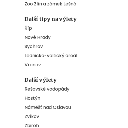
Zoo Zlín a zámek Lešná
Další tipy na výlety
Říp
Nové Hrady
Sychrov
Lednicko-valtický areál
Vranov
Další výlety
Rešovské vodopády
Hostýn
Náměšť nad Oslavou
Zvíkov
Zbiroh