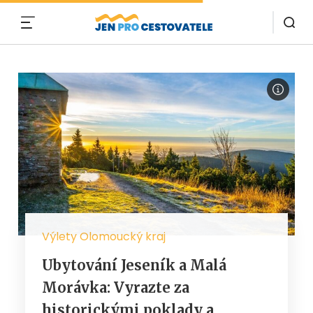
MENU
Výlety Olomoucký kraj
Ubytování Jeseník a Malá
Morávka: Vyrazte za
historickými poklady a