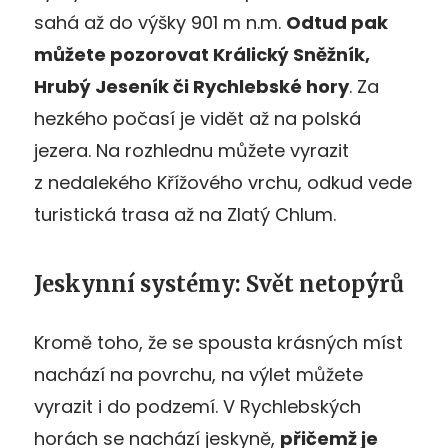
sahá až do výšky 901 m n.m.
Odtud pak
můžete pozorovat Králický Sněžník,
Hrubý
Jeseník či Rychlebsk
é
hory
. Za
hezkého počasí je vidět až na polská
jezera. Na rozhlednu můžete vyrazit
z nedalekého Křížového vrchu, odkud vede
turistická trasa až na Zlatý Chlum.
Jeskynní systémy: Svět netopýrů
Kromě toho, že se spousta krásných míst
nachází na povrchu, na výlet můžete
vyrazit i do podzemí. V Rychlebských
horách se nachází jeskyně,
přičemž je