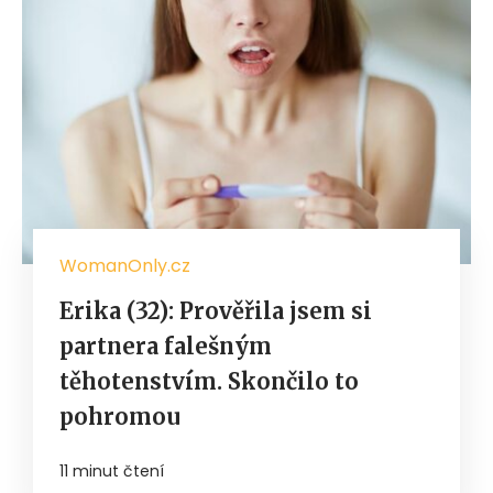
WomanOnly.cz
Erika (32): Prověřila jsem si
partnera falešným
těhotenstvím. Skončilo to
pohromou
11 minut čtení