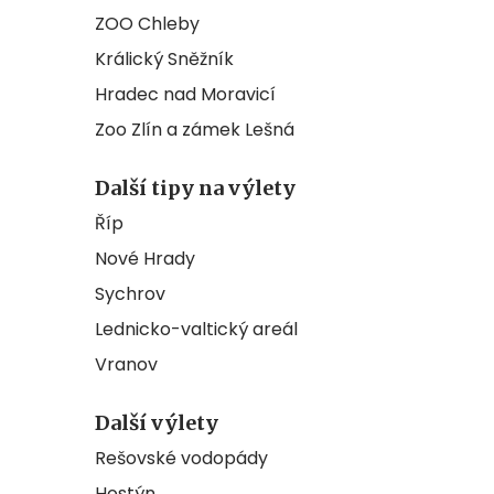
ZOO Chleby
Králický Sněžník
Hradec nad Moravicí
Zoo Zlín a zámek Lešná
Další tipy na výlety
Říp
Nové Hrady
Sychrov
Lednicko-valtický areál
Vranov
Další výlety
Rešovské vodopády
Hostýn