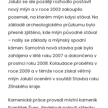
Jalubí se ale později rozhodlo postavit
nový mlýn a v roce 2003 zakoupilo
pozemek, na kterém mlýn kdysi stával. Na
základě archeologického průzkumu bylo
přesně zjištěno, kde mlýn původně stával
– našly se základy a mlýnský spodní
kámen. Samotná nová stavba pak byla
zahájena v létě roku 2007 a dokončena v
prosinci roku 2008. Kolaudace proběhla v
roce 2009 a v témže roce získal větrný
mlýn Jalubí ocenění v soutěži Stavba roku
Zlínského kraje.
Kamenické práce provedl místní kameník
František Švec, šindelové pokrytí střechy