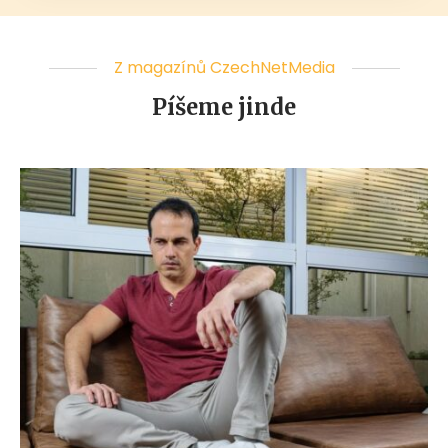
Z magazínů CzechNetMedia
Píšeme jinde