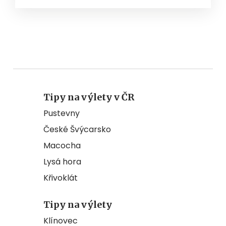
Tipy na výlety v ČR
Pustevny
České Švýcarsko
Macocha
Lysá hora
Křivoklát
Tipy na výlety
Klínovec