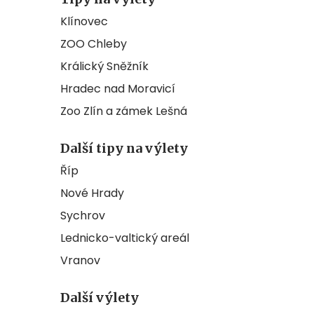
Klínovec
ZOO Chleby
Králický Sněžník
Hradec nad Moravicí
Zoo Zlín a zámek Lešná
Další tipy na výlety
Říp
Nové Hrady
Sychrov
Lednicko-valtický areál
Vranov
Další výlety