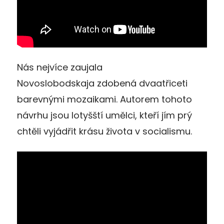
Nás nejvíce zaujala
Novoslobodskaja zdobená dvaatřiceti
barevnými mozaikami. Autorem tohoto
návrhu jsou lotyšští umělci, kteří jím prý
chtěli vyjádřit krásu života v socialismu.