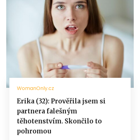
WomanOnly.cz
Erika (32): Prověřila jsem si
partnera falešným
těhotenstvím. Skončilo to
pohromou