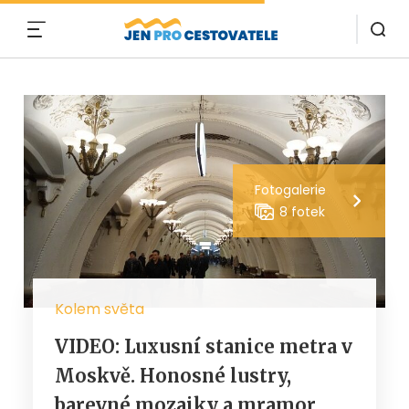
MENU
Fotogalerie
8 fotek
Kolem světa
VIDEO: Luxusní stanice metra v
Moskvě. Honosné lustry,
barevné mozaiky a mramor