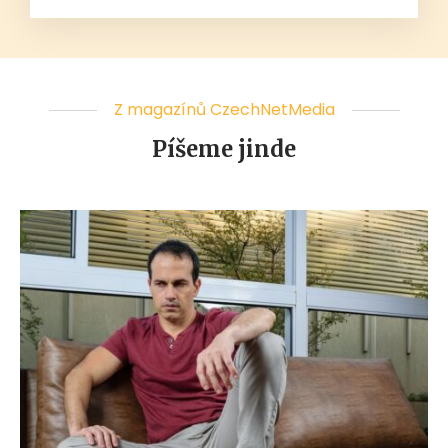
Z magazínů CzechNetMedia
Píšeme jinde