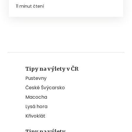
11 minut čtení
Tipy na výlety v ČR
Pustevny
České Švýcarsko
Macocha
Lysá hora
Křivoklát
Tipy na výlety