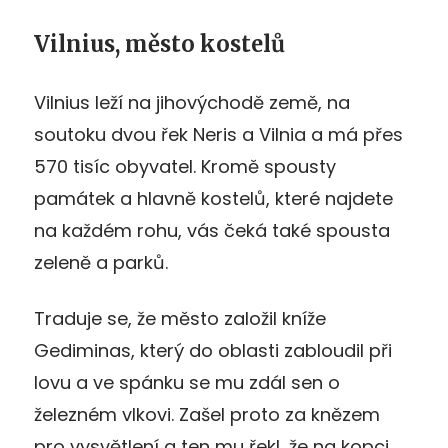
Vilnius, město kostelů
Vilnius leží na jihovýchodě země, na
soutoku dvou řek Neris a Vilnia a má přes
570 tisíc obyvatel. Kromě spousty
památek a hlavně kostelů, které najdete
na každém rohu, vás čeká také spousta
zeleně a parků.
Traduje se, že město založil kníže
Gediminas, který do oblasti zabloudil při
lovu a ve spánku se mu zdál sen o
železném vlkovi. Zašel proto za knězem
pro vysvětlení a ten mu řekl, že na kopci