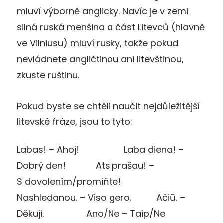
mluví výborně anglicky. Navíc je v zemi
silná ruská menšina a část Litevců (hlavně
ve Vilniusu) mluví rusky, takže pokud
nevládnete angličtinou ani litevštinou,
zkuste ruštinu.
Pokud byste se chtěli naučit nejdůležitější
litevské fráze, jsou to tyto:
Labas! – Ahoj! Laba diena! –
Dobrý den! Atsiprašau! –
S dovolením/promiňte!
Nashledanou. – Viso gero. Ačiū. –
Děkuji. Ano/Ne – Taip/Ne