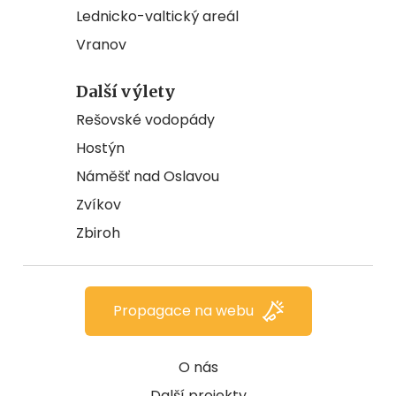
Lednicko-valtický areál
Vranov
Další výlety
Rešovské vodopády
Hostýn
Náměšť nad Oslavou
Zvíkov
Zbiroh
Propagace na webu
O nás
Další projekty