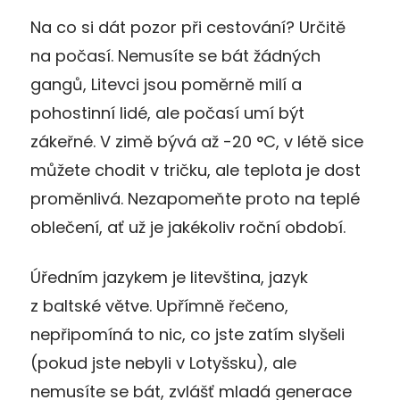
Na co si dát pozor při cestování? Určitě
na počasí. Nemusíte se bát žádných
gangů, Litevci jsou poměrně milí a
pohostinní lidé, ale počasí umí být
zákeřné. V zimě bývá až -20 °C, v létě sice
můžete chodit v tričku, ale teplota je dost
proměnlivá. Nezapomeňte proto na teplé
oblečení, ať už je jakékoliv roční období.
Úředním jazykem je litevština, jazyk
z baltské větve. Upřímně řečeno,
nepřipomíná to nic, co jste zatím slyšeli
(pokud jste nebyli v Lotyšsku), ale
nemusíte se bát, zvlášť mladá generace