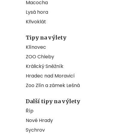
Macocha
Lysá hora
Křivoklát
Tipy na výlety
Klínovec
ZOO Chleby
Králický Sněžník
Hradec nad Moravicí
Zoo Zlín a zámek Lešná
Další tipy na výlety
Říp
Nové Hrady
Sychrov