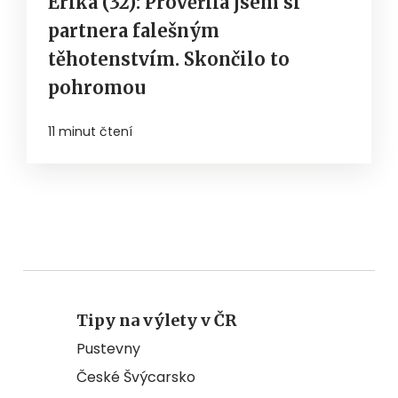
Erika (32): Prověřila jsem si
partnera falešným
těhotenstvím. Skončilo to
pohromou
11 minut čtení
Tipy na výlety v ČR
Pustevny
České Švýcarsko