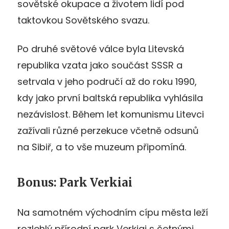
sovětské okupace a životem lidí pod
taktovkou Sovětského svazu.
Po druhé světové válce byla Litevská
republika vzata jako součást SSSR a
setrvala v jeho područí až do roku 1990,
kdy jako první baltská republika vyhlásila
nezávislost. Během let komunismu Litevci
zažívali různé perzekuce včetně odsunů
na Sibiř, a to vše muzeum připomíná.
Bonus: Park Verkiai
Na samotném východním cípu města leží
rozlehlý přírodní park Verkiai s četnými