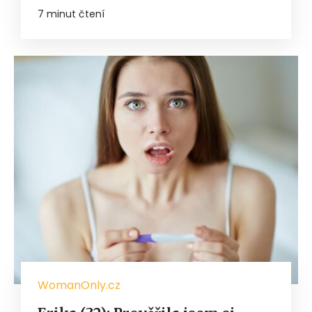
7 minut čtení
WomanOnly.cz