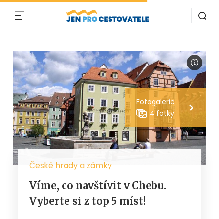
MENU
Fotogalerie
4 fotky
České hrady a zámky
Víme, co navštívit v Chebu.
Vyberte si z top 5 míst!