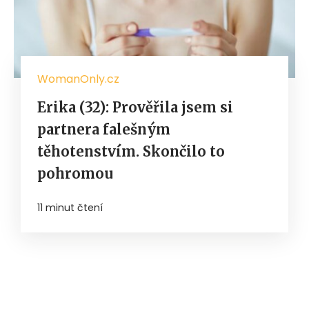
WomanOnly.cz
Erika (32): Prověřila jsem si
partnera falešným
těhotenstvím. Skončilo to
pohromou
11 minut čtení