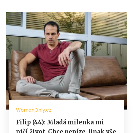
WomanOnly.cz
Filip (44): Mladá milenka mi
ničí život. Chce peníze, jinak vše