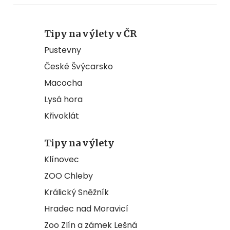
Tipy na výlety v ČR
Pustevny
České Švýcarsko
Macocha
Lysá hora
Křivoklát
Tipy na výlety
Klínovec
ZOO Chleby
Králický Sněžník
Hradec nad Moravicí
Zoo Zlín a zámek Lešná