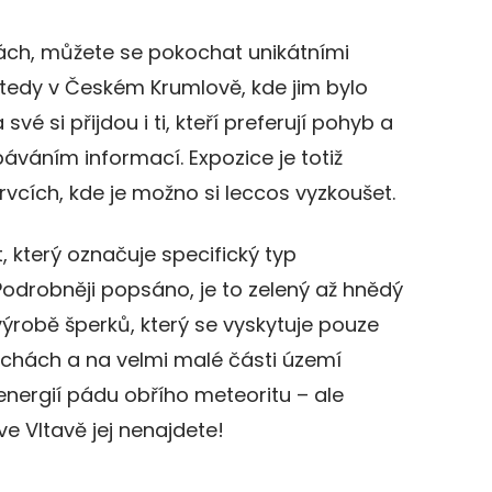
hách, můžete se pokochat unikátními
 tedy v Českém Krumlově, kde jim bylo
é si přijdou i ti, kteří preferují pohyb a
váním informací. Expozice je totiž
rvcích, kde je možno si leccos vyzkoušet.
, který označuje specifický typ
. Podrobněji popsáno, je to zelený až hnědý
výrobě šperků, který se vyskytuje pouze
echách a na velmi malé části území
nergií pádu obřího meteoritu – ale
ve Vltavě jej nenajdete!