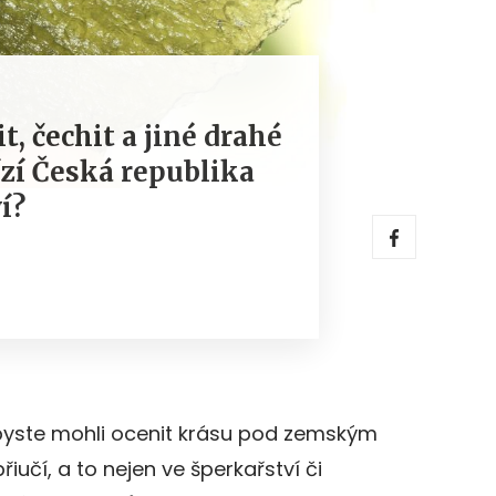
t, čechit a jiné drahé
zí Česká republika
í?
byste mohli ocenit krásu pod zemským
iučí, a to nejen ve šperkařství či