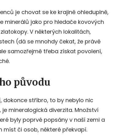
nců je chovat se ke krajině ohleduplně,
ele minerálů jako pro hledače kovových
zlatokopy. V některých lokalitách,
stech (dá se mnohdy čekat, že právě
ale samozřejmě třeba získat povolení,
ché.
ého původu
lí, dokonce stříbro, to by nebylo nic
, je mineralogická diverzita. Množství
teré byly poprvé popsány v naší zemi a
míst či osob, některé překvapí.