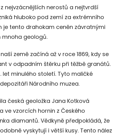
z nejvzácnějších nerostů a nejtvrdší
 vzniká hluboko pod zemí za extrémního
em je tento drahokam ceněn závratnými
n mnoha geologů.
naší země začíná až v roce 1869, kdy se
nt v odpadním štěrku při těžbě granátů.
let minulého století. Tyto maličké
 depozitáři Národního muzea.
ila česká geoložka Jana Kotková
a ve vzorcích hornin z Českého
rnka diamantů. Vědkyně předpokládá, že
dobně vyskytují i větší kusy. Tento nález