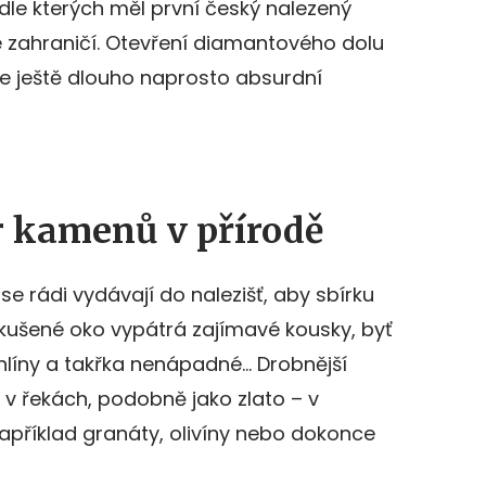
dle kterých měl první český nalezený
zahraničí. Otevření diamantového dolu
še ještě dlouho naprosto absurdní
r kamenů v přírodě
e rádi vydávají do nalezišť, aby sbírku
 Zkušené oko vypátrá zajímavé kousky, byť
hlíny a takřka nenápadné… Drobnější
v řekách, podobně jako zlato – v
apříklad granáty, olivíny nebo dokonce