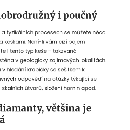
dobrodružný i poučný
 a fyzikálních procesech se můžete něco
 keškami. Není-li vám cizí pojem
te i tento typ keše – takzvaná
těna v geologicky zajímavých lokalitách.
 v hledání krabičky se sešitkem k
ávných odpovědí na otázky týkající se
 skalních útvarů, složení hornin apod.
 diamanty, většina je
ná