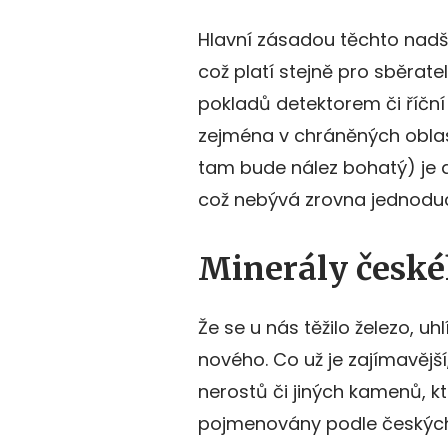
Hlavní zásadou těchto nadše
což platí stejně pro sběrat
pokladů detektorem či říční 
zejména v chráněných obla
tam bude nález bohatý) je 
což nebývá zrovna jednodu
Minerály česk
Že se u nás těžilo železo, uh
nového. Co už je zajímavější
nerostů či jiných kamenů, k
pojmenovány podle českých 