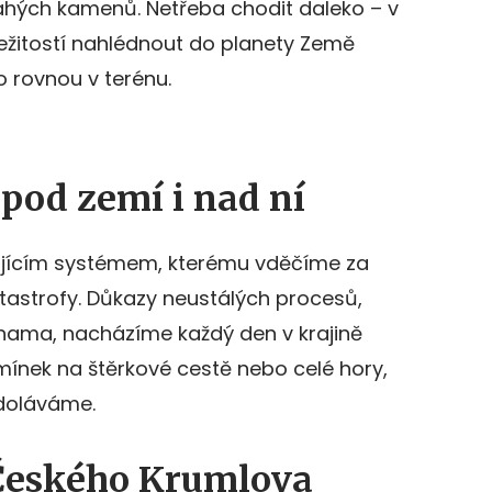
ahých kamenů. Netřeba chodit daleko – v
ežitostí nahlédnout do planety Země
 rovnou v terénu.
 pod zemí i nad ní
ujícím systémem, kterému vděčíme za
katastrofy. Důkazy neustálých procesů,
hama, nacházíme každý den v krajině
emínek na štěrkové cestě nebo celé hory,
zdoláváme.
 Českého Krumlova