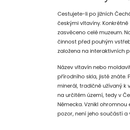
Cestujete-li po jižních Čec
českými vltavíny. Konkrétně
zasvěceno celé muzeum. Na sv
činnost před pouhým vstřebá
založena na interaktivních p
Název vltavín nebo moldavit
přírodního skla, jistě znáte
minerál, tradičně užívaný k 
na určitém území, tedy v Č
Německa. Vznikl ohromnou e
pozor, není jeho součástí a 