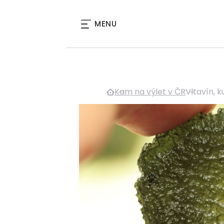
MENU
Kam na výlet v ČR
Vltavín, 