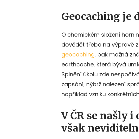
Geocaching je 
O chemickém složení hornin
dovědět třeba na výpravě za
geocaching
, pak možná zná
earthcache, která bývá umís
Splnění úkolu zde nespočívá
zapsání, nýbrž nalezení spr
například vzniku konkrétních
V ČR se našly i
však neviditel