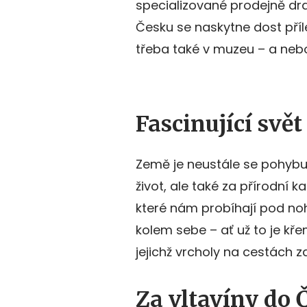
specializované prodejně dr
Česku se naskytne dost příl
třeba také v muzeu – a nebo
Fascinující svět
Země je neustále se pohyb
život, ale také za přírodní 
které nám probíhají pod no
kolem sebe – ať už to je kř
jejichž vrcholy na cestách 
Za vltavíny do