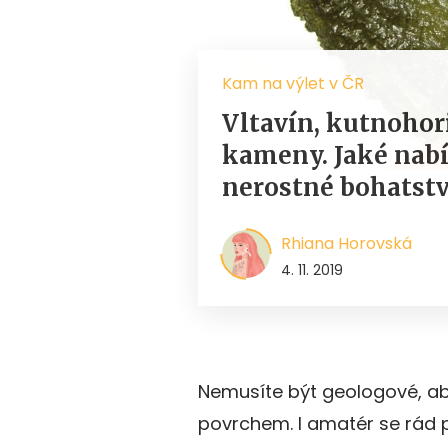
Kam na výlet v ČR
Vltavín, kutnohori
kameny. Jaké nabí
nerostné bohatstv
Rhiana Horovská
4. 11. 2019
Nemusíte být geologové, a
povrchem. I amatér se rád př