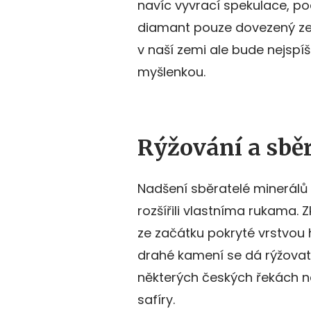
navíc vyvrací spekulace, po
diamant pouze dovezený ze 
v naší zemi ale bude nejspí
myšlenkou.
Rýžování a sbě
Nadšení sběratelé minerálů s
rozšířili vlastníma rukama.
ze začátku pokryté vrstvou 
drahé kamení se dá rýžovat 
některých českých řekách n
safíry.