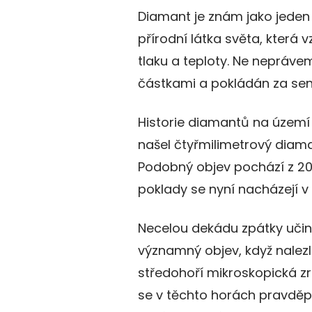
Diamant je znám jako jeden 
přírodní látka světa, která
tlaku a teploty. Ne nepráv
částkami a pokládán za se
Historie diamantů na území 
našel čtyřmilimetrový diama
Podobný objev pochází z 20. 
poklady se nyní nacházejí v
Necelou dekádu zpátky učin
významný objev, když nalezl
středohoří mikroskopická z
se v těchto horách pravděpo