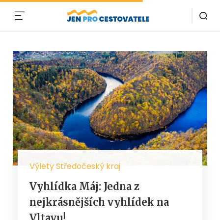
MENU
Výlety Středočeský kraj
Vyhlídka Máj: Jedna z
nejkrásnějších vyhlídek na
Vltavu!