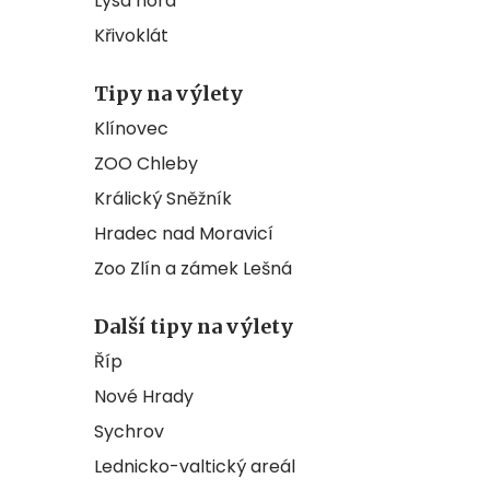
Lysá hora
Křivoklát
Tipy na výlety
Klínovec
ZOO Chleby
Králický Sněžník
Hradec nad Moravicí
Zoo Zlín a zámek Lešná
Další tipy na výlety
Říp
Nové Hrady
Sychrov
Lednicko-valtický areál