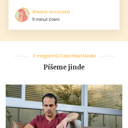
Rhiana Horovská
11 minut čtení
Z magazínů CzechNetMedia
Píšeme jinde