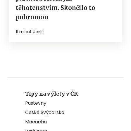
těhotenstvím. Skončilo to
pohromou
11 minut čtení
Tipy na výlety v ČR
Pustevny
České Švýcarsko
Macocha