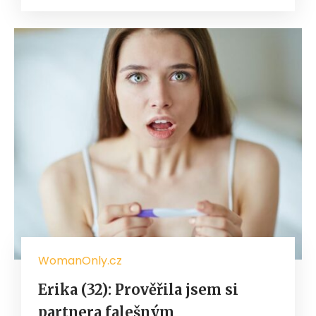
WomanOnly.cz
Erika (32): Prověřila jsem si
partnera falešným