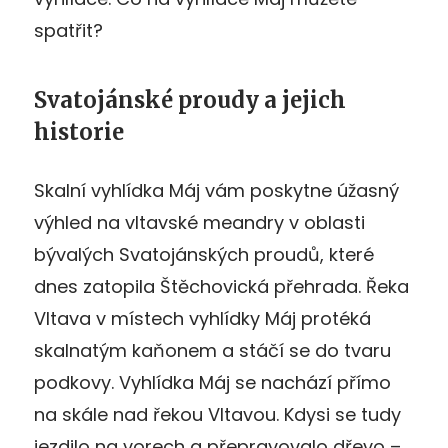
spatřit?
Svatojánské proudy a jejich
historie
Skalní vyhlídka Máj vám poskytne úžasný
výhled na vltavské meandry v oblasti
bývalých Svatojánských proudů, které
dnes zatopila Štěchovická přehrada. Řeka
Vltava v místech vyhlídky Máj protéká
skalnatým kaňonem a stáčí se do tvaru
podkovy. Vyhlídka Máj se nachází přímo
na skále nad řekou Vltavou. Kdysi se tudy
jezdilo na vorech a přepravovalo dřevo –