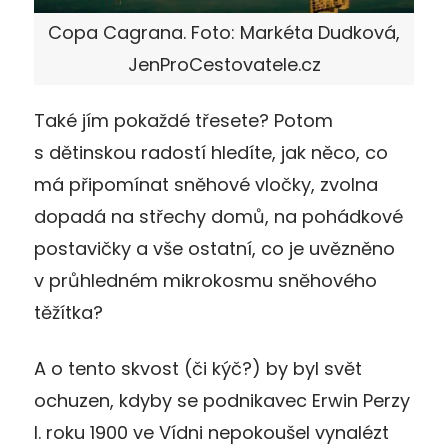
Copa Cagrana. Foto: Markéta Dudková,
JenProCestovatele.cz
Také jím pokaždé třesete? Potom
s dětinskou radostí hledíte, jak něco, co
má připomínat sněhové vločky, zvolna
dopadá na střechy domů, na pohádkové
postavičky a vše ostatní, co je uvězněno
v průhledném mikrokosmu sněhového
těžítka?
A o tento skvost (či kýč?) by byl svět
ochuzen, kdyby se podnikavec Erwin Perzy
I. roku 1900 ve Vídni nepokoušel vynalézt