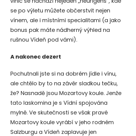
vinic se nachází nejeden „heurigens“, kde
se po výletu můžete občerstvit nejen
vínem, ale i místními specialitami (a jako
bonus pak máte nádherný výhled na
rušnou Vídeň pod vámi).
A nakonec dezert
Pochutnali jste si na dobrém jídle i vínu,
ale chtělo by to na závěr sladkou tečku,
že? Nasnadě jsou Mozartovy koule. Jenže
tato laskomina je s Vídní spojována
mylně. Ve skutečnosti se však pravé
Mozartovy koule vyrábí v jeho rodném
Salzburgu a Vídeň zaplavuje jen