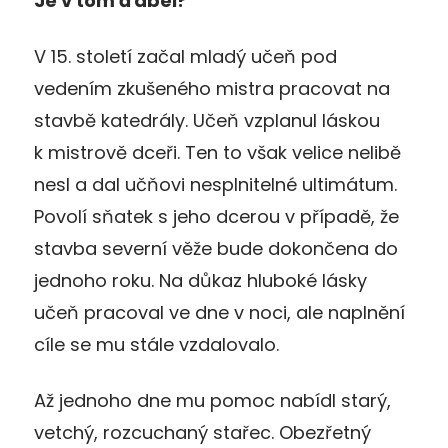
Je v tom ďábel?
V 15. století začal mladý učeň pod
vedením zkušeného mistra pracovat na
stavbě katedrály. Učeň vzplanul láskou
k mistrově dceři. Ten to však velice nelibě
nesl a dal učňovi nesplnitelné ultimátum.
Povolí sňatek s jeho dcerou v případě, že
stavba severní věže bude dokončena do
jednoho roku. Na důkaz hluboké lásky
učeň pracoval ve dne v noci, ale naplnění
cíle se mu stále vzdalovalo.
Až jednoho dne mu pomoc nabídl starý,
vetchý, rozcuchaný stařec. Obezřetný