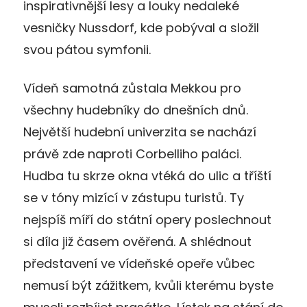
inspirativnější lesy a louky nedaleké
vesničky Nussdorf, kde pobýval a složil
svou pátou symfonii.
Vídeň samotná zůstala Mekkou pro
všechny hudebníky do dnešních dnů.
Největší hudební univerzita se nachází
právě zde naproti Corbelliho paláci.
Hudba tu skrze okna vtéká do ulic a tříští
se v tóny mizící v zástupu turistů. Ty
nejspíš míří do státní opery poslechnout
si díla již časem ověřená. A shlédnout
představení ve vídeňské opeře vůbec
nemusí být zážitkem, kvůli kterému byste