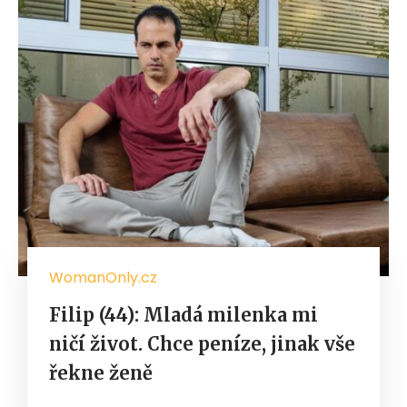
WomanOnly.cz
Filip (44): Mladá milenka mi
ničí život. Chce peníze, jinak vše
řekne ženě