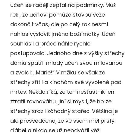
učeň se raději zeptal na podmínky. Muž
řekl, že učňovi pomůže stavbu věže
dokončit včas, ale po celý rok nesmí
nahlas vyslovit jméno boží matky. Učeň
souhlasil a práce náhle rychle
postupovala. Jednoho dne z výšky střechy
dómu spatřil mladý učeň svou milovanou
a zvolal: ,,Marie!“ V mžiku se však ze
střechy zřítil a k nohám své vyvolené padl
mrtev. Někdo říká, že ten nešťastník jen
ztratil rovnováhu, jiní si myslí, že ho ze
střechy srazil záhadný stařec. Většina je
ale přesvědčená, že ve všem měl prsty
ďábel a nikdo se už neodvážil věž