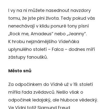
I vy na ni můžete nasednout navzdory
tomu, že jste plni života. Tedy pokud vás
nenechávají v klidu ponuré tony písní
„Rock me, Amadeus“ nebo „Jeanny“.
K hrobu nejznámějšího Vídeňáka
uplynulého století – Falca – dodnes míří
zástupy fanoušků.
Město snů
Za odpočinkem do Vídně už v 19. století
mířila řada zvědavců. Nešlo však o
odpočinek ledajaký, ale hluboce vědecký.
Ve Vídni totiž Sigmund Freud