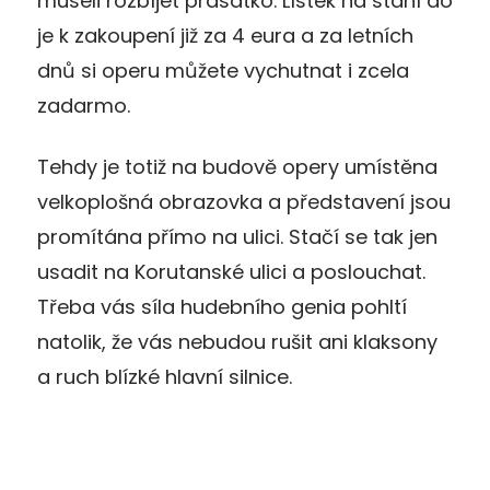
museli rozbíjet prasátko. Lístek na stání do
je k zakoupení již za 4 eura a za letních
dnů si operu můžete vychutnat i zcela
zadarmo.
Tehdy je totiž na budově opery umístěna
velkoplošná obrazovka a představení jsou
promítána přímo na ulici. Stačí se tak jen
usadit na Korutanské ulici a poslouchat.
Třeba vás síla hudebního genia pohltí
natolik, že vás nebudou rušit ani klaksony
a ruch blízké hlavní silnice.