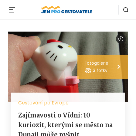
MENU
Fotogalerie
3 fotky
Cestování po Evropě
Zajímavosti o Vídni: 10
kuriozit, kterými se město na
Dunaji může pyšnit