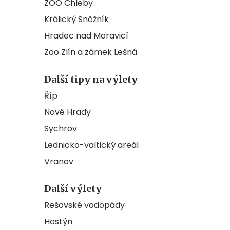
ZOO Chleby
Králický Sněžník
Hradec nad Moravicí
Zoo Zlín a zámek Lešná
Další tipy na výlety
Říp
Nové Hrady
Sychrov
Lednicko-valtický areál
Vranov
Další výlety
Rešovské vodopády
Hostýn