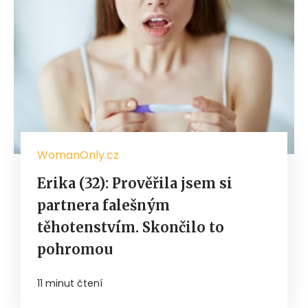
WomanOnly.cz
Erika (32): Prověřila jsem si
partnera falešným
těhotenstvím. Skončilo to
pohromou
11 minut čtení