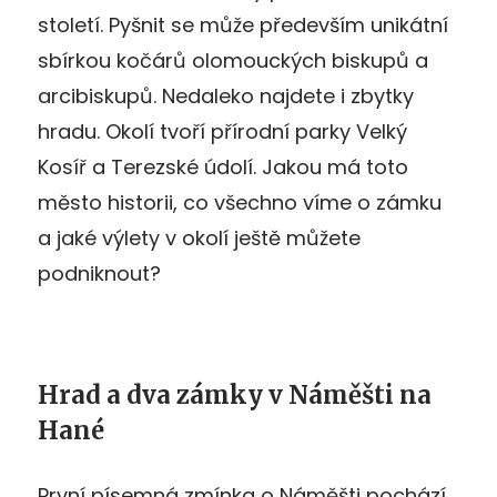
století. Pyšnit se může především unikátní
sbírkou kočárů olomouckých biskupů a
arcibiskupů. Nedaleko najdete i zbytky
hradu. Okolí tvoří přírodní parky Velký
Kosíř a Terezské údolí. Jakou má toto
město historii, co všechno víme o zámku
a jaké výlety v okolí ještě můžete
podniknout?
Hrad a dva zámky v Náměšti na
Hané
První písemná zmínka o Náměšti pochází