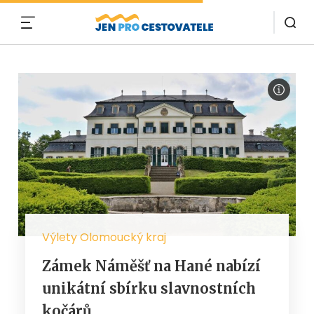
MENU
Výlety Olomoucký kraj
Zámek Náměšť na Hané nabízí
unikátní sbírku slavnostních
kočárů