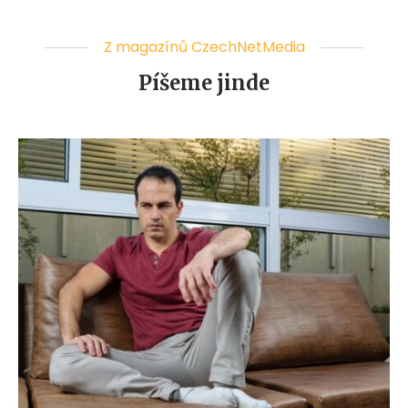
Z magazínů CzechNetMedia
Píšeme jinde