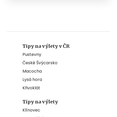
Tipy na výlety v ČR
Pustevny
České Švýcarsko
Macocha
Lysá hora
Křivoklát
Tipy na výlety
Klínovec